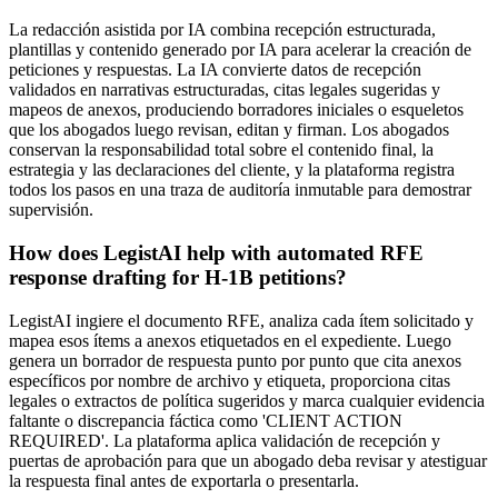
La redacción asistida por IA combina recepción estructurada,
plantillas y contenido generado por IA para acelerar la creación de
peticiones y respuestas. La IA convierte datos de recepción
validados en narrativas estructuradas, citas legales sugeridas y
mapeos de anexos, produciendo borradores iniciales o esqueletos
que los abogados luego revisan, editan y firman. Los abogados
conservan la responsabilidad total sobre el contenido final, la
estrategia y las declaraciones del cliente, y la plataforma registra
todos los pasos en una traza de auditoría inmutable para demostrar
supervisión.
How does LegistAI help with automated RFE
response drafting for H-1B petitions?
LegistAI ingiere el documento RFE, analiza cada ítem solicitado y
mapea esos ítems a anexos etiquetados en el expediente. Luego
genera un borrador de respuesta punto por punto que cita anexos
específicos por nombre de archivo y etiqueta, proporciona citas
legales o extractos de política sugeridos y marca cualquier evidencia
faltante o discrepancia fáctica como 'CLIENT ACTION
REQUIRED'. La plataforma aplica validación de recepción y
puertas de aprobación para que un abogado deba revisar y atestiguar
la respuesta final antes de exportarla o presentarla.