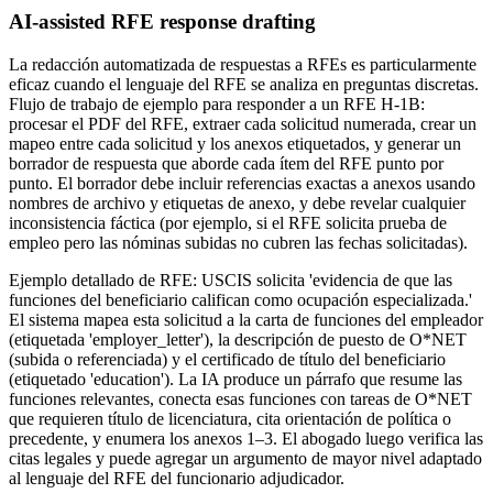
AI-assisted RFE response drafting
La redacción automatizada de respuestas a RFEs es particularmente
eficaz cuando el lenguaje del RFE se analiza en preguntas discretas.
Flujo de trabajo de ejemplo para responder a un RFE H-1B:
procesar el PDF del RFE, extraer cada solicitud numerada, crear un
mapeo entre cada solicitud y los anexos etiquetados, y generar un
borrador de respuesta que aborde cada ítem del RFE punto por
punto. El borrador debe incluir referencias exactas a anexos usando
nombres de archivo y etiquetas de anexo, y debe revelar cualquier
inconsistencia fáctica (por ejemplo, si el RFE solicita prueba de
empleo pero las nóminas subidas no cubren las fechas solicitadas).
Ejemplo detallado de RFE: USCIS solicita 'evidencia de que las
funciones del beneficiario califican como ocupación especializada.'
El sistema mapea esta solicitud a la carta de funciones del empleador
(etiquetada 'employer_letter'), la descripción de puesto de O*NET
(subida o referenciada) y el certificado de título del beneficiario
(etiquetado 'education'). La IA produce un párrafo que resume las
funciones relevantes, conecta esas funciones con tareas de O*NET
que requieren título de licenciatura, cita orientación de política o
precedente, y enumera los anexos 1–3. El abogado luego verifica las
citas legales y puede agregar un argumento de mayor nivel adaptado
al lenguaje del RFE del funcionario adjudicador.