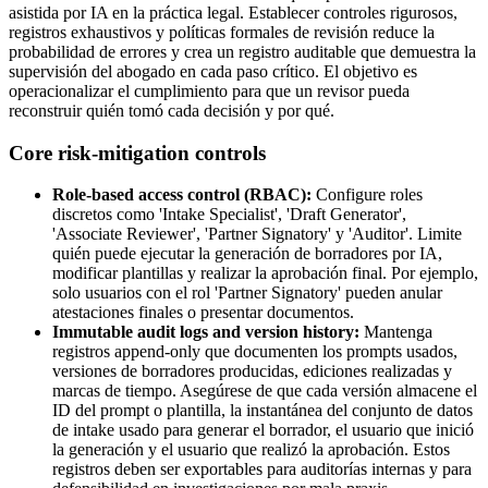
asistida por IA en la práctica legal. Establecer controles rigurosos,
registros exhaustivos y políticas formales de revisión reduce la
probabilidad de errores y crea un registro auditable que demuestra la
supervisión del abogado en cada paso crítico. El objetivo es
operacionalizar el cumplimiento para que un revisor pueda
reconstruir quién tomó cada decisión y por qué.
Core risk-mitigation controls
Role-based access control (RBAC):
Configure roles
discretos como 'Intake Specialist', 'Draft Generator',
'Associate Reviewer', 'Partner Signatory' y 'Auditor'. Limite
quién puede ejecutar la generación de borradores por IA,
modificar plantillas y realizar la aprobación final. Por ejemplo,
solo usuarios con el rol 'Partner Signatory' pueden anular
atestaciones finales o presentar documentos.
Immutable audit logs and version history:
Mantenga
registros append-only que documenten los prompts usados,
versiones de borradores producidas, ediciones realizadas y
marcas de tiempo. Asegúrese de que cada versión almacene el
ID del prompt o plantilla, la instantánea del conjunto de datos
de intake usado para generar el borrador, el usuario que inició
la generación y el usuario que realizó la aprobación. Estos
registros deben ser exportables para auditorías internas y para