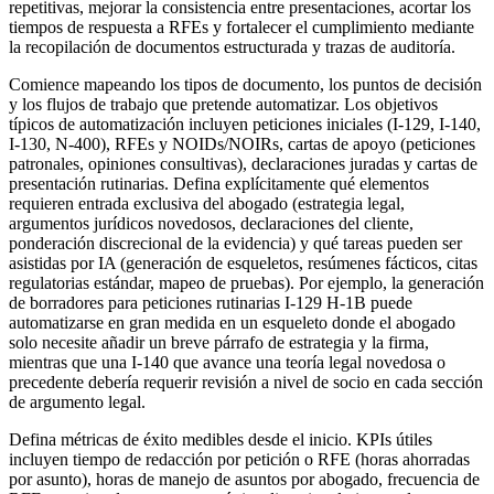
repetitivas, mejorar la consistencia entre presentaciones, acortar los
tiempos de respuesta a RFEs y fortalecer el cumplimiento mediante
la recopilación de documentos estructurada y trazas de auditoría.
Comience mapeando los tipos de documento, los puntos de decisión
y los flujos de trabajo que pretende automatizar. Los objetivos
típicos de automatización incluyen peticiones iniciales (I-129, I-140,
I-130, N-400), RFEs y NOIDs/NOIRs, cartas de apoyo (peticiones
patronales, opiniones consultivas), declaraciones juradas y cartas de
presentación rutinarias. Defina explícitamente qué elementos
requieren entrada exclusiva del abogado (estrategia legal,
argumentos jurídicos novedosos, declaraciones del cliente,
ponderación discrecional de la evidencia) y qué tareas pueden ser
asistidas por IA (generación de esqueletos, resúmenes fácticos, citas
regulatorias estándar, mapeo de pruebas). Por ejemplo, la generación
de borradores para peticiones rutinarias I-129 H-1B puede
automatizarse en gran medida en un esqueleto donde el abogado
solo necesite añadir un breve párrafo de estrategia y la firma,
mientras que una I-140 que avance una teoría legal novedosa o
precedente debería requerir revisión a nivel de socio en cada sección
de argumento legal.
Defina métricas de éxito medibles desde el inicio. KPIs útiles
incluyen tiempo de redacción por petición o RFE (horas ahorradas
por asunto), horas de manejo de asuntos por abogado, frecuencia de