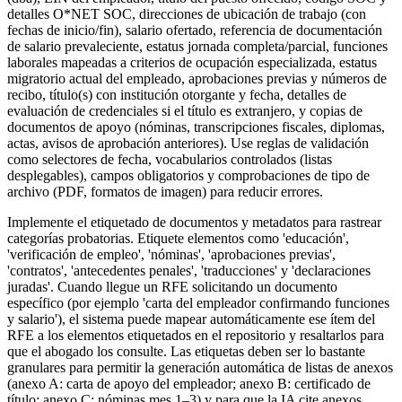
detalles O*NET SOC, direcciones de ubicación de trabajo (con
fechas de inicio/fin), salario ofertado, referencia de documentación
de salario prevaleciente, estatus jornada completa/parcial, funciones
laborales mapeadas a criterios de ocupación especializada, estatus
migratorio actual del empleado, aprobaciones previas y números de
recibo, título(s) con institución otorgante y fecha, detalles de
evaluación de credenciales si el título es extranjero, y copias de
documentos de apoyo (nóminas, transcripciones fiscales, diplomas,
actas, avisos de aprobación anteriores). Use reglas de validación
como selectores de fecha, vocabularios controlados (listas
desplegables), campos obligatorios y comprobaciones de tipo de
archivo (PDF, formatos de imagen) para reducir errores.
Implemente el etiquetado de documentos y metadatos para rastrear
categorías probatorias. Etiquete elementos como 'educación',
'verificación de empleo', 'nóminas', 'aprobaciones previas',
'contratos', 'antecedentes penales', 'traducciones' y 'declaraciones
juradas'. Cuando llegue un RFE solicitando un documento
específico (por ejemplo 'carta del empleador confirmando funciones
y salario'), el sistema puede mapear automáticamente ese ítem del
RFE a los elementos etiquetados en el repositorio y resaltarlos para
que el abogado los consulte. Las etiquetas deben ser lo bastante
granulares para permitir la generación automática de listas de anexos
(anexo A: carta de apoyo del empleador; anexo B: certificado de
título; anexo C: nóminas mes 1–3) y para que la IA cite anexos