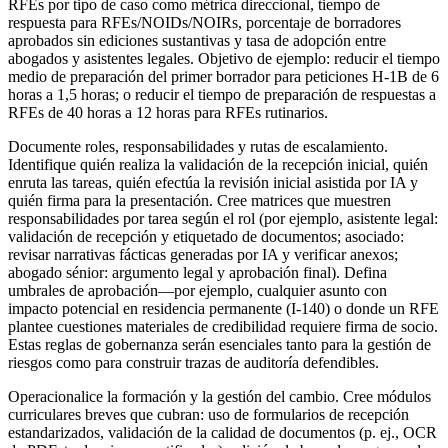
RFEs por tipo de caso como métrica direccional, tiempo de
respuesta para RFEs/NOIDs/NOIRs, porcentaje de borradores
aprobados sin ediciones sustantivas y tasa de adopción entre
abogados y asistentes legales. Objetivo de ejemplo: reducir el tiempo
medio de preparación del primer borrador para peticiones H-1B de 6
horas a 1,5 horas; o reducir el tiempo de preparación de respuestas a
RFEs de 40 horas a 12 horas para RFEs rutinarios.
Documente roles, responsabilidades y rutas de escalamiento.
Identifique quién realiza la validación de la recepción inicial, quién
enruta las tareas, quién efectúa la revisión inicial asistida por IA y
quién firma para la presentación. Cree matrices que muestren
responsabilidades por tarea según el rol (por ejemplo, asistente legal:
validación de recepción y etiquetado de documentos; asociado:
revisar narrativas fácticas generadas por IA y verificar anexos;
abogado sénior: argumento legal y aprobación final). Defina
umbrales de aprobación—por ejemplo, cualquier asunto con
impacto potencial en residencia permanente (I-140) o donde un RFE
plantee cuestiones materiales de credibilidad requiere firma de socio.
Estas reglas de gobernanza serán esenciales tanto para la gestión de
riesgos como para construir trazas de auditoría defendibles.
Operacionalice la formación y la gestión del cambio. Cree módulos
curriculares breves que cubran: uso de formularios de recepción
estandarizados, validación de la calidad de documentos (p. ej., OCR