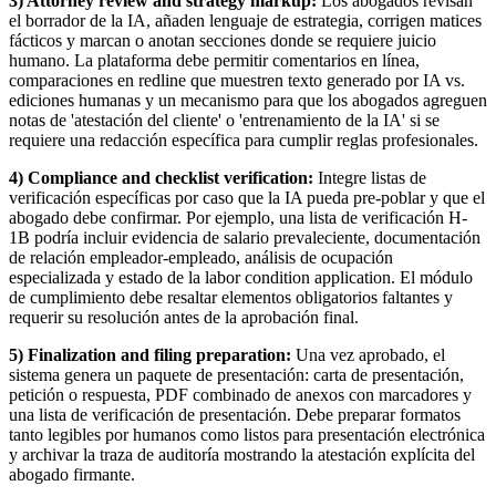
3) Attorney review and strategy markup:
Los abogados revisan
el borrador de la IA, añaden lenguaje de estrategia, corrigen matices
fácticos y marcan o anotan secciones donde se requiere juicio
humano. La plataforma debe permitir comentarios en línea,
comparaciones en redline que muestren texto generado por IA vs.
ediciones humanas y un mecanismo para que los abogados agreguen
notas de 'atestación del cliente' o 'entrenamiento de la IA' si se
requiere una redacción específica para cumplir reglas profesionales.
4) Compliance and checklist verification:
Integre listas de
verificación específicas por caso que la IA pueda pre-poblar y que el
abogado debe confirmar. Por ejemplo, una lista de verificación H-
1B podría incluir evidencia de salario prevaleciente, documentación
de relación empleador-empleado, análisis de ocupación
especializada y estado de la labor condition application. El módulo
de cumplimiento debe resaltar elementos obligatorios faltantes y
requerir su resolución antes de la aprobación final.
5) Finalization and filing preparation:
Una vez aprobado, el
sistema genera un paquete de presentación: carta de presentación,
petición o respuesta, PDF combinado de anexos con marcadores y
una lista de verificación de presentación. Debe preparar formatos
tanto legibles por humanos como listos para presentación electrónica
y archivar la traza de auditoría mostrando la atestación explícita del
abogado firmante.