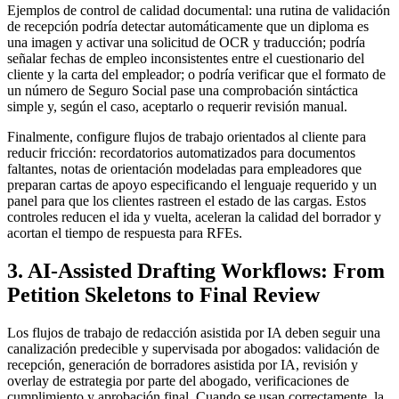
Ejemplos de control de calidad documental: una rutina de validación
de recepción podría detectar automáticamente que un diploma es
una imagen y activar una solicitud de OCR y traducción; podría
señalar fechas de empleo inconsistentes entre el cuestionario del
cliente y la carta del empleador; o podría verificar que el formato de
un número de Seguro Social pase una comprobación sintáctica
simple y, según el caso, aceptarlo o requerir revisión manual.
Finalmente, configure flujos de trabajo orientados al cliente para
reducir fricción: recordatorios automatizados para documentos
faltantes, notas de orientación modeladas para empleadores que
preparan cartas de apoyo especificando el lenguaje requerido y un
panel para que los clientes rastreen el estado de las cargas. Estos
controles reducen el ida y vuelta, aceleran la calidad del borrador y
acortan el tiempo de respuesta para RFEs.
3. AI-Assisted Drafting Workflows: From
Petition Skeletons to Final Review
Los flujos de trabajo de redacción asistida por IA deben seguir una
canalización predecible y supervisada por abogados: validación de
recepción, generación de borradores asistida por IA, revisión y
overlay de estrategia por parte del abogado, verificaciones de
cumplimiento y aprobación final. Cuando se usan correctamente, la