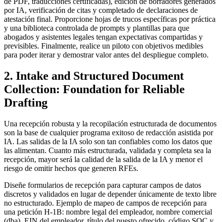
de PDF, traducciones certificadas), edición de borradores generados
por IA, verificación de citas y completado de declaraciones de
atestación final. Proporcione hojas de trucos específicas por práctica
y una biblioteca controlada de prompts y plantillas para que
abogados y asistentes legales tengan expectativas compartidas y
previsibles. Finalmente, realice un piloto con objetivos medibles
para poder iterar y demostrar valor antes del despliegue completo.
2. Intake and Structured Document
Collection: Foundation for Reliable
Drafting
Una recepción robusta y la recopilación estructurada de documentos
son la base de cualquier programa exitoso de redacción asistida por
IA. Las salidas de la IA solo son tan confiables como los datos que
las alimentan. Cuanto más estructurada, validada y completa sea la
recepción, mayor será la calidad de la salida de la IA y menor el
riesgo de omitir hechos que generen RFEs.
Diseñe formularios de recepción para capturar campos de datos
discretos y validados en lugar de depender únicamente de texto libre
no estructurado. Ejemplo de mapeo de campos de recepción para
una petición H-1B: nombre legal del empleador, nombre comercial
(dba), EIN del empleador, título del puesto ofrecido, código SOC y