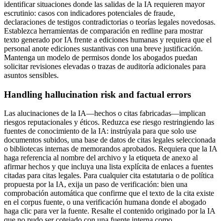
identificar situaciones donde las salidas de la IA requieren mayor
escrutinio: casos con indicadores potenciales de fraude,
declaraciones de testigos contradictorias o teorías legales novedosas.
Establezca herramientas de comparación en redline para mostrar
texto generado por IA frente a ediciones humanas y requiera que el
personal anote ediciones sustantivas con una breve justificación.
Mantenga un modelo de permisos donde los abogados puedan
solicitar revisiones elevadas o trazas de auditoría adicionales para
asuntos sensibles.
Handling hallucination risk and factual errors
Las alucinaciones de la IA—hechos o citas fabricadas—implican
riesgos reputacionales y éticos. Reduzca ese riesgo restringiendo las
fuentes de conocimiento de la IA: instrúyala para que solo use
documentos subidos, una base de datos de citas legales seleccionada
o bibliotecas internas de memorandos aprobados. Requiera que la IA
haga referencia al nombre del archivo y la etiqueta de anexo al
afirmar hechos y que incluya una lista explícita de enlaces a fuentes
citadas para citas legales. Para cualquier cita estatutaria o de política
propuesta por la IA, exija un paso de verificación: bien una
comprobación automática que confirme que el texto de la cita existe
en el corpus fuente, o una verificación humana donde el abogado
haga clic para ver la fuente. Resalte el contenido originado por la IA
que no pudo ser cotejado con una fuente interna como