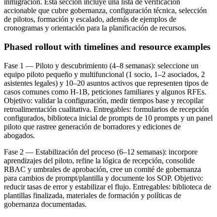
inmigración. Esta sección incluye una lista de verificación
accionable que cubre gobernanza, configuración técnica, selección
de pilotos, formación y escalado, además de ejemplos de
cronogramas y orientación para la planificación de recursos.
Phased rollout with timelines and resource examples
Fase 1 — Piloto y descubrimiento (4–8 semanas): seleccione un
equipo piloto pequeño y multifuncional (1 socio, 1–2 asociados, 2
asistentes legales) y 10–20 asuntos activos que representen tipos de
casos comunes como H-1B, peticiones familiares y algunos RFEs.
Objetivo: validar la configuración, medir tiempos base y recopilar
retroalimentación cualitativa. Entregables: formularios de recepción
configurados, biblioteca inicial de prompts de 10 prompts y un panel
piloto que rastree generación de borradores y ediciones de
abogados.
Fase 2 — Estabilización del proceso (6–12 semanas): incorpore
aprendizajes del piloto, refine la lógica de recepción, consolide
RBAC y umbrales de aprobación, cree un comité de gobernanza
para cambios de prompt/plantilla y documente los SOP. Objetivo:
reducir tasas de error y estabilizar el flujo. Entregables: biblioteca de
plantillas finalizada, materiales de formación y políticas de
gobernanza documentadas.