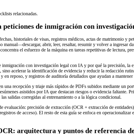
cklists relacionadas.
peticiones de inmigración con investigació
 fechas, historiales de visas, registros médicos, actas de matrimonio y
 manual—descargar, abrir, leer, resaltar, resumir y volver a ingresar 
concentra el esfuerzo de la máquina en tareas repetitivas de lectura, pr
 inmigración con investigación legal con IA y por qué la precisión, la ex
 sino acelerar la identificación de evidencia y reducir la redacción ruti
 y en reposo, y registros de auditoría detallados que ayudan a mantener 
en una recepción y triaje más rápidos de PDFs subidos mediante un port
súmenes asistidos por IA que destacan riesgos o evidencia faltante. Pr
las salidas corregidas al entrenamiento o a la lógica condicional.
 de evaluación: precisión de extracción (OCR + extracción de entidades),
 registros de acceso). El resto de esta guía se enfoca en operacionalizar
CR: arquitectura y puntos de referencia de