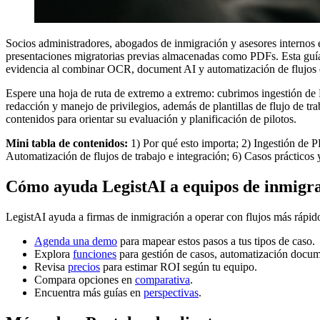
Socios administradores, abogados de inmigración y asesores internos 
presentaciones migratorias previas almacenadas como PDFs. Esta guía 
evidencia al combinar OCR, document AI y automatización de flujos de 
Espere una hoja de ruta de extremo a extremo: cubrimos ingestión de P
redacción y manejo de privilegios, además de plantillas de flujo de tr
contenidos para orientar su evaluación y planificación de pilotos.
Mini tabla de contenidos:
1) Por qué esto importa; 2) Ingestión de 
Automatización de flujos de trabajo e integración; 6) Casos prácticos 
Cómo ayuda LegistAI a equipos de inmigr
LegistAI ayuda a firmas de inmigración a operar con flujos más rápid
Agenda una demo
para mapear estos pasos a tus tipos de caso.
Explora
funciones
para gestión de casos, automatización docum
Revisa
precios
para estimar ROI según tu equipo.
Compara opciones en
comparativa
.
Encuentra más guías en
perspectivas
.