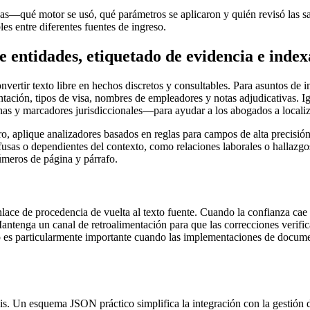
s—qué motor se usó, qué parámetros se aplicaron y quién revisó las sa
es entre diferentes fuentes de ingreso.
e entidades, etiquetado de evidencia e inde
convertir texto libre en hechos discretos y consultables. Para asuntos de
tación, tipos de visa, nombres de empleadores y notas adjudicativas. I
as y marcadores jurisdiccionales—para ayudar a los abogados a localizar
ro, aplique analizadores basados en reglas para campos de alta precis
sas o dependientes del contexto, como relaciones laborales o hallazgos 
úmeros de página y párrafo.
ace de procedencia de vuelta al texto fuente. Cuando la confianza cae 
Mantenga un canal de retroalimentación para que las correcciones verifi
do es particularmente importante cuando las implementaciones de docume
is. Un esquema JSON práctico simplifica la integración con la gestión 