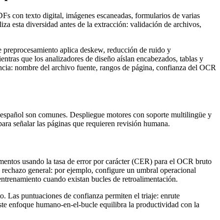
Fs con texto digital, imágenes escaneadas, formularios de varias
a esta diversidad antes de la extracción: validación de archivos,
de preprocesamiento aplica deskew, reducción de ruido y
ntras que los analizadores de diseño aíslan encabezados, tablas y
ncia: nombre del archivo fuente, rangos de página, confianza del OCR
n español son comunes. Despliegue motores con soporte multilingüe y
para señalar las páginas que requieren revisión humana.
umentos usando la tasa de error por carácter (CER) para el OCR bruto
a rechazo general: por ejemplo, configure un umbral operacional
ntrenamiento cuando existan bucles de retroalimentación.
. Las puntuaciones de confianza permiten el triaje: enrute
Este enfoque humano-en-el-bucle equilibra la productividad con la