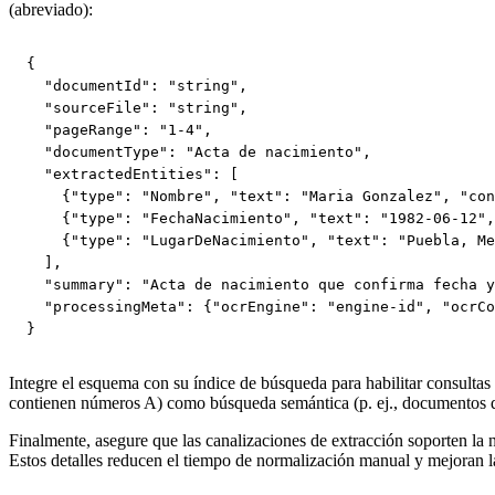
(abreviado):
{

  "documentId": "string",

  "sourceFile": "string",

  "pageRange": "1-4",

  "documentType": "Acta de nacimiento",

  "extractedEntities": [

    {"type": "Nombre", "text": "Maria Gonzalez", "con
    {"type": "FechaNacimiento", "text": "1982-06-12",
    {"type": "LugarDeNacimiento", "text": "Puebla, Me
  ],

  "summary": "Acta de nacimiento que confirma fecha y
  "processingMeta": {"ocrEngine": "engine-id", "ocrCo
}
Integre el esquema con su índice de búsqueda para habilitar consultas
contienen números A) como búsqueda semántica (p. ej., documentos que
Finalmente, asegure que las canalizaciones de extracción soporten la n
Estos detalles reducen el tiempo de normalización manual y mejoran la 