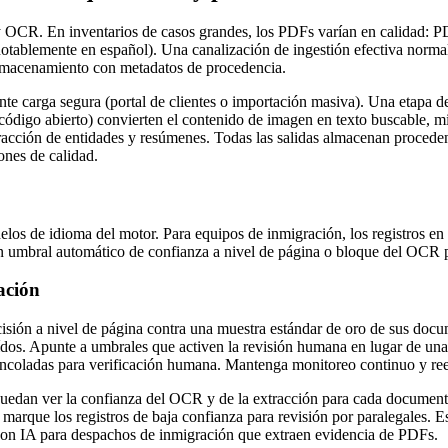
 OCR. En inventarios de casos grandes, los PDFs varían en calidad: PD
tablemente en español). Una canalización de ingestión efectiva normaliz
almacenamiento con metadatos de procedencia.
ante carga segura (portal de clientes o importación masiva). Una etapa 
digo abierto) convierten el contenido de imagen en texto buscable, mie
tracción de entidades y resúmenes. Todas las salidas almacenan procede
ones de calidad.
elos de idioma del motor. Para equipos de inmigración, los registros e
 un umbral automático de confianza a nivel de página o bloque del OCR 
ación
ecisión a nivel de página contra una muestra estándar de oro de sus doc
aídos. Apunte a umbrales que activen la revisión humana en lugar de un
ncoladas para verificación humana. Mantenga monitoreo continuo y ree
puedan ver la confianza del OCR y de la extracción para cada documento
y marque los registros de baja confianza para revisión por paralegales. 
l con IA para despachos de inmigración que extraen evidencia de PDFs.