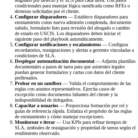
asignado por defecto y el SLA para cada tarea. Usa pasos
condicionales para manejar lógica ramificada como RFEs o
demoras solicitadas por el cliente.
Configurar disparadores
— Establece disparadores para
enrutamiento como nueva admisión completada, documento
subido, formulario listo para revisión del abogado o cambio
de estado en USCIS. Los disparadores deben iniciar el
siguiente paso del playbook automáticamente.
Configurar notificaciones y escalamientos
— Configura
recordatorios, reasignaciones y alertas a gerentes vinculadas a
condiciones de SLA.
Desplegar automatización documental
— Adjunta plantillas
documentales a pasos de tarea para que asistentes legales
puedan generar formularios y cartas con datos del cliente
prellenados.
Probar en un sandbox
— Valida el comportamiento de las
reglas con asuntos representativos. Ejercita casos de
excepción como documentos faltantes del cliente y la
indisponibilidad de delegados.
Capacitar a usuarios
— Proporciona formación por rol y
guías de referencia rápida. Enfatiza el propósito de las reglas
de enrutamiento y cómo manejar excepciones.
Monitorear e iterar
— Usa KPIs para refinar tiempos de
SLA, umbrales de reasignación y propiedad de tareas según el
rendimiento observado.