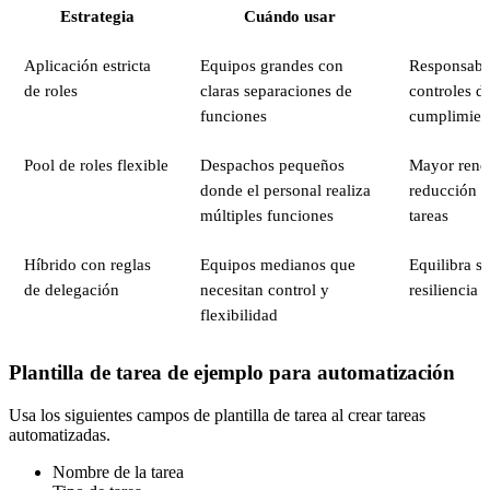
Estrategia
Cuándo usar
Aplicación estricta
Equipos grandes con
Responsabil
de roles
claras separaciones de
controles d
funciones
cumplimien
Pool de roles flexible
Despachos pequeños
Mayor rend
donde el personal realiza
reducción d
múltiples funciones
tareas
Híbrido con reglas
Equipos medianos que
Equilibra s
de delegación
necesitan control y
resiliencia 
flexibilidad
Plantilla de tarea de ejemplo para automatización
Usa los siguientes campos de plantilla de tarea al crear tareas
automatizadas.
Nombre de la tarea