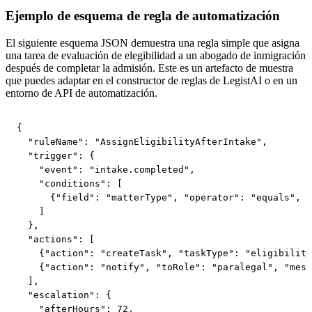
Ejemplo de esquema de regla de automatización
El siguiente esquema JSON demuestra una regla simple que asigna
una tarea de evaluación de elegibilidad a un abogado de inmigración
después de completar la admisión. Este es un artefacto de muestra
que puedes adaptar en el constructor de reglas de LegistAI o en un
entorno de API de automatización.
{

  "ruleName": "AssignEligibilityAfterIntake",

  "trigger": {

    "event": "intake.completed",

    "conditions": [

      {"field": "matterType", "operator": "equals", "
    ]

  },

  "actions": [

    {"action": "createTask", "taskType": "eligibility
    {"action": "notify", "toRole": "paralegal", "mess
  ],

  "escalation": {

    "afterHours": 72,
