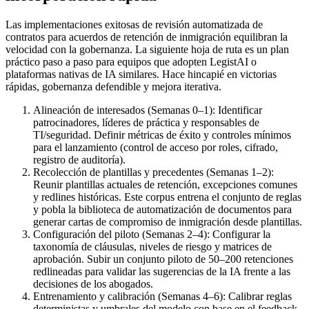
Las implementaciones exitosas de revisión automatizada de
contratos para acuerdos de retención de inmigración equilibran la
velocidad con la gobernanza. La siguiente hoja de ruta es un plan
práctico paso a paso para equipos que adopten LegistAI o
plataformas nativas de IA similares. Hace hincapié en victorias
rápidas, gobernanza defendible y mejora iterativa.
Alineación de interesados (Semanas 0–1): Identificar
patrocinadores, líderes de práctica y responsables de
TI/seguridad. Definir métricas de éxito y controles mínimos
para el lanzamiento (control de acceso por roles, cifrado,
registro de auditoría).
Recolección de plantillas y precedentes (Semanas 1–2):
Reunir plantillas actuales de retención, excepciones comunes
y redlines históricas. Este corpus entrena el conjunto de reglas
y pobla la biblioteca de automatización de documentos para
generar cartas de compromiso de inmigración desde plantillas.
Configuración del piloto (Semanas 2–4): Configurar la
taxonomía de cláusulas, niveles de riesgo y matrices de
aprobación. Subir un conjunto piloto de 50–200 retenciones
redlineadas para validar las sugerencias de la IA frente a las
decisiones de los abogados.
Entrenamiento y calibración (Semanas 4–6): Calibrar reglas
deterministas y umbrales del modelo con base en el feedback