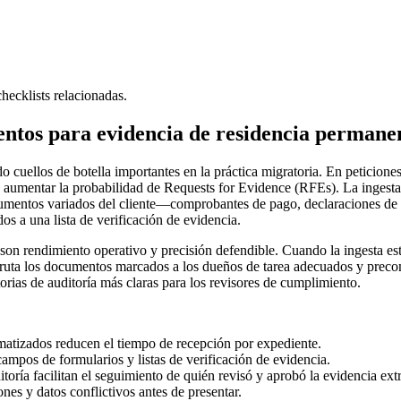
checklists relacionadas.
entos para evidencia de residencia permane
cuellos de botella importantes en la práctica migratoria. En peticiones
 aumentar la probabilidad de Requests for Evidence (RFEs). La ingest
entos variados del cliente—comprobantes de pago, declaraciones de im
s a una lista de verificación de evidencia.
es son rendimiento operativo y precisión defendible. Cuando la ingesta
ruta los documentos marcados a los dueños de tarea adecuados y precom
torias de auditoría más claras para los revisores de cumplimiento.
matizados reducen el tiempo de recepción por expediente.
ampos de formularios y listas de verificación de evidencia.
toría facilitan el seguimiento de quién revisó y aprobó la evidencia ext
nes y datos conflictivos antes de presentar.