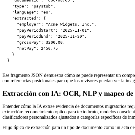
  "documentId": "doc-98765",

  "type": "paystub",

  "language": "en",

  "extracted": {

    "employer": "Acme Widgets, Inc.",

    "payPeriodStart": "2025-11-01",

    "payPeriodEnd": "2025-11-30",

    "grossPay": 3200.00,

    "netPay": 2450.75

  }

}
Ese fragmento JSON demuestra cómo se puede representar un comprobant
con referencias posicionales para que los revisores puedan ver la image
Extracción con IA: OCR, NLP y mapeo de e
Entender cómo la IA extrae evidencia de documentos migratorios requie
extracción: reconocimiento óptico para texto bruto, modelos conscie
clasificadores personalizados ajustados a categorías específicas de 
Flujo típico de extracción para un tipo de documento como un acta d