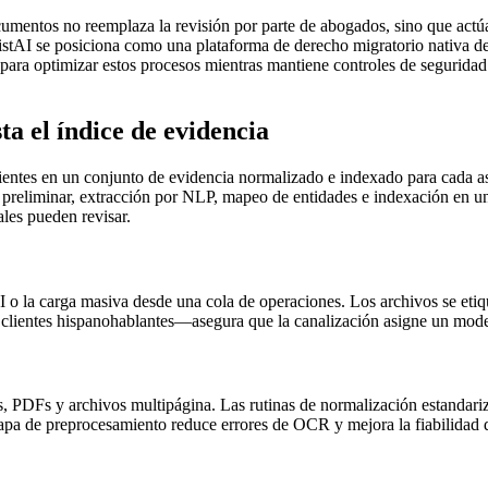
ocumentos no reemplaza la revisión por parte de abogados, sino que act
istAI se posiciona como una plataforma de derecho migratorio nativa de
 para optimizar estos procesos mientras mantiene controles de seguridad
ta el índice de evidencia
lientes en un conjunto de evidencia normalizado e indexado para cada a
 preliminar, extracción por NLP, mapeo de entidades e indexación en un
les pueden revisar.
AI o la carga masiva desde una cola de operaciones. Los archivos se eti
ara clientes hispanohablantes—asegura que la canalización asigne un m
s, PDFs y archivos multipágina. Las rutinas de normalización estanda
apa de preprocesamiento reduce errores de OCR y mejora la fiabilidad de