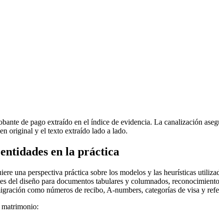
e de pago extraído en el índice de evidencia. La canalización asegura
n original y el texto extraído lado a lado.
ntidades en la práctica
re una perspectiva práctica sobre los modelos y las heurísticas utiliza
ntes del diseño para documentos tabulares y columnados, reconocimient
inmigración como números de recibo, A-numbers, categorías de visa y re
e matrimonio: