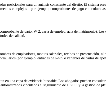
as posicionales para un análisis consciente del diseño. El sistema prese
ocumentos complejos—por ejemplo, comprobantes de pago con columnas
 comprobante de pago, W-2, carta de empleo, acta de matrimonio). Los 
roles de calidad.
ombres de empleadores, montos salariales, recibos de presentación, n
ularios (por ejemplo, entradas de I-485 o variables de cartas de apoyo
xan en una capa de evidencia buscable. Los abogados pueden consultar 
 automatizados vinculados al seguimiento de USCIS y la gestión de pla