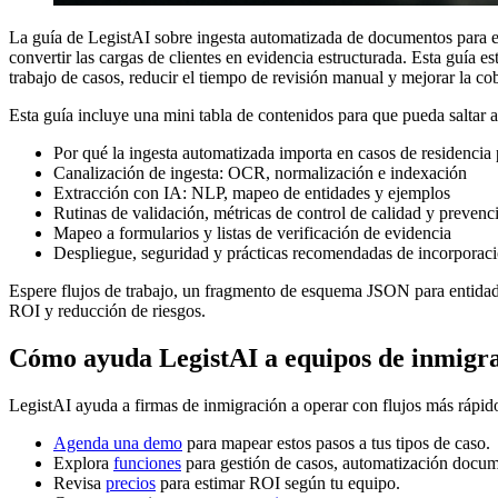
La guía de LegistAI sobre ingesta automatizada de documentos para e
convertir las cargas de clientes en evidencia estructurada. Esta guía e
trabajo de casos, reducir el tiempo de revisión manual y mejorar la cob
Esta guía incluye una mini tabla de contenidos para que pueda saltar 
Por qué la ingesta automatizada importa en casos de residenci
Canalización de ingesta: OCR, normalización e indexación
Extracción con IA: NLP, mapeo de entidades y ejemplos
Rutinas de validación, métricas de control de calidad y preven
Mapeo a formularios y listas de verificación de evidencia
Despliegue, seguridad y prácticas recomendadas de incorporac
Espere flujos de trabajo, un fragmento de esquema JSON para entidade
ROI y reducción de riesgos.
Cómo ayuda LegistAI a equipos de inmigr
LegistAI ayuda a firmas de inmigración a operar con flujos más rápid
Agenda una demo
para mapear estos pasos a tus tipos de caso.
Explora
funciones
para gestión de casos, automatización docum
Revisa
precios
para estimar ROI según tu equipo.