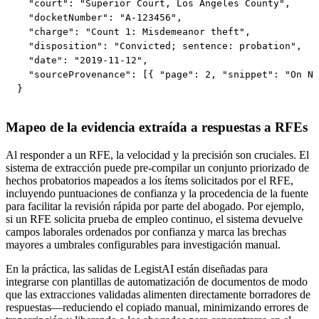
  "court": "Superior Court, Los Angeles County",

  "docketNumber": "A-123456",

  "charge": "Count 1: Misdemeanor theft",

  "disposition": "Convicted; sentence: probation",

  "date": "2019-11-12",

  "sourceProvenance": [{ "page": 2, "snippet": "On No
}
Mapeo de la evidencia extraída a respuestas a RFEs
Al responder a un RFE, la velocidad y la precisión son cruciales. El
sistema de extracción puede pre-compilar un conjunto priorizado de
hechos probatorios mapeados a los ítems solicitados por el RFE,
incluyendo puntuaciones de confianza y la procedencia de la fuente
para facilitar la revisión rápida por parte del abogado. Por ejemplo,
si un RFE solicita prueba de empleo continuo, el sistema devuelve
campos laborales ordenados por confianza y marca las brechas
mayores a umbrales configurables para investigación manual.
En la práctica, las salidas de LegistAI están diseñadas para
integrarse con plantillas de automatización de documentos de modo
que las extracciones validadas alimenten directamente borradores de
respuestas—reduciendo el copiado manual, minimizando errores de