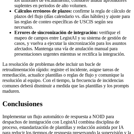
los umbrales de escalamiento; considere añadir aprobadores
suplentes en periodos de alto volumen.
Cálculos erróneos de plazos:
confirme la regla de cálculo de
plazos del flujo (días calendario vs. días hábiles) y ajuste para
las reglas de conteo específicas de USCIS según sea
necesario.
Errores de sincronización de integración:
verifique el
mapeo de campos entre LegistAI y su sistema de gestión de
casos, y vuelva a ejecutar la sincronización para los asuntos
afectados. Mantenga una vía de anulación manual para
presentaciones urgentes mientras se rectifica la integración.
La resolución de problemas debe incluir un bucle de
retroalimentación rápido: registre el incidente, asigne tareas de
remediación, actualice plantillas o reglas de flujo y comunique la
resolución al equipo. Con el tiempo, la frecuencia de incidencias
comunes deberá disminuir a medida que las plantillas y los prompts
maduren.
Conclusiones
Implementar un flujo automático de respuesta a NOID para
despachos de inmigración con LegistAI combina disciplina de
proceso, estandarización de plantillas y redacción asistida por IA
para reducir los tiempos de respuesta preservando la supervisión y la