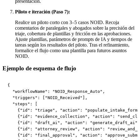
presentación.
Piloto e iteración (Paso 7):
Realice un piloto corto con 3–5 casos NOID. Recoja
comentarios de paralegales y abogados sobre la precisión del
triaje, cobertura de plantillas y fricción en las aprobaciones.
Ajuste plantillas, parámetros de prompts de IA y tiempos de
tareas según los resultados del piloto. Tras el refinamiento,
formalice el flujo como una plantilla para futuros asuntos
NOID.
Ejemplo de esquema de flujo
{

  "workflowName": "NOID_Response_Auto",

  "triggers": ["NOID_Received"],

  "steps": [

    {"id": "triage", "action": "populate_intake_form"
    {"id": "evidence_collection", "action": "send_cli
    {"id": "draft_ai", "action": "generate_draft_ai",
    {"id": "attorney_review", "action": "review_and_e
    {"id": "final_approval", "action": "approve_submi