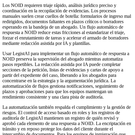
Los NOID requieren triaje rápido, análisis jurídico preciso y
coordinación en la recopilación de evidencias. Los procesos
manuales suelen crear cuellos de botella: formularios de ingreso mal
redirigidos, documentos faltantes en plazos críticos o borradores
esperando en la bandeja de un abogado. Un flujo automático de
respuesta a NOID reduce estas fricciones al estandarizar el triaje,
forzar el enrutamiento de tareas y acelerar el armado de borradores
mediante redacción asistida por IA y plantillas.
Usar LegistAI para implementar un flujo automático de respuesta a
NOID preserva la supervisión del abogado mientras automatiza
pasos repetibles. La redacción asistida por IA puede completar
secciones de la petición, listas de evidencias y cartas de apoyo a
partir del expediente del caso, liberando a los abogados para
concentrarse en la estrategia y la argumentación jurídica. La
automatización de flujos gestiona notificaciones, seguimiento de
plazos y aprobaciones para que los equipos mantengan un
rendimiento consistente y una clara pista de auditoría.
La automatización también respalda el cumplimiento y la gestión de
riesgos. El control de acceso basado en roles y los registros de
auditoría de LegistAI mantienen un registro de quién revisó y
aprobó cada elemento de una respuesta a NOID. La encriptación en
tránsito y en reposo protege los datos del cliente durante el
intercambio de documentos. Para los equipos de inmigración que