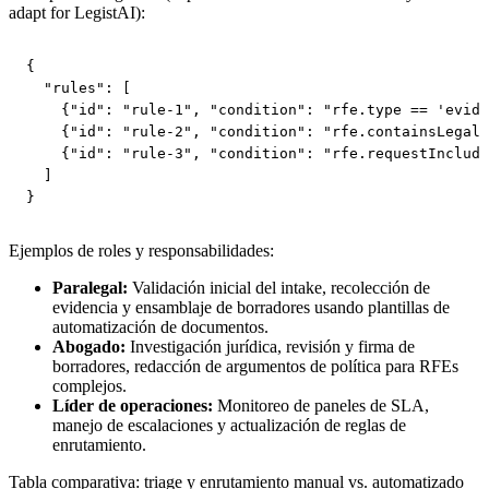
adapt for LegistAI):
{

  "rules": [

    {"id": "rule-1", "condition": "rfe.type == 'evide
    {"id": "rule-2", "condition": "rfe.containsLegalI
    {"id": "rule-3", "condition": "rfe.requestInclude
  ]

}
Ejemplos de roles y responsabilidades:
Paralegal:
Validación inicial del intake, recolección de
evidencia y ensamblaje de borradores usando plantillas de
automatización de documentos.
Abogado:
Investigación jurídica, revisión y firma de
borradores, redacción de argumentos de política para RFEs
complejos.
Líder de operaciones:
Monitoreo de paneles de SLA,
manejo de escalaciones y actualización de reglas de
enrutamiento.
Tabla comparativa: triage y enrutamiento manual vs. automatizado