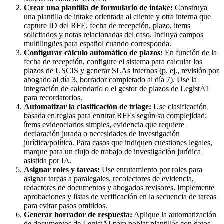
Crear una plantilla de formulario de intake:
Construya
una plantilla de intake orientada al cliente y otra interna que
capture ID del RFE, fecha de recepción, plazo, items
solicitados y notas relacionadas del caso. Incluya campos
multilingües para español cuando corresponda.
Configurar cálculo automático de plazos:
En función de la
fecha de recepción, configure el sistema para calcular los
plazos de USCIS y generar SLAs internos (p. ej., revisión por
abogado al día 3, borrador completado al día 7). Use la
integración de calendario o el gestor de plazos de LegistAI
para recordatorios.
Automatizar la clasificación de triage:
Use clasificación
basada en reglas para enrutar RFEs según su complejidad:
ítems evidenciarios simples, evidencia que requiere
declaración jurada o necesidades de investigación
jurídica/política. Para casos que indiquen cuestiones legales,
marque para un flujo de trabajo de investigación jurídica
asistida por IA.
Asignar roles y tareas:
Use enrutamiento por roles para
asignar tareas a paralegales, recolectores de evidencia,
redactores de documentos y abogados revisores. Implemente
aprobaciones y listas de verificación en la secuencia de tareas
para evitar pasos omitidos.
Generar borrador de respuesta:
Aplique la automatización
de documentos de LegistAI para poblar plantillas con datos