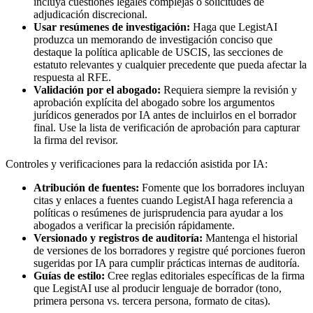
incluya cuestiones legales complejas o solicitudes de
adjudicación discrecional.
Usar resúmenes de investigación:
Haga que LegistAI
produzca un memorando de investigación conciso que
destaque la política aplicable de USCIS, las secciones de
estatuto relevantes y cualquier precedente que pueda afectar la
respuesta al RFE.
Validación por el abogado:
Requiera siempre la revisión y
aprobación explícita del abogado sobre los argumentos
jurídicos generados por IA antes de incluirlos en el borrador
final. Use la lista de verificación de aprobación para capturar
la firma del revisor.
Controles y verificaciones para la redacción asistida por IA:
Atribución de fuentes:
Fomente que los borradores incluyan
citas y enlaces a fuentes cuando LegistAI haga referencia a
políticas o resúmenes de jurisprudencia para ayudar a los
abogados a verificar la precisión rápidamente.
Versionado y registros de auditoría:
Mantenga el historial
de versiones de los borradores y registre qué porciones fueron
sugeridas por IA para cumplir prácticas internas de auditoría.
Guías de estilo:
Cree reglas editoriales específicas de la firma
que LegistAI use al producir lenguaje de borrador (tono,
primera persona vs. tercera persona, formato de citas).