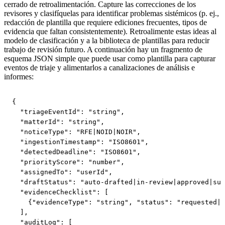
cerrado de retroalimentación. Capture las correcciones de los
revisores y clasifíquelas para identificar problemas sistémicos (p. ej.,
redacción de plantilla que requiere ediciones frecuentes, tipos de
evidencia que faltan consistentemente). Retroalimente estas ideas al
modelo de clasificación y a la biblioteca de plantillas para reducir
trabajo de revisión futuro. A continuación hay un fragmento de
esquema JSON simple que puede usar como plantilla para capturar
eventos de triaje y alimentarlos a canalizaciones de análisis e
informes:
{

  "triageEventId": "string",

  "matterId": "string",

  "noticeType": "RFE|NOID|NOIR",

  "ingestionTimestamp": "ISO8601",

  "detectedDeadline": "ISO8601",

  "priorityScore": "number",

  "assignedTo": "userId",

  "draftStatus": "auto-drafted|in-review|approved|sub
  "evidenceChecklist": [

    {"evidenceType": "string", "status": "requested|r
  ],

  "auditLog": [
