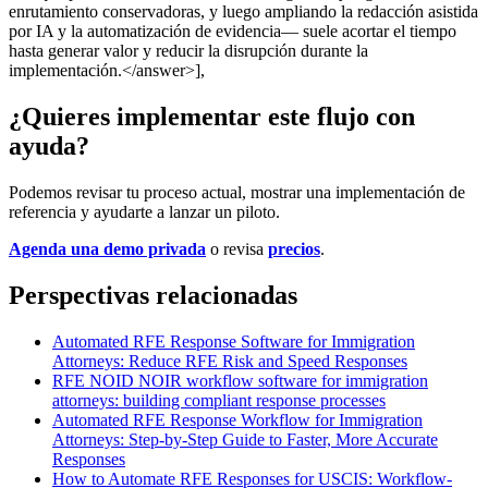
enrutamiento conservadoras, y luego ampliando la redacción asistida
por IA y la automatización de evidencia— suele acortar el tiempo
hasta generar valor y reducir la disrupción durante la
implementación.</answer>],
¿Quieres implementar este flujo con
ayuda?
Podemos revisar tu proceso actual, mostrar una implementación de
referencia y ayudarte a lanzar un piloto.
Agenda una demo privada
o revisa
precios
.
Perspectivas relacionadas
Automated RFE Response Software for Immigration
Attorneys: Reduce RFE Risk and Speed Responses
RFE NOID NOIR workflow software for immigration
attorneys: building compliant response processes
Automated RFE Response Workflow for Immigration
Attorneys: Step-by-Step Guide to Faster, More Accurate
Responses
How to Automate RFE Responses for USCIS: Workflow-