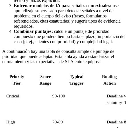
recibo y plazos explícitos.
Entrenar modelos de IA para señales contextuales:
use
aprendizaje supervisado para detectar señales a nivel de
problema en el cuerpo del aviso (frases, formularios
referenciados, citas estatutarias) y sugerir tipos de evidencia
requeridos.
Combinar puntajes:
calcule un puntaje de prioridad
compuesto que pondera tiempo hasta el plazo, importancia del
caso (p. ej., clientes con prioridad) y complejidad legal.
A continuación hay una tabla de consulta simple de puntaje de
prioridad que puede adaptar. Esta tabla ayuda a estandarizar el
enrutamiento y las expectativas de SLA entre equipos:
Priority
Score
Typical
Routing
Tier
Range
Trigger
Action
Critical
90-100
Deadline wi
statutory fi
High
70-89
Deadline 8-