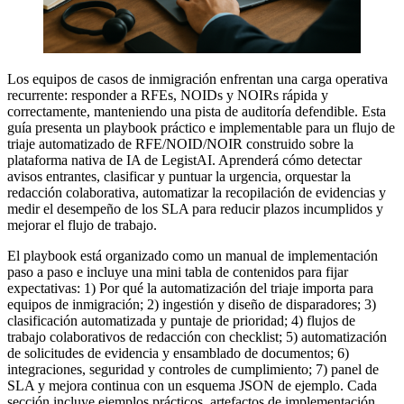
Los equipos de casos de inmigración enfrentan una carga operativa
recurrente: responder a RFEs, NOIDs y NOIRs rápida y
correctamente, manteniendo una pista de auditoría defendible. Esta
guía presenta un playbook práctico e implementable para un flujo de
triaje automatizado de RFE/NOID/NOIR construido sobre la
plataforma nativa de IA de LegistAI. Aprenderá cómo detectar
avisos entrantes, clasificar y puntuar la urgencia, orquestar la
redacción colaborativa, automatizar la recopilación de evidencias y
medir el desempeño de los SLA para reducir plazos incumplidos y
mejorar el flujo de trabajo.
El playbook está organizado como un manual de implementación
paso a paso e incluye una mini tabla de contenidos para fijar
expectativas: 1) Por qué la automatización del triaje importa para
equipos de inmigración; 2) ingestión y diseño de disparadores; 3)
clasificación automatizada y puntaje de prioridad; 4) flujos de
trabajo colaborativos de redacción con checklist; 5) automatización
de solicitudes de evidencia y ensamblado de documentos; 6)
integraciones, seguridad y controles de cumplimiento; 7) panel de
SLA y mejora continua con un esquema JSON de ejemplo. Cada
sección incluye ejemplos prácticos, artefactos de implementación