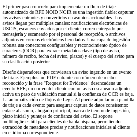
El primer paso concreto para implementar un flujo de triaje
automatizado de RFE NOID NOIR es una ingestión fiable: capturar
los avisos entrantes y convertirlos en asuntos accionables. Los
avisos llegan por múltiples canales: notificaciones electrónicas de
USCIS, escaneos enviados por el cliente, correo entregado por
mensajería y escaneado por el personal de recepción, o archivos
adjuntos en correos electrónicos heredados. Una capa de ingestión
robusta usa conectores configurables y reconocimiento óptico de
caracteres (OCR) para extraer metadatos clave (tipo de aviso,
número de recibo, fecha del aviso, plazos) y el cuerpo del aviso para
su clasificación posterior.
Diseñe disparadores que conviertan un aviso ingerido en un evento
de triaje. Ejemplos: un PDF entrante con número de recibo
reconocido y la frase "Request for Evidence" desencadena un
evento RFE; un correo del cliente con un aviso escaneado adjunto
activa un paso de validación manual si la confianza de OCR es baja.
La automatización de flujos de LegistAI puede adjuntar una plantilla
de triaje a cada evento para asegurar captura de datos consistente:
enlace al asunto, abogado principal, marca de tiempo de ingestión,
plazo inicial y puntajes de confianza del aviso. El soporte
multilingüe es útil para clientes de habla hispana, permitiendo
extracción de metadatos precisa y notificaciones iniciales al cliente
en el idioma correspondiente.