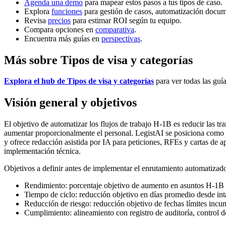
Agenda una demo
para mapear estos pasos a tus tipos de caso.
Explora
funciones
para gestión de casos, automatización docum
Revisa
precios
para estimar ROI según tu equipo.
Compara opciones en
comparativa
.
Encuentra más guías en
perspectivas
.
Más sobre Tipos de visa y categorías
Explora el hub de Tipos de visa y categorías
para ver todas las guía
Visión general y objetivos
El objetivo de automatizar los flujos de trabajo H-1B es reducir las t
aumentar proporcionalmente el personal. LegistAI se posiciona como u
y ofrece redacción asistida por IA para peticiones, RFEs y cartas de apoy
implementación técnica.
Objetivos a definir antes de implementar el enrutamiento automatizado
Rendimiento: porcentaje objetivo de aumento en asuntos H-1B 
Tiempo de ciclo: reducción objetivo en días promedio desde int
Reducción de riesgo: reducción objetivo de fechas límites incum
Cumplimiento: alineamiento con registro de auditoría, control d