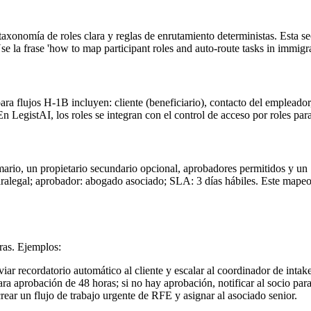
xonomía de roles clara y reglas de enrutamiento deterministas. Esta sec
Use la frase 'how to map participant roles and auto-route tasks in immig
ara flujos H-1B incluyen: cliente (beneficiario), contacto del empleado
LegistAI, los roles se integran con el control de acceso por roles para 
imario, un propietario secundario opcional, aprobadores permitidos y un
paralegal; aprobador: abogado asociado; SLA: 3 días hábiles. Este mapeo
ras. Ejemplos:
iar recordatorio automático al cliente y escalar al coordinador de intake
aprobación de 48 horas; si no hay aprobación, notificar al socio para
rear un flujo de trabajo urgente de RFE y asignar al asociado senior.