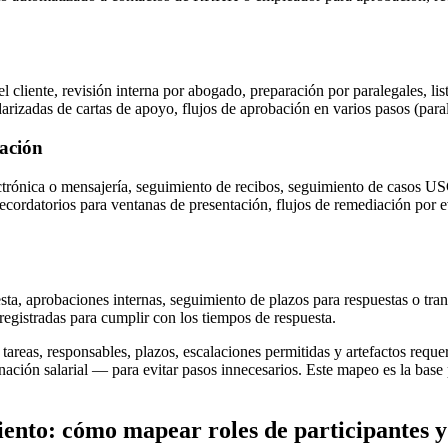
l cliente, revisión interna por abogado, preparación por paralegales, li
andarizadas de cartas de apoyo, flujos de aprobación en varios pasos (p
tación
ctrónica o mensajería, seguimiento de recibos, seguimiento de casos US
 recordatorios para ventanas de presentación, flujos de remediación por
ta, aprobaciones internas, seguimiento de plazos para respuestas o tran
egistradas para cumplir con los tiempos de respuesta.
tareas, responsables, plazos, escalaciones permitidas y artefactos requeri
minación salarial — para evitar pasos innecesarios. Este mapeo es la bas
miento: cómo mapear roles de participantes 