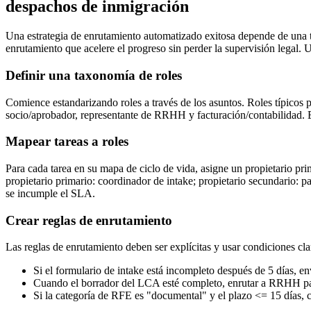
despachos de inmigración
Una estrategia de enrutamiento automatizado exitosa depende de una ta
enrutamiento que acelere el progreso sin perder la supervisión legal. 
Definir una taxonomía de roles
Comience estandarizando roles a través de los asuntos. Roles típicos p
socio/aprobador, representante de RRHH y facturación/contabilidad. En 
Mapear tareas a roles
Para cada tarea en su mapa de ciclo de vida, asigne un propietario pr
propietario primario: coordinador de intake; propietario secundario: 
se incumple el SLA.
Crear reglas de enrutamiento
Las reglas de enrutamiento deben ser explícitas y usar condiciones cla
Si el formulario de intake está incompleto después de 5 días, env
Cuando el borrador del LCA esté completo, enrutar a RRHH para 
Si la categoría de RFE es "documental" y el plazo <= 15 días, c