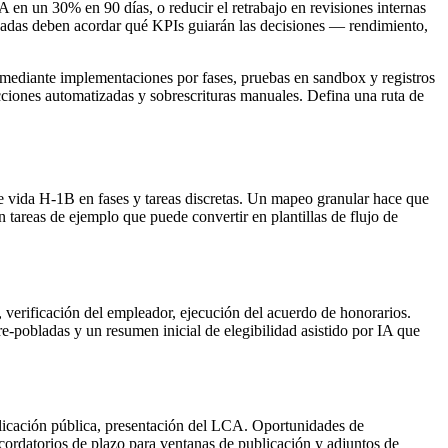
CA en un 30% en 90 días, o reducir el retrabajo en revisiones internas
esadas deben acordar qué KPIs guiarán las decisiones — rendimiento,
o mediante implementaciones por fases, pruebas en sandbox y registros
acciones automatizadas y sobrescrituras manuales. Defina una ruta de
e vida H-1B en fases y tareas discretas. Un mapeo granular hace que
n tareas de ejemplo que puede convertir en plantillas de flujo de
ad, verificación del empleador, ejecución del acuerdo de honorarios.
re-pobladas y un resumen inicial de elegibilidad asistido por IA que
blicación pública, presentación del LCA. Oportunidades de
ordatorios de plazo para ventanas de publicación y adjuntos de