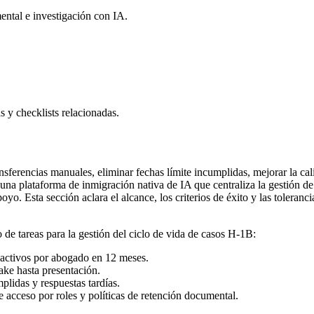
ental e investigación con IA.
s y checklists relacionadas.
ransferencias manuales, eliminar fechas límite incumplidas, mejorar la c
na plataforma de inmigración nativa de IA que centraliza la gestión de 
o. Esta sección aclara el alcance, los criterios de éxito y las tolerancia
 de tareas para la gestión del ciclo de vida de casos H-1B:
activos por abogado en 12 meses.
ake hasta presentación.
plidas y respuestas tardías.
e acceso por roles y políticas de retención documental.