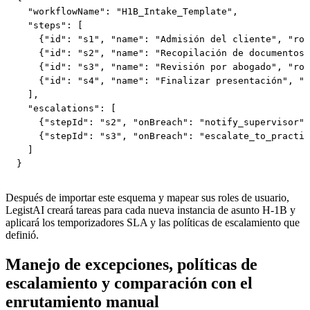
  "workflowName": "H1B_Intake_Template",

  "steps": [

    {"id": "s1", "name": "Admisión del cliente", "rol
    {"id": "s2", "name": "Recopilación de documentos"
    {"id": "s3", "name": "Revisión por abogado", "rol
    {"id": "s4", "name": "Finalizar presentación", "r
  ],

  "escalations": [

    {"stepId": "s2", "onBreach": "notify_supervisor"}
    {"stepId": "s3", "onBreach": "escalate_to_practic
  ]

}
Después de importar este esquema y mapear sus roles de usuario,
LegistAI creará tareas para cada nueva instancia de asunto H‑1B y
aplicará los temporizadores SLA y las políticas de escalamiento que
definió.
Manejo de excepciones, políticas de
escalamiento y comparación con el
enrutamiento manual