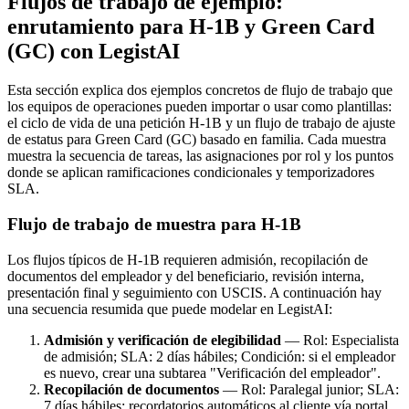
Flujos de trabajo de ejemplo:
enrutamiento para H‑1B y Green Card
(GC) con LegistAI
Esta sección explica dos ejemplos concretos de flujo de trabajo que
los equipos de operaciones pueden importar o usar como plantillas:
el ciclo de vida de una petición H‑1B y un flujo de trabajo de ajuste
de estatus para Green Card (GC) basado en familia. Cada muestra
muestra la secuencia de tareas, las asignaciones por rol y los puntos
donde se aplican ramificaciones condicionales y temporizadores
SLA.
Flujo de trabajo de muestra para H‑1B
Los flujos típicos de H‑1B requieren admisión, recopilación de
documentos del empleador y del beneficiario, revisión interna,
presentación final y seguimiento con USCIS. A continuación hay
una secuencia resumida que puede modelar en LegistAI:
Admisión y verificación de elegibilidad
— Rol: Especialista
de admisión; SLA: 2 días hábiles; Condición: si el empleador
es nuevo, crear una subtarea "Verificación del empleador".
Recopilación de documentos
— Rol: Paralegal junior; SLA:
7 días hábiles; recordatorios automáticos al cliente vía portal