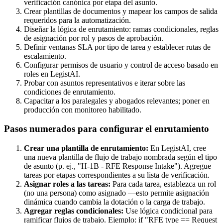
verificación canónica por etapa del asunto.
Crear plantillas de documentos y mapear los campos de salida
requeridos para la automatización.
Diseñar la lógica de enrutamiento: ramas condicionales, reglas
de asignación por rol y pasos de aprobación.
Definir ventanas SLA por tipo de tarea y establecer rutas de
escalamiento.
Configurar permisos de usuario y control de acceso basado en
roles en LegistAI.
Probar con asuntos representativos e iterar sobre las
condiciones de enrutamiento.
Capacitar a los paralegales y abogados relevantes; poner en
producción con monitoreo habilitado.
Pasos numerados para configurar el enrutamiento
Crear una plantilla de enrutamiento:
En LegistAI, cree
una nueva plantilla de flujo de trabajo nombrada según el tipo
de asunto (p. ej., "H‑1B - RFE Response Intake"). Agregue
tareas por etapas correspondientes a su lista de verificación.
Asignar roles a las tareas:
Para cada tarea, establezca un rol
(no una persona) como asignado —esto permite asignación
dinámica cuando cambia la dotación o la carga de trabajo.
Agregar reglas condicionales:
Use lógica condicional para
ramificar flujos de trabajo. Ejemplo: if "RFE type == Request