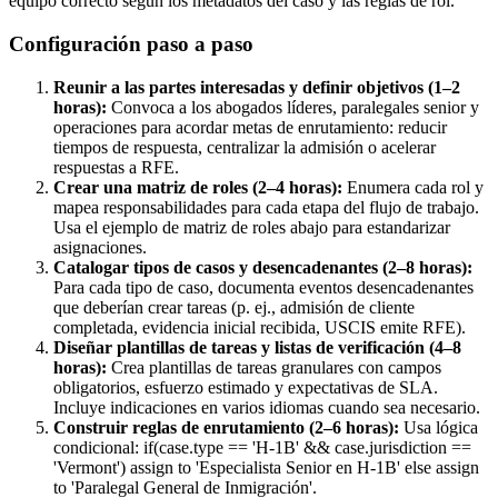
equipo correcto según los metadatos del caso y las reglas de rol.
Configuración paso a paso
Reunir a las partes interesadas y definir objetivos (1–2
horas):
Convoca a los abogados líderes, paralegales senior y
operaciones para acordar metas de enrutamiento: reducir
tiempos de respuesta, centralizar la admisión o acelerar
respuestas a RFE.
Crear una matriz de roles (2–4 horas):
Enumera cada rol y
mapea responsabilidades para cada etapa del flujo de trabajo.
Usa el ejemplo de matriz de roles abajo para estandarizar
asignaciones.
Catalogar tipos de casos y desencadenantes (2–8 horas):
Para cada tipo de caso, documenta eventos desencadenantes
que deberían crear tareas (p. ej., admisión de cliente
completada, evidencia inicial recibida, USCIS emite RFE).
Diseñar plantillas de tareas y listas de verificación (4–8
horas):
Crea plantillas de tareas granulares con campos
obligatorios, esfuerzo estimado y expectativas de SLA.
Incluye indicaciones en varios idiomas cuando sea necesario.
Construir reglas de enrutamiento (2–6 horas):
Usa lógica
condicional: if(case.type == 'H-1B' && case.jurisdiction ==
'Vermont') assign to 'Especialista Senior en H-1B' else assign
to 'Paralegal General de Inmigración'.