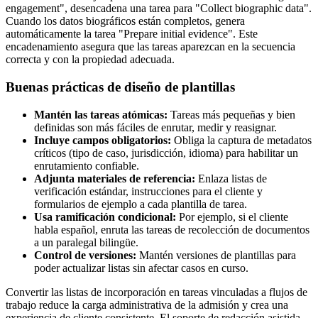
engagement", desencadena una tarea para "Collect biographic data".
Cuando los datos biográficos están completos, genera
automáticamente la tarea "Prepare initial evidence". Este
encadenamiento asegura que las tareas aparezcan en la secuencia
correcta y con la propiedad adecuada.
Buenas prácticas de diseño de plantillas
Mantén las tareas atómicas:
Tareas más pequeñas y bien
definidas son más fáciles de enrutar, medir y reasignar.
Incluye campos obligatorios:
Obliga la captura de metadatos
críticos (tipo de caso, jurisdicción, idioma) para habilitar un
enrutamiento confiable.
Adjunta materiales de referencia:
Enlaza listas de
verificación estándar, instrucciones para el cliente y
formularios de ejemplo a cada plantilla de tarea.
Usa ramificación condicional:
Por ejemplo, si el cliente
habla español, enruta las tareas de recolección de documentos
a un paralegal bilingüe.
Control de versiones:
Mantén versiones de plantillas para
poder actualizar listas sin afectar casos en curso.
Convertir las listas de incorporación en tareas vinculadas a flujos de
trabajo reduce la carga administrativa de la admisión y crea una
experiencia de cliente consistente. El soporte de redacción asistida