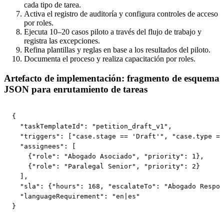
cada tipo de tarea.
Activa el registro de auditoría y configura controles de acceso
por roles.
Ejecuta 10–20 casos piloto a través del flujo de trabajo y
registra las excepciones.
Refina plantillas y reglas en base a los resultados del piloto.
Documenta el proceso y realiza capacitación por roles.
Artefacto de implementación: fragmento de esquema
JSON para enrutamiento de tareas
{

  "taskTemplateId": "petition_draft_v1",

  "triggers": ["case.stage == 'Draft'", "case.type ==
  "assignees": [

    {"role": "Abogado Asociado", "priority": 1},

    {"role": "Paralegal Senior", "priority": 2}

  ],

  "sla": {"hours": 168, "escalateTo": "Abogado Respon
  "languageRequirement": "en|es"

}