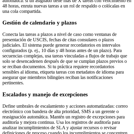
automática: si un asignado tiene más de X tareas con vencimiento en
48 horas, enruta nuevas tareas a un rol de respaldo o colócalas en
una cola compartida.
Gestión de calendario y plazos
Conecta las tareas a plazos a nivel de caso como ventanas de
presentación de USCIS, fechas de citas consulares o plazos
judiciales. El sistema puede generar recordatorios en intervalos
configurados (p. ej., 10 días y 48 horas antes de un plazo). Para
secuencias complejas, usa tareas vinculadas a flujos de trabajo que
solo se desencadenen después de que se cumplan plazos previos o
se reciban documentos. Si tu práctica requiere recordatorios
sensibles al idioma, etiqueta tareas con metadatos de idioma para
asegurar que miembros bilingües reciban las notificaciones
pertinentes.
Escalados y manejo de excepciones
Define umbrales de escalamiento y acciones automatizadas: correo
electrónico con bandera de alta prioridad, SMS a un gerente o
reasignación automática. Mantén un registro de excepciones para
auditoría y mejora continua. Usa los registros de auditoría para
analizar incumplimientos de SLA y ajustar recursos o revisar
definiciones de proceso cuando los incumplimientos se concentren