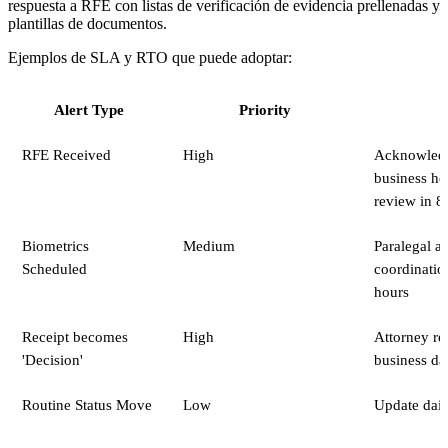
respuesta a RFE con listas de verificación de evidencia prellenadas y
plantillas de documentos.
Ejemplos de SLA y RTO que puede adoptar:
Alert Type
Priority
RFE Received
High
Acknowledg
business ho
review in 8
Biometrics
Medium
Paralegal as
Scheduled
coordinatio
hours
Receipt becomes
High
Attorney r
'Decision'
business da
Routine Status Move
Low
Update dail