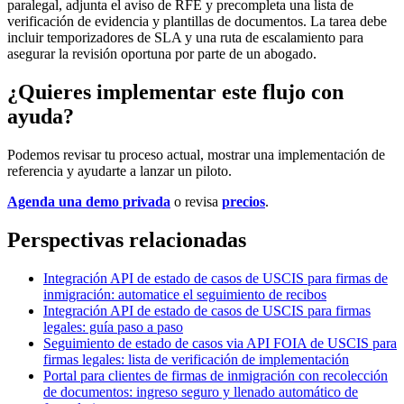
paralegal, adjunta el aviso de RFE y precompleta una lista de
verificación de evidencia y plantillas de documentos. La tarea debe
incluir temporizadores de SLA y una ruta de escalamiento para
asegurar la revisión oportuna por parte de un abogado.
¿Quieres implementar este flujo con
ayuda?
Podemos revisar tu proceso actual, mostrar una implementación de
referencia y ayudarte a lanzar un piloto.
Agenda una demo privada
o revisa
precios
.
Perspectivas relacionadas
Integración API de estado de casos de USCIS para firmas de
inmigración: automatice el seguimiento de recibos
Integración API de estado de casos de USCIS para firmas
legales: guía paso a paso
Seguimiento de estado de casos via API FOIA de USCIS para
firmas legales: lista de verificación de implementación
Portal para clientes de firmas de inmigración con recolección
de documentos: ingreso seguro y llenado automático de