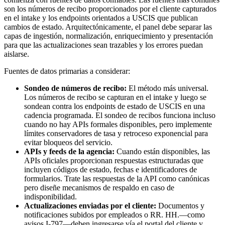
son los números de recibo proporcionados por el cliente capturados
en el intake y los endpoints orientados a USCIS que publican
cambios de estado. Arquitectónicamente, el panel debe separar las
capas de ingestión, normalización, enriquecimiento y presentación
para que las actualizaciones sean trazables y los errores puedan
aislarse.
Fuentes de datos primarias a considerar:
Sondeo de números de recibo:
El método más universal.
Los números de recibo se capturan en el intake y luego se
sondean contra los endpoints de estado de USCIS en una
cadencia programada. El sondeo de recibos funciona incluso
cuando no hay APIs formales disponibles, pero implemente
límites conservadores de tasa y retroceso exponencial para
evitar bloqueos del servicio.
APIs y feeds de la agencia:
Cuando están disponibles, las
APIs oficiales proporcionan respuestas estructuradas que
incluyen códigos de estado, fechas e identificadores de
formularios. Trate las respuestas de la API como canónicas
pero diseñe mecanismos de respaldo en caso de
indisponibilidad.
Actualizaciones enviadas por el cliente:
Documentos y
notificaciones subidos por empleados o RR. HH.—como
avisos I-797—deben ingresarse vía el portal del cliente y