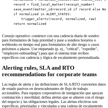
    record = find_local_matter(receipt_number)

    save_event(matter_id=record.id if record else Non
    if normalized in ALERT_STATES:

        trigger_alerts(record, normalized, raw)

Consejo operativo: comience con una cadencia diaria de sondeo
para formularios de baja prioridad y pase a sondeos horarios o
webhooks en tiempo real para formularios de alto riesgo o casos
próximos a plazos. Use etiquetado (p. ej., "critical", "expedite",
"employee-onboarding") para que el sistema trate recibos
específicos con cadencia y lógica de escalamiento personalizada.
Alerting rules, SLA and RTO
recommendations for corporate teams
Las reglas de alerta y las definiciones de SLA/RTO convierten datos
de estado pasivos en desencadenantes de flujo de trabajo
accionables. Para equipos corporativos de inmigración que apoyan
contratación y movilidad, defina alertas que se alineen con el riesgo
del negocio y las obligaciones legales. Las alertas efectivas son
específicas, priorizadas y vinculadas a una cadena de escalamiento