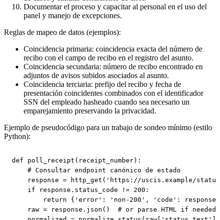
Documentar el proceso y capacitar al personal en el uso del
panel y manejo de excepciones.
Reglas de mapeo de datos (ejemplos):
Coincidencia primaria: coincidencia exacta del número de
recibo con el campo de recibo en el registro del asunto.
Coincidencia secundaria: número de recibo encontrado en
adjuntos de avisos subidos asociados al asunto.
Coincidencia terciaria: prefijo del recibo y fecha de
presentación coincidentes combinados con el identificador
SSN del empleado hasheado cuando sea necesario un
emparejamiento preservando la privacidad.
Ejemplo de pseudocódigo para un trabajo de sondeo mínimo (estilo
Python):
def poll_receipt(receipt_number):

    # Consultar endpoint canónico de estado

    response = http_get('https://uscis.example/status
    if response.status_code != 200:

        return {'error': 'non-200', 'code': response.
    raw = response.json()  # or parse HTML if needed

    normalized = normalize_status(raw['status_text'])
