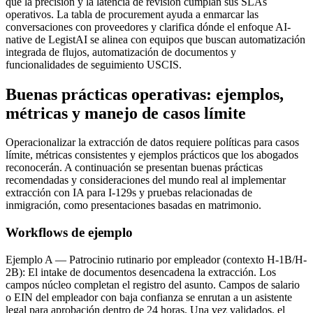
que la precisión y la latencia de revisión cumplan sus SLAs
operativos. La tabla de procurement ayuda a enmarcar las
conversaciones con proveedores y clarifica dónde el enfoque AI-
native de LegistAI se alinea con equipos que buscan automatización
integrada de flujos, automatización de documentos y
funcionalidades de seguimiento USCIS.
Buenas prácticas operativas: ejemplos,
métricas y manejo de casos límite
Operacionalizar la extracción de datos requiere políticas para casos
límite, métricas consistentes y ejemplos prácticos que los abogados
reconocerán. A continuación se presentan buenas prácticas
recomendadas y consideraciones del mundo real al implementar
extracción con IA para I-129s y pruebas relacionadas de
inmigración, como presentaciones basadas en matrimonio.
Workflows de ejemplo
Ejemplo A — Patrocinio rutinario por empleador (contexto H-1B/H-
2B): El intake de documentos desencadena la extracción. Los
campos núcleo completan el registro del asunto. Campos de salario
o EIN del empleador con baja confianza se enrutan a un asistente
legal para aprobación dentro de 24 horas. Una vez validados, el