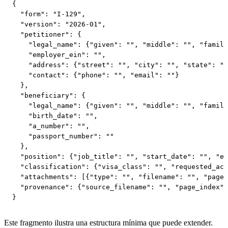
{

  "form": "I-129",

  "version": "2026-01",

  "petitioner": {

    "legal_name": {"given": "", "middle": "", "family
    "employer_ein": "",

    "address": {"street": "", "city": "", "state": ""
    "contact": {"phone": "", "email": ""}

  },

  "beneficiary": {

    "legal_name": {"given": "", "middle": "", "family
    "birth_date": "",

    "a_number": "",

    "passport_number": ""

  },

  "position": {"job_title": "", "start_date": "", "en
  "classification": {"visa_class": "", "requested_act
  "attachments": [{"type": "", "filename": "", "page_
  "provenance": {"source_filename": "", "page_index":
}
Este fragmento ilustra una estructura mínima que puede extender.