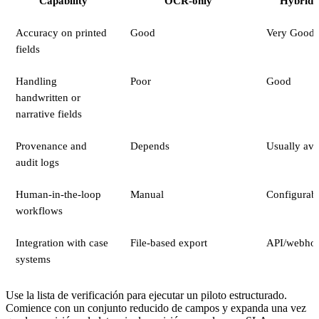
Capability
OCR-only
Hybrid
Accuracy on printed
Good
Very Good
fields
Handling
Poor
Good
handwritten or
narrative fields
Provenance and
Depends
Usually ava
audit logs
Human-in-the-loop
Manual
Configurab
workflows
Integration with case
File-based export
API/webho
systems
Use la lista de verificación para ejecutar un piloto estructurado.
Comience con un conjunto reducido de campos y expanda una vez