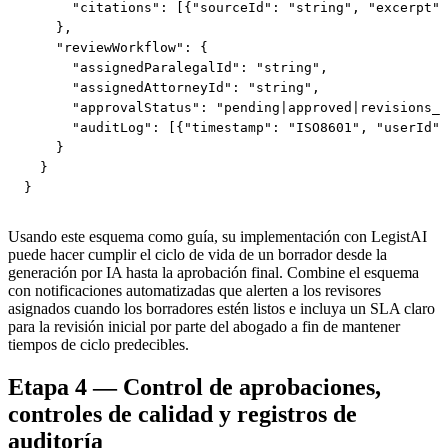
      "citations": [{"sourceId": "string", "excerpt":
    },

    "reviewWorkflow": {

      "assignedParalegalId": "string",

      "assignedAttorneyId": "string",

      "approvalStatus": "pending|approved|revisions_n
      "auditLog": [{"timestamp": "ISO8601", "userId":
    }

  }

}
Usando este esquema como guía, su implementación con LegistAI
puede hacer cumplir el ciclo de vida de un borrador desde la
generación por IA hasta la aprobación final. Combine el esquema
con notificaciones automatizadas que alerten a los revisores
asignados cuando los borradores estén listos e incluya un SLA claro
para la revisión inicial por parte del abogado a fin de mantener
tiempos de ciclo predecibles.
Etapa 4 — Control de aprobaciones,
controles de calidad y registros de
auditoría