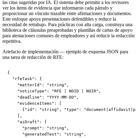
las citas sugeridas por IA. El sistema debe permitir a los revisores
ver los ítems de evidencia que informaron cada párrafo y
proporcionar un vínculo trazable entre afirmaciones y documentos.
Este enfoque apoya presentaciones defendibles y reduce la
necesidad de retrabajo. Para prácticas con alta carga, construya una
biblioteca de cláusulas preaprobadas y plantillas de cartas de apoyo
para atestaciones comunes de empleadores y así reducir la redacción
repetitiva.
Artefacto de implementación — ejemplo de esquema JSON para
una tarea de redacción de RFE:
{

  "rfeTask": {

    "matterId": "string",

    "noticeType": "RFE | NOID | NOIR",

    "deadline": "YYYY-MM-DD",

    "evidenceItems": [

      {"id": "string", "type": "document|affidavit|pa
    ],

    "aiDraft": {

      "prompt": "string",

      "generatedText": "string",
