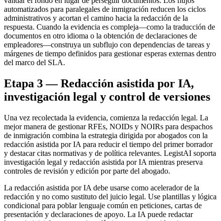
validar el fondo en lugar de perseguir documentos. Los flujos
automatizados para paralegales de inmigración reducen los ciclos
administrativos y acortan el camino hacia la redacción de la
respuesta. Cuando la evidencia es compleja—como la traducción de
documentos en otro idioma o la obtención de declaraciones de
empleadores—construya un subflujo con dependencias de tareas y
márgenes de tiempo definidos para gestionar esperas externas dentro
del marco del SLA.
Etapa 3 — Redacción asistida por IA,
investigación legal y control de versiones
Una vez recolectada la evidencia, comienza la redacción legal. La
mejor manera de gestionar RFEs, NOIDs y NOIRs para despachos
de inmigración combina la estrategia dirigida por abogados con la
redacción asistida por IA para reducir el tiempo del primer borrador
y destacar citas normativas y de política relevantes. LegistAI soporta
investigación legal y redacción asistida por IA mientras preserva
controles de revisión y edición por parte del abogado.
La redacción asistida por IA debe usarse como acelerador de la
redacción y no como sustituto del juicio legal. Use plantillas y lógica
condicional para poblar lenguaje común en peticiones, cartas de
presentación y declaraciones de apoyo. La IA puede redactar