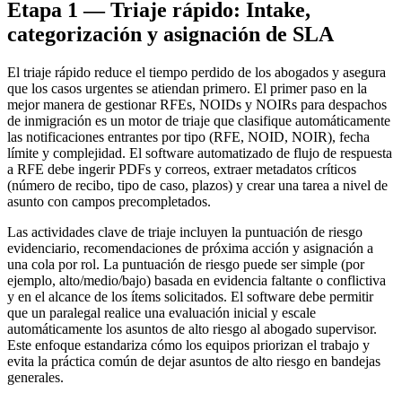
Etapa 1 — Triaje rápido: Intake,
categorización y asignación de SLA
El triaje rápido reduce el tiempo perdido de los abogados y asegura
que los casos urgentes se atiendan primero. El primer paso en la
mejor manera de gestionar RFEs, NOIDs y NOIRs para despachos
de inmigración es un motor de triaje que clasifique automáticamente
las notificaciones entrantes por tipo (RFE, NOID, NOIR), fecha
límite y complejidad. El software automatizado de flujo de respuesta
a RFE debe ingerir PDFs y correos, extraer metadatos críticos
(número de recibo, tipo de caso, plazos) y crear una tarea a nivel de
asunto con campos precompletados.
Las actividades clave de triaje incluyen la puntuación de riesgo
evidenciario, recomendaciones de próxima acción y asignación a
una cola por rol. La puntuación de riesgo puede ser simple (por
ejemplo, alto/medio/bajo) basada en evidencia faltante o conflictiva
y en el alcance de los ítems solicitados. El software debe permitir
que un paralegal realice una evaluación inicial y escale
automáticamente los asuntos de alto riesgo al abogado supervisor.
Este enfoque estandariza cómo los equipos priorizan el trabajo y
evita la práctica común de dejar asuntos de alto riesgo en bandejas
generales.