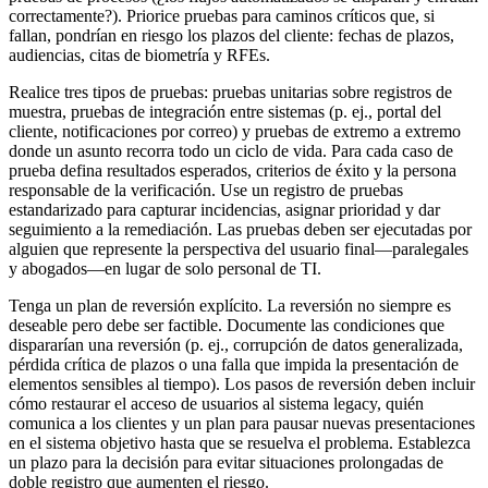
correctamente?). Priorice pruebas para caminos críticos que, si
fallan, pondrían en riesgo los plazos del cliente: fechas de plazos,
audiencias, citas de biometría y RFEs.
Realice tres tipos de pruebas: pruebas unitarias sobre registros de
muestra, pruebas de integración entre sistemas (p. ej., portal del
cliente, notificaciones por correo) y pruebas de extremo a extremo
donde un asunto recorra todo un ciclo de vida. Para cada caso de
prueba defina resultados esperados, criterios de éxito y la persona
responsable de la verificación. Use un registro de pruebas
estandarizado para capturar incidencias, asignar prioridad y dar
seguimiento a la remediación. Las pruebas deben ser ejecutadas por
alguien que represente la perspectiva del usuario final—paralegales
y abogados—en lugar de solo personal de TI.
Tenga un plan de reversión explícito. La reversión no siempre es
deseable pero debe ser factible. Documente las condiciones que
dispararían una reversión (p. ej., corrupción de datos generalizada,
pérdida crítica de plazos o una falla que impida la presentación de
elementos sensibles al tiempo). Los pasos de reversión deben incluir
cómo restaurar el acceso de usuarios al sistema legacy, quién
comunica a los clientes y un plan para pausar nuevas presentaciones
en el sistema objetivo hasta que se resuelva el problema. Establezca
un plazo para la decisión para evitar situaciones prolongadas de
doble registro que aumenten el riesgo.