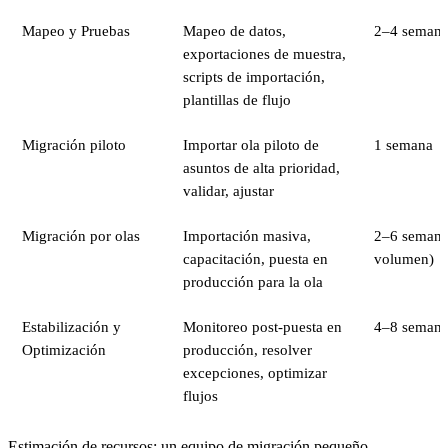
Mapeo y Pruebas
Mapeo de datos,
2–4 semana
exportaciones de muestra,
scripts de importación,
plantillas de flujo
Migración piloto
Importar ola piloto de
1 semana
asuntos de alta prioridad,
validar, ajustar
Migración por olas
Importación masiva,
2–6 semana
capacitación, puesta en
volumen)
producción para la ola
Estabilización y
Monitoreo post-puesta en
4–8 semana
Optimización
producción, resolver
excepciones, optimizar
flujos
Estimación de recursos: un equipo de migración pequeño