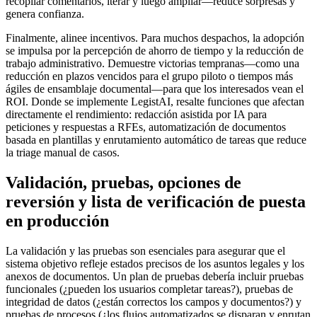
recopilar comentarios, iterar y luego ampliar—reduce sorpresas y
genera confianza.
Finalmente, alinee incentivos. Para muchos despachos, la adopción
se impulsa por la percepción de ahorro de tiempo y la reducción de
trabajo administrativo. Demuestre victorias tempranas—como una
reducción en plazos vencidos para el grupo piloto o tiempos más
ágiles de ensamblaje documental—para que los interesados vean el
ROI. Donde se implemente LegistAI, resalte funciones que afectan
directamente el rendimiento: redacción asistida por IA para
peticiones y respuestas a RFEs, automatización de documentos
basada en plantillas y enrutamiento automático de tareas que reduce
la triage manual de casos.
Validación, pruebas, opciones de
reversión y lista de verificación de puesta
en producción
La validación y las pruebas son esenciales para asegurar que el
sistema objetivo refleje estados precisos de los asuntos legales y los
anexos de documentos. Un plan de pruebas debería incluir pruebas
funcionales (¿pueden los usuarios completar tareas?), pruebas de
integridad de datos (¿están correctos los campos y documentos?) y
pruebas de procesos (¿los flujos automatizados se disparan y enrutan