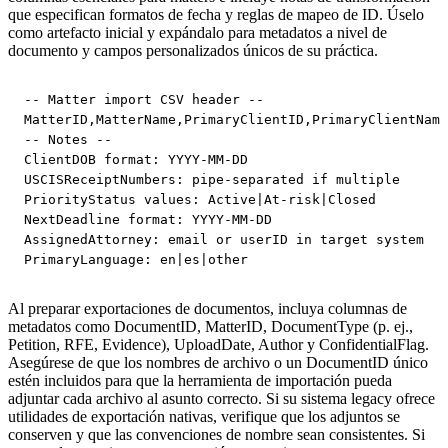
que especifican formatos de fecha y reglas de mapeo de ID. Úselo
como artefacto inicial y expándalo para metadatos a nivel de
documento y campos personalizados únicos de su práctica.
-- Matter import CSV header --

MatterID,MatterName,PrimaryClientID,PrimaryClientName
-- Notes --

ClientDOB format: YYYY-MM-DD

USCISReceiptNumbers: pipe-separated if multiple

PriorityStatus values: Active|At-risk|Closed

NextDeadline format: YYYY-MM-DD

AssignedAttorney: email or userID in target system

PrimaryLanguage: en|es|other
Al preparar exportaciones de documentos, incluya columnas de
metadatos como DocumentID, MatterID, DocumentType (p. ej.,
Petition, RFE, Evidence), UploadDate, Author y ConfidentialFlag.
Asegúrese de que los nombres de archivo o un DocumentID único
estén incluidos para que la herramienta de importación pueda
adjuntar cada archivo al asunto correcto. Si su sistema legacy ofrece
utilidades de exportación nativas, verifique que los adjuntos se
conserven y que las convenciones de nombre sean consistentes. Si