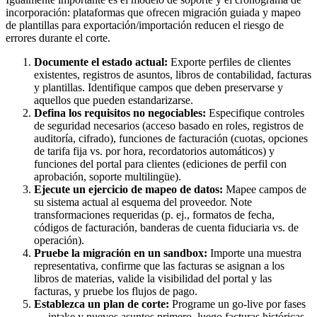
incorporación: plataformas que ofrecen migración guiada y mapeo
de plantillas para exportación/importación reducen el riesgo de
errores durante el corte.
Documente el estado actual:
Exporte perfiles de clientes
existentes, registros de asuntos, libros de contabilidad, facturas
y plantillas. Identifique campos que deben preservarse y
aquellos que pueden estandarizarse.
Defina los requisitos no negociables:
Especifique controles
de seguridad necesarios (acceso basado en roles, registros de
auditoría, cifrado), funciones de facturación (cuotas, opciones
de tarifa fija vs. por hora, recordatorios automáticos) y
funciones del portal para clientes (ediciones de perfil con
aprobación, soporte multilingüe).
Ejecute un ejercicio de mapeo de datos:
Mapee campos de
su sistema actual al esquema del proveedor. Note
transformaciones requeridas (p. ej., formatos de fecha,
códigos de facturación, banderas de cuenta fiduciaria vs. de
operación).
Pruebe la migración en un sandbox:
Importe una muestra
representativa, confirme que las facturas se asignan a los
libros de materias, valide la visibilidad del portal y las
facturas, y pruebe los flujos de pago.
Establezca un plan de corte:
Programe un go-live por fases
— intake y nuevos asuntos primero, luego facturas históricas