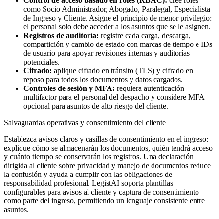
Control de acceso basado en roles (RBAC):
cree roles
como Socio Administrador, Abogado, Paralegal, Especialista
de Ingreso y Cliente. Asigne el principio de menor privilegio:
el personal solo debe acceder a los asuntos que se le asignen.
Registros de auditoría:
registre cada carga, descarga,
compartición y cambio de estado con marcas de tiempo e IDs
de usuario para apoyar revisiones internas y auditorías
potenciales.
Cifrado:
aplique cifrado en tránsito (TLS) y cifrado en
reposo para todos los documentos y datos cargados.
Controles de sesión y MFA:
requiera autenticación
multifactor para el personal del despacho y considere MFA
opcional para asuntos de alto riesgo del cliente.
Salvaguardas operativas y consentimiento del cliente
Establezca avisos claros y casillas de consentimiento en el ingreso:
explique cómo se almacenarán los documentos, quién tendrá acceso
y cuánto tiempo se conservarán los registros. Una declaración
dirigida al cliente sobre privacidad y manejo de documentos reduce
la confusión y ayuda a cumplir con las obligaciones de
responsabilidad profesional. LegistAI soporta plantillas
configurables para avisos al cliente y captura de consentimiento
como parte del ingreso, permitiendo un lenguaje consistente entre
asuntos.