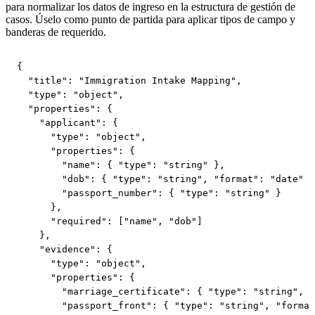
para normalizar los datos de ingreso en la estructura de gestión de
casos. Úselo como punto de partida para aplicar tipos de campo y
banderas de requerido.
{

  "title": "Immigration Intake Mapping",

  "type": "object",

  "properties": {

    "applicant": {

      "type": "object",

      "properties": {

        "name": { "type": "string" },

        "dob": { "type": "string", "format": "date" }
        "passport_number": { "type": "string" }

      },

      "required": ["name", "dob"]

    },

    "evidence": {

      "type": "object",

      "properties": {

        "marriage_certificate": { "type": "string", "
        "passport_front": { "type": "string", "format