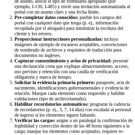
de asunto, asocie el tipo de formulario apropiado (por
ejemplo, I-130, I-485) y envíe una invitación automatizada al
portal con un asunto claro y una fecha límite.
Pre-completar datos conocidos:
pueble los campos del
portal con cualquier dato que tenga (p. ej., información
recopilada por el abogado) para minimizar la escritura del
cliente y los errores.
Proporcionar instrucciones personalizadas:
incluya
imágenes de ejemplo de escaneos aceptables, convenciones
de nombrado de archivos y requisitos de traducción para
documentos no ingleses.
Capturar consentimiento y aviso de privacidad:
presente
una declaración corta que explique almacenamiento, acceso,
uso previsto y retención con una casilla de verificación
obligatoria y marca de tiempo.
Solicitar la evidencia primaria primero:
pasaporte, acta de
nacimiento, identificaciones gubernamentales y evidencia de
relación. Marque cada elemento como requerido y habilite
validaciones (tipo de archivo/tamaño).
Habilitar recordatorios automáticos:
programe la cadencia
de recordatorios (p. ej., 3, 7, 14 días) con escalada al personal
de ingreso si los elementos siguen faltando.
Verificar las cargas:
asigne a un paralegal la confirmación de
legibilidad y corrección dentro de las 48 horas siguientes a la
carga; marque los elementos como aceptados, requiere re-