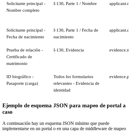
Solicitante principal -
I-130, Parte 1 / Nombre
applicant.n
Nombre completo
Solicitante principal -
I-130, Parte 1 / Fecha de
applicant.d
Fecha de nacimiento
nacimiento
Prueba de relación -
I-130, Evidencia
evidence.ma
Certificado de
matrimonio
ID biográfico -
Todos los formularios
evidence.pa
Pasaporte (carga)
relevantes - Evidencia de
identidad
Ejemplo de esquema JSON para mapeo de portal a
caso
A continuación hay un esquema JSON mínimo que puede
implementarse en un portal o en una capa de middleware de mapeo