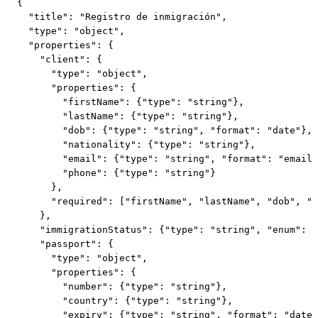
{

  "title": "Registro de inmigración",

  "type": "object",

  "properties": {

    "client": {

      "type": "object",

      "properties": {

        "firstName": {"type": "string"},

        "lastName": {"type": "string"},

        "dob": {"type": "string", "format": "date"},

        "nationality": {"type": "string"},

        "email": {"type": "string", "format": "email"
        "phone": {"type": "string"}

      },

      "required": ["firstName", "lastName", "dob", "e
    },

    "immigrationStatus": {"type": "string", "enum": [
    "passport": {

      "type": "object",

      "properties": {

        "number": {"type": "string"},

        "country": {"type": "string"},

        "expiry": {"type": "string", "format": "date"