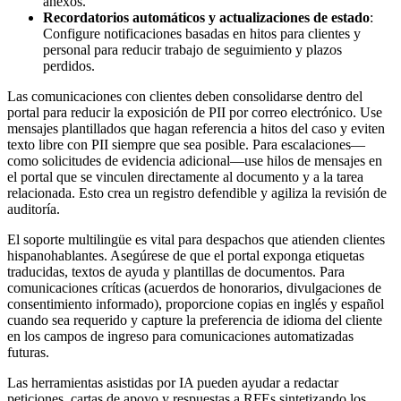
anexos.
Recordatorios automáticos y actualizaciones de estado
:
Configure notificaciones basadas en hitos para clientes y
personal para reducir trabajo de seguimiento y plazos
perdidos.
Las comunicaciones con clientes deben consolidarse dentro del
portal para reducir la exposición de PII por correo electrónico. Use
mensajes plantillados que hagan referencia a hitos del caso y eviten
texto libre con PII siempre que sea posible. Para escalaciones—
como solicitudes de evidencia adicional—use hilos de mensajes en
el portal que se vinculen directamente al documento y a la tarea
relacionada. Esto crea un registro defendible y agiliza la revisión de
auditoría.
El soporte multilingüe es vital para despachos que atienden clientes
hispanohablantes. Asegúrese de que el portal exponga etiquetas
traducidas, textos de ayuda y plantillas de documentos. Para
comunicaciones críticas (acuerdos de honorarios, divulgaciones de
consentimiento informado), proporcione copias en inglés y español
cuando sea requerido y capture la preferencia de idioma del cliente
en los campos de ingreso para comunicaciones automatizadas
futuras.
Las herramientas asistidas por IA pueden ayudar a redactar
peticiones, cartas de apoyo y respuestas a RFEs sintetizando los