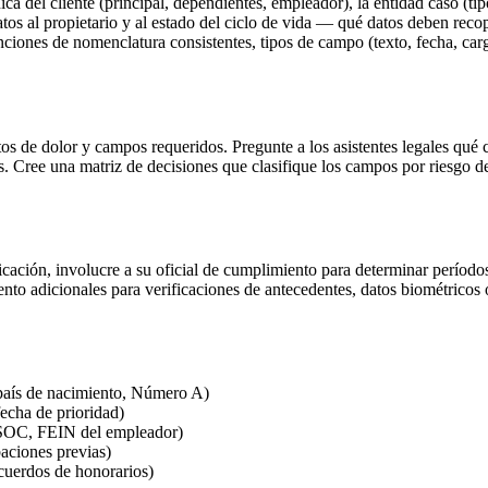
ica del cliente (principal, dependientes, empleador), la entidad caso (t
os al propietario y al estado del ciclo de vida — qué datos deben recopi
iones de nomenclatura consistentes, tipos de campo (texto, fecha, carga
ntos de dolor y campos requeridos. Pregunte a los asistentes legales qu
. Cree una matriz de decisiones que clasifique los campos por riesgo d
cación, involucre a su oficial de cumplimiento para determinar períodos 
ento adicionales para verificaciones de antecedentes, datos biométricos
 país de nacimiento, Número A)
fecha de prioridad)
go SOC, FEIN del empleador)
baciones previas)
cuerdos de honorarios)