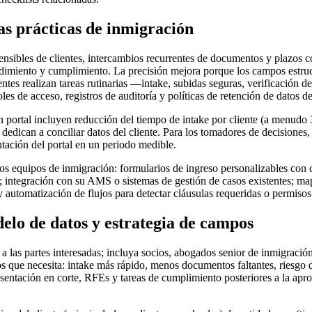
as prácticas de inmigración
nsibles de clientes, intercambios recurrentes de documentos y plazos co
rendimiento y cumplimiento. La precisión mejora porque los campos estr
ntes realizan tareas rutinarias —intake, subidas seguras, verificación 
s de acceso, registros de auditoría y políticas de retención de datos de
un portal incluyen reducción del tiempo de intake por cliente (a menud
edican a conciliar datos del cliente. Para los tomadores de decisiones,
ntación del portal en un periodo medible.
 los equipos de inmigración: formularios de ingreso personalizables con
o; integración con su AMS o sistemas de gestión de casos existentes; map
 y automatización de flujos para detectar cláusulas requeridas o permisos 
delo de datos y estrategia de campos
las partes interesadas; incluya socios, abogados senior de inmigración, 
s que necesita: intake más rápido, menos documentos faltantes, riesgo 
resentación en corte, RFEs y tareas de cumplimiento posteriores a la ap