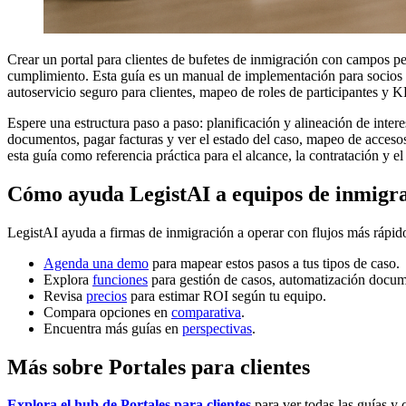
Crear un portal para clientes de bufetes de inmigración con campos per
cumplimiento. Esta guía es un manual de implementación para socios ge
autoservicio seguro para clientes, mapeo de roles de participantes y K
Espere una estructura paso a paso: planificación y alineación de inte
documentos, pagar facturas y ver el estado del caso, mapeo de accesos
esta guía como referencia práctica para el alcance, la contratación y 
Cómo ayuda LegistAI a equipos de inmigr
LegistAI ayuda a firmas de inmigración a operar con flujos más rápid
Agenda una demo
para mapear estos pasos a tus tipos de caso.
Explora
funciones
para gestión de casos, automatización docum
Revisa
precios
para estimar ROI según tu equipo.
Compara opciones en
comparativa
.
Encuentra más guías en
perspectivas
.
Más sobre Portales para clientes
Explora el hub de Portales para clientes
para ver todas las guías y 