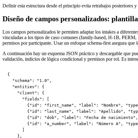
Definir esta estructura desde el principio evita retrabajos posteriores
Diseño de campos personalizados: plantill
Los campos personalizados le permiten adaptar los intakes a diferent
vinculadas a los tipos de caso comunes (family-based, H-1B, PERM, L-1,
permisos por participante. Usar un enfoque schema-first asegura que l
A continuación hay un esquema JSON práctico y descargable que puede 
validación, indicios de lógica condicional y permisos por rol. Es int
{

  "schema": "1.0",

  "entities": {

    "client": {

      "fields": [

        {"id": "first_name", "label": "Nombre", "type
        {"id": "last_name", "label": "Apellido", "typ
        {"id": "dob", "label": "Fecha de nacimiento",
        {"id": "a_number", "label": "Número A", "type
      ]

    },
