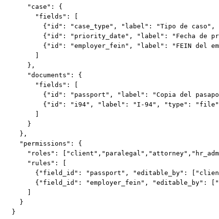
    "case": {

      "fields": [

        {"id": "case_type", "label": "Tipo de caso", 
        {"id": "priority_date", "label": "Fecha de pr
        {"id": "employer_fein", "label": "FEIN del em
      ]

    },

    "documents": {

      "fields": [

        {"id": "passport", "label": "Copia del pasapo
        {"id": "i94", "label": "I-94", "type": "file"
      ]

    }

  },

  "permissions": {

    "roles": ["client","paralegal","attorney","hr_adm
    "rules": [

      {"field_id": "passport", "editable_by": ["clien
      {"field_id": "employer_fein", "editable_by": ["
    ]

  }

}