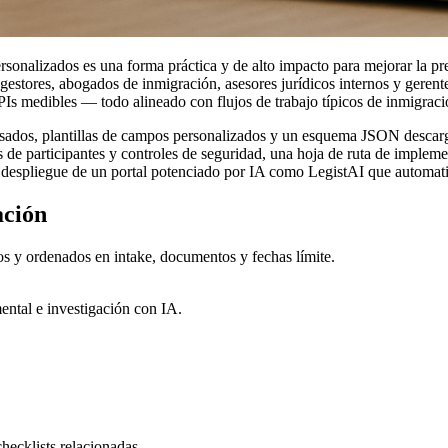
sonalizados es una forma práctica y de alto impacto para mejorar la prec
stores, abogados de inmigración, asesores jurídicos internos y gerentes
PIs medibles — todo alineado con flujos de trabajo típicos de inmigraci
resados, plantillas de campos personalizados y un esquema JSON descarga
 de participantes y controles de seguridad, una hoja de ruta de impleme
el despliegue de un portal potenciado por IA como LegistAI que automatiz
ación
os y ordenados en intake, documentos y fechas límite.
ental e investigación con IA.
checklists relacionadas.