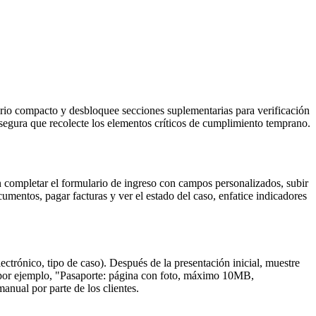
orio compacto y desbloquee secciones suplementarias para verificación
s asegura que recolecte los elementos críticos de cumplimiento temprano.
an completar el formulario de ingreso con campos personalizados, subir
cumentos, pagar facturas y ver el estado del caso, enfatice indicadores
ctrónico, tipo de caso). Después de la presentación inicial, muestre
 (por ejemplo, "Pasaporte: página con foto, máximo 10MB,
nual por parte de los clientes.