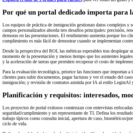
Por qué un portal dedicado importa para l
Los equipos de práctica de inmigración gestionan datos complejos y se
campos personalizados aborda tres desafíos principales: precisión, 
demoras en las presentaciones. El rendimiento aumenta porque los clie
cumplimiento es más fácil de demostrar cuando se implementan controle
Desde la perspectiva del ROI, las métricas esperables tras desplegar 
momento de la presentación y menos tiempo que los asistentes legales d
y la aceleración de tareas que permiten recuperar el costo de impleme
Para la evaluación tecnológica, priorice las funciones que importan a
clientes para subir documentos, pagar facturas y ver el estado del cas
inmigración; y revisión de contratos asistida por IA al estilo LegistAI
Planificación y requisitos: interesados, mo
Los proyectos de portal exitosos comienzan con entrevistas enfocadas a 
seguridad/cumplimiento y un representante de TI. Defina los resultado
trabajo típicos como consulta inicial, apertura de caso, biométricos/p
ciclo de vida.