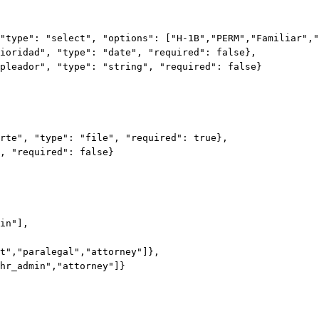
"type": "select", "options": ["H-1B","PERM","Familiar","
ioridad", "type": "date", "required": false},

pleador", "type": "string", "required": false}

rte", "type": "file", "required": true},

, "required": false}

in"],

t","paralegal","attorney"]},

hr_admin","attorney"]}
