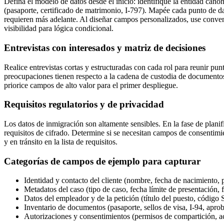
Defina el modelo de datos desde el inicio: identifique la entidad canón
(pasaporte, certificado de matrimonio, I-797). Mapée cada punto de dat
requieren más adelante. Al diseñar campos personalizados, use convenc
visibilidad para lógica condicional.
Entrevistas con interesados y matriz de decisiones
Realice entrevistas cortas y estructuradas con cada rol para reunir pu
preocupaciones tienen respecto a la cadena de custodia de documentos
priorice campos de alto valor para el primer despliegue.
Requisitos regulatorios y de privacidad
Los datos de inmigración son altamente sensibles. En la fase de planifi
requisitos de cifrado. Determine si se necesitan campos de consentimi
y en tránsito en la lista de requisitos.
Categorías de campos de ejemplo para capturar
Identidad y contacto del cliente (nombre, fecha de nacimiento,
Metadatos del caso (tipo de caso, fecha límite de presentación, 
Datos del empleador y de la petición (título del puesto, códi
Inventario de documentos (pasaporte, sellos de visa, I-94, apro
Autorizaciones y consentimientos (permisos de compartición, a