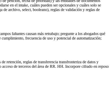
ipo de petición, fecha de prioridad) y las entidades de documentos
larse en el intake, cuáles pueden ser opcionales y cuáles solo se
 de archivo, select, booleano), reglas de validación y reglas de
é campos faltantes causan más retrabajo; pregunte a los abogados qué
e cumplimiento, frecuencia de uso y potencial de automatización;
de retención, reglas de transferencia transfronteriza de datos y
 o acceso de terceros del área de RR. HH. Incorpore cifrado en reposo