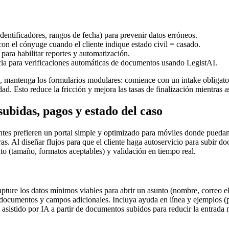
identificadores, rangos de fecha) para prevenir datos erróneos.
on el cónyuge cuando el cliente indique estado civil = casado.
para habilitar reportes y automatización.
cia para verificaciones automáticas de documentos usando LegistAI.
n, mantenga los formularios modulares: comience con un intake obligat
idad. Esto reduce la fricción y mejora las tasas de finalización mientra
subidas, pagos y estado del caso
lientes prefieren un portal simple y optimizado para móviles donde pued
as. Al diseñar flujos para que el cliente haga autoservicio para subir do
to (tamaño, formatos aceptables) y validación en tiempo real.
ure los datos mínimos viables para abrir un asunto (nombre, correo ele
re documentos y campos adicionales. Incluya ayuda en línea y ejemplos
istido por IA a partir de documentos subidos para reducir la entrada ma