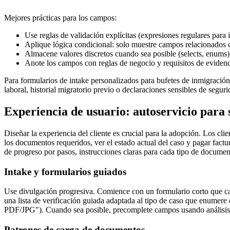
Mejores prácticas para los campos:
Use reglas de validación explícitas (expresiones regulares para 
Aplique lógica condicional: solo muestre campos relacionados c
Almacene valores discretos cuando sea posible (selects, enums) 
Anote los campos con reglas de negocio y requisitos de eviden
Para formularios de intake personalizados para bufetes de inmigració
laboral, historial migratorio previo o declaraciones sensibles de segur
Experiencia de usuario: autoservicio para 
Diseñar la experiencia del cliente es crucial para la adopción. Los c
los documentos requeridos, ver el estado actual del caso y pagar factur
de progreso por pasos, instrucciones claras para cada tipo de documen
Intake y formularios guiados
Use divulgación progresiva. Comience con un formulario corto que capt
una lista de verificación guiada adaptada al tipo de caso que enume
PDF/JPG"). Cuando sea posible, precomplete campos usando análisis as
Patrones de carga de documentos