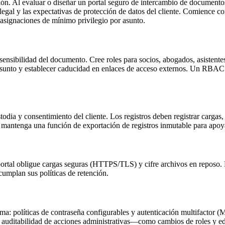
ión. Al evaluar o diseñar un portal seguro de intercambio de documentos 
a legal y las expectativas de protección de datos del cliente. Comience 
 asignaciones de mínimo privilegio por asunto.
nsibilidad del documento. Cree roles para socios, abogados, asistentes 
el asunto y establecer caducidad en enlaces de acceso externos. Un RBAC
stodia y consentimiento del cliente. Los registros deben registrar carg
mantenga una función de exportación de registros inmutable para apoyar 
l portal obligue cargas seguras (HTTPS/TLS) y cifre archivos en reposo.
umplan sus políticas de retención.
rma: políticas de contraseña configurables y autenticación multifactor (
 auditabilidad de acciones administrativas—como cambios de roles y edi