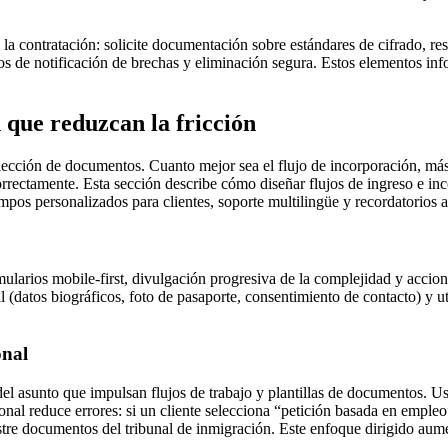
e la contratación: solicite documentación sobre estándares de cifrado, 
os de notificación de brechas y eliminación segura. Estos elementos inf
n que reduzcan la fricción
colección de documentos. Cuanto mejor sea el flujo de incorporación, m
rectamente. Esta sección describe cómo diseñar flujos de ingreso e inco
mpos personalizados para clientes, soporte multilingüe y recordatorios 
mularios mobile-first, divulgación progresiva de la complejidad y accion
l (datos biográficos, foto de pasaporte, consentimiento de contacto) y ut
onal
l asunto que impulsan flujos de trabajo y plantillas de documentos. Us
ional reduce errores: si un cliente selecciona “petición basada en empl
stre documentos del tribunal de inmigración. Este enfoque dirigido aume