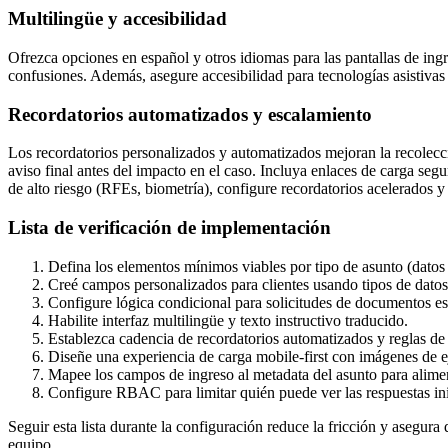
Multilingüe y accesibilidad
Ofrezca opciones en español y otros idiomas para las pantallas de ing
confusiones. Además, asegure accesibilidad para tecnologías asistivas 
Recordatorios automatizados y escalamiento
Los recordatorios personalizados y automatizados mejoran la recolecció
aviso final antes del impacto en el caso. Incluya enlaces de carga seg
de alto riesgo (RFEs, biometría), configure recordatorios acelerados 
Lista de verificación de implementación
Defina los elementos mínimos viables por tipo de asunto (datos 
Creé campos personalizados para clientes usando tipos de datos e
Configure lógica condicional para solicitudes de documentos es
Habilite interfaz multilingüe y texto instructivo traducido.
Establezca cadencia de recordatorios automatizados y reglas de
Diseñe una experiencia de carga mobile-first con imágenes de e
Mapee los campos de ingreso al metadata del asunto para alimen
Configure RBAC para limitar quién puede ver las respuestas ini
Seguir esta lista durante la configuración reduce la fricción y asegur
equipo.