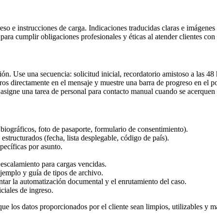
reso e instrucciones de carga. Indicaciones traducidas claras e imágene
para cumplir obligaciones profesionales y éticas al atender clientes con
n. Use una secuencia: solicitud inicial, recordatorio amistoso a las 48 
uros directamente en el mensaje y muestre una barra de progreso en el po
y asigne una tarea de personal para contacto manual cuando se acerquen 
biográficos, foto de pasaporte, formulario de consentimiento).
structurados (fecha, lista desplegable, código de país).
pecíficas por asunto.
 escalamiento para cargas vencidas.
jemplo y guía de tipos de archivo.
tar la automatización documental y el enrutamiento del caso.
ciales de ingreso.
a que los datos proporcionados por el cliente sean limpios, utilizables 