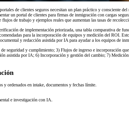
ortales de clientes seguros necesitan un plan práctico y consciente del 
entar un portal de clientes para firmas de inmigración con cargas segur
 flujos de trabajo y ejemplos reales que aumentan las tasas de recolec
 verificación de implementación priorizada, una tabla comparativa de f
comendadas para la incorporación de equipos y medición del ROI. Esto 
documental y redacción asistida por IA para ayudar a los equipos de inm
s de seguridad y cumplimiento; 3) Flujos de ingreso e incorporación que 
 asistida por IA; 6) Incorporación y gestión del cambio; 7) Medición d
ación
os y ordenados en intake, documentos y fechas límite.
ental e investigación con IA.