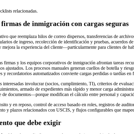
cklists relacionadas.
a firmas de inmigración con cargas seguras
erativo que reemplaza hilos de correo dispersos, transferencias de arch
ularios de ingreso, recolección de identificación y pruebas, acuerdos de
 y mejora la experiencia del cliente—particularmente para clientes de ha
as firmas y los equipos corporativos de inmigración afrontan tareas recu
s ajustados. Los procesos manuales generan cuellos de botella y riesg
es y recordatorios automatizados convierte cargas perdidas o tardías en 
es interesadas involucrar (socios, cumplimiento, TI), criterios de evalua
uimientos, armado de expedientes más rápido y menor carga administrat
te de documentos—porque modifican el cálculo entre personal y capacid
nsito y en reposo, control de acceso basado en roles, registros de audit
ento y plazos relacionados con USCIS, y flujos configurables que mapeen 
ento que debe exigir