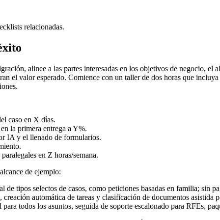
ecklists relacionadas.
éxito
ración, alinee a las partes interesadas en los objetivos de negocio, el a
an el valor esperado. Comience con un taller de dos horas que incluya so
iones.
el caso en X días.
en la primera entrega a Y%.
or IA y el llenado de formularios.
miento.
 paralegales en Z horas/semana.
 alcance de ejemplo:
cial de tipos selectos de casos, como peticiones basadas en familia; sin 
 creación automática de tareas y clasificación de documentos asistida p
l para todos los asuntos, seguida de soporte escalonado para RFEs, paq