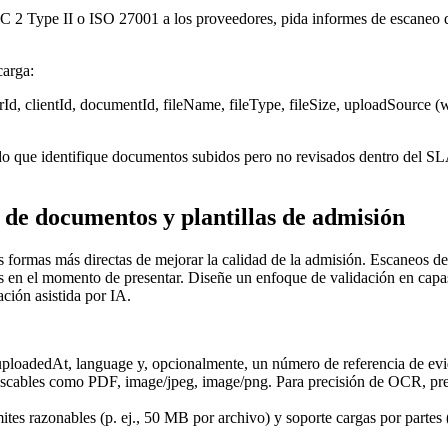
C 2 Type II o ISO 27001 a los proveedores, pida informes de escaneo de
carga:
erId, clientId, documentId, fileName, fileType, fileSize, uploadSource (
 que identifique documentos subidos pero no revisados dentro del SLA ob
n de documentos y plantillas de admisión
s formas más directas de mejorar la calidad de la admisión. Escaneos d
n el momento de presentar. Diseñe un enfoque de validación en capas: 
ción asistida por IA.
 uploadedAt, language y, opcionalmente, un número de referencia de evi
uscables como PDF, image/jpeg, image/png. Para precisión de OCR, pre
ímites razonables (p. ej., 50 MB por archivo) y soporte cargas por part