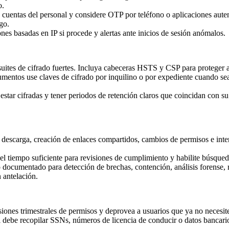
o.
cuentas del personal y considere OTP por teléfono o aplicaciones autent
go.
nes basadas en IP si procede y alertas ante inicios de sesión anómalos.
suites de cifrado fuertes. Incluya cabeceras HSTS y CSP para proteger
entos use claves de cifrado por inquilino o por expediente cuando sea
star cifradas y tener periodos de retención claros que coincidan con su 
 descarga, creación de enlaces compartidos, cambios de permisos e inten
 el tiempo suficiente para revisiones de cumplimiento y habilite búsqued
documentado para detección de brechas, contención, análisis forense, re
n antelación.
isiones trimestrales de permisos y deprovea a usuarios que ya no necesit
Si debe recopilar SSNs, números de licencia de conducir o datos banc