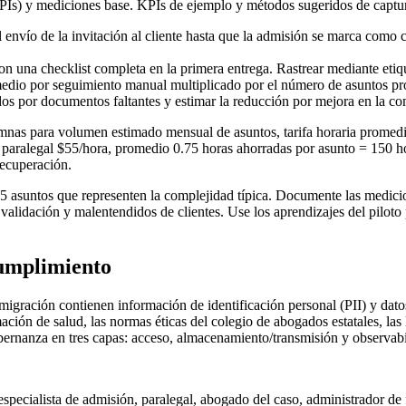
Is) y mediciones base. KPIs de ejemplo y métodos sugeridos de captur
 envío de la invitación al cliente hasta que la admisión se marca como
n una checklist completa en la primera entrega. Rastrear mediante etiqu
medio por seguimiento manual multiplicado por el número de asuntos pro
os por documentos faltantes y estimar la reducción por mejora en la co
nas para volumen estimado mensual de asuntos, tarifa horaria promedi
de paralegal $55/hora, promedio 0.75 horas ahorradas por asunto = 150 
recuperación.
asuntos que representen la complejidad típica. Documente las medicione
 validación y malentendidos de clientes. Use los aprendizajes del piloto
cumplimiento
gración contienen información de identificación personal (PII) y datos
ión de salud, las normas éticas del colegio de abogados estatales, las 
ernanza en tres capas: acceso, almacenamiento/transmisión y observabi
pecialista de admisión, paralegal, abogado del caso, administrador de f