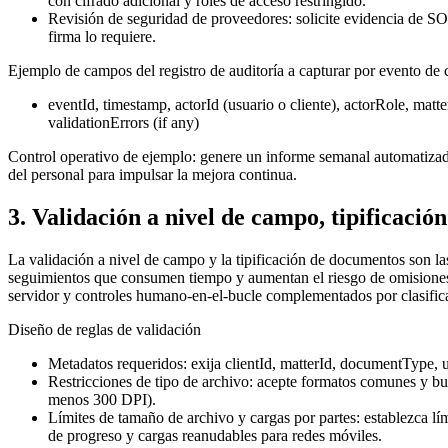
con cifrado adicional y roles de acceso restringido.
Revisión de seguridad de proveedores: solicite evidencia de SO
firma lo requiere.
Ejemplo de campos del registro de auditoría a capturar por evento de 
eventId, timestamp, actorId (usuario o cliente), actorRole, matt
validationErrors (if any)
Control operativo de ejemplo: genere un informe semanal automatizado
del personal para impulsar la mejora continua.
3. Validación a nivel de campo, tipificació
La validación a nivel de campo y la tipificación de documentos son la
seguimientos que consumen tiempo y aumentan el riesgo de omisiones e
servidor y controles humano-en-el-bucle complementados por clasifica
Diseño de reglas de validación
Metadatos requeridos: exija clientId, matterId, documentType,
Restricciones de tipo de archivo: acepte formatos comunes y b
menos 300 DPI).
Límites de tamaño de archivo y cargas por partes: establezca l
de progreso y cargas reanudables para redes móviles.