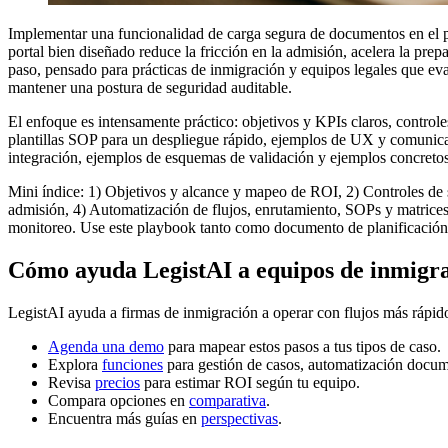
Implementar una funcionalidad de carga segura de documentos en el po
portal bien diseñado reduce la fricción en la admisión, acelera la prep
paso, pensado para prácticas de inmigración y equipos legales que ev
mantener una postura de seguridad auditable.
El enfoque es intensamente práctico: objetivos y KPIs claros, controle
plantillas SOP para un despliegue rápido, ejemplos de UX y comunicaci
integración, ejemplos de esquemas de validación y ejemplos concretos
Mini índice: 1) Objetivos y alcance y mapeo de ROI, 2) Controles de s
admisión, 4) Automatización de flujos, enrutamiento, SOPs y matrices 
monitoreo. Use este playbook tanto como documento de planificación 
Cómo ayuda LegistAI a equipos de inmigr
LegistAI ayuda a firmas de inmigración a operar con flujos más rápid
Agenda una demo
para mapear estos pasos a tus tipos de caso.
Explora
funciones
para gestión de casos, automatización docum
Revisa
precios
para estimar ROI según tu equipo.
Compara opciones en
comparativa
.
Encuentra más guías en
perspectivas
.