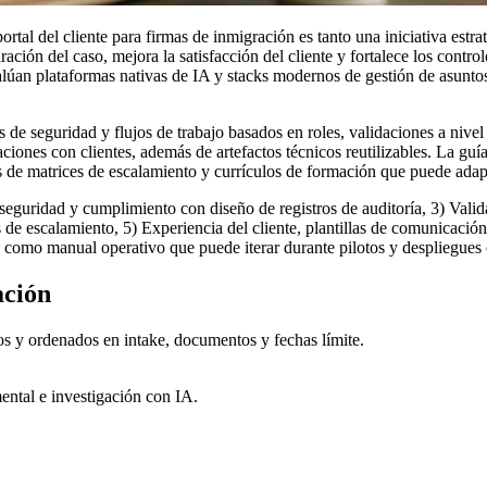
rtal del cliente para firmas de inmigración es tanto una iniciativa es
aración del caso, mejora la satisfacción del cliente y fortalece los cont
alúan plataformas nativas de IA y stacks modernos de gestión de asunto
s de seguridad y flujos de trabajo basados en roles, validaciones a niv
ones con clientes, además de artefactos técnicos reutilizables. La guía
 de matrices de escalamiento y currículos de formación que puede adapt
eguridad y cumplimiento con diseño de registros de auditoría, 3) Valida
de escalamiento, 5) Experiencia del cliente, plantillas de comunicación
como manual operativo que puede iterar durante pilotos y despliegues
ación
os y ordenados en intake, documentos y fechas límite.
ental e investigación con IA.