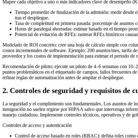
Mapee cada objetivo a uno o más indicadores clave de desempeño (KP
Tiempo promedio de finalización de la admisión: medir desde el
tras el despliegue.
Tasa de completitud en primera pasada: porcentaje de asuntos co
Horas de paralegal ahorradas: estimar basado en el tiempo pro
Potencial de evitación de RFEs: rastrear RFEs históricos causad
Modelado de ROI concreto: cree una hoja de cálculo simple con colum
costos incrementales de software. Ejemplo: 200 asuntos/mes, tarifa 
proveedor y los costos de implementación para estimar el periodo de 
Recomendación de piloto: ejecute un piloto de 4–6 semanas con 10–25 
puntos problemáticos en el etiquetado de campos, fallos frecuentes de
refinar reglas de automatización antes de ampliar el despliegue.
2. Controles de seguridad y requisitos de 
La seguridad y el cumplimiento son fundamentales. Los asuntos de inmi
inmigración no suelen regirse por HIPAA salvo que intervenga informac
manejo cuidadoso. Implemente controles técnicos, operativos y de gob
Controles de acceso y autenticación
Control de acceso basado en roles (RBAC): defina roles como es