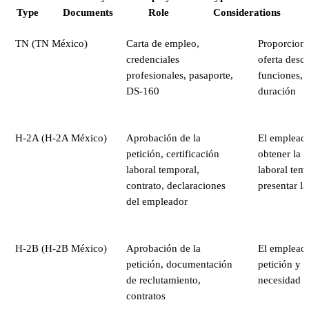
Type
Documents
Role
Considerations
TN (TN México)
Carta de empleo,
Proporciona
credenciales
oferta desc
profesionales, pasaporte,
funciones, s
DS-160
duración
H-2A (H-2A México)
Aprobación de la
El emplead
petición, certificación
obtener la c
laboral temporal,
laboral tem
contrato, declaraciones
presentar la
del empleador
H-2B (H-2B México)
Aprobación de la
El empleado
petición, documentación
petición y 
de reclutamiento,
necesidad t
contratos