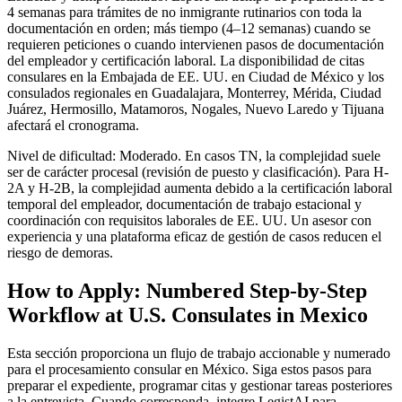
4 semanas para trámites de no inmigrante rutinarios con toda la
documentación en orden; más tiempo (4–12 semanas) cuando se
requieren peticiones o cuando intervienen pasos de documentación
del empleador y certificación laboral. La disponibilidad de citas
consulares en la Embajada de EE. UU. en Ciudad de México y los
consulados regionales en Guadalajara, Monterrey, Mérida, Ciudad
Juárez, Hermosillo, Matamoros, Nogales, Nuevo Laredo y Tijuana
afectará el cronograma.
Nivel de dificultad: Moderado. En casos TN, la complejidad suele
ser de carácter procesal (revisión de puesto y clasificación). Para H-
2A y H-2B, la complejidad aumenta debido a la certificación laboral
temporal del empleador, documentación de trabajo estacional y
coordinación con requisitos laborales de EE. UU. Un asesor con
experiencia y una plataforma eficaz de gestión de casos reducen el
riesgo de demoras.
How to Apply: Numbered Step-by-Step
Workflow at U.S. Consulates in Mexico
Esta sección proporciona un flujo de trabajo accionable y numerado
para el procesamiento consular en México. Siga estos pasos para
preparar el expediente, programar citas y gestionar tareas posteriores
a la entrevista. Cuando corresponda, integre LegistAI para