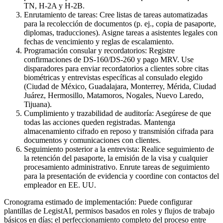
TN, H-2A y H-2B.
Enrutamiento de tareas: Cree listas de tareas automatizadas
para la recolección de documentos (p. ej., copia de pasaporte,
diplomas, traducciones). Asigne tareas a asistentes legales con
fechas de vencimiento y reglas de escalamiento.
Programación consular y recordatorios: Registre
confirmaciones de DS-160/DS-260 y pago MRV. Use
disparadores para enviar recordatorios a clientes sobre citas
biométricas y entrevistas específicas al consulado elegido
(Ciudad de México, Guadalajara, Monterrey, Mérida, Ciudad
Juárez, Hermosillo, Matamoros, Nogales, Nuevo Laredo,
Tijuana).
Cumplimiento y trazabilidad de auditoría: Asegúrese de que
todas las acciones queden registradas. Mantenga
almacenamiento cifrado en reposo y transmisión cifrada para
documentos y comunicaciones con clientes.
Seguimiento posterior a la entrevista: Realice seguimiento de
la retención del pasaporte, la emisión de la visa y cualquier
procesamiento administrativo. Enrute tareas de seguimiento
para la presentación de evidencia y coordine con contactos del
empleador en EE. UU.
Cronograma estimado de implementación: Puede configurar
plantillas de LegistAI, permisos basados en roles y flujos de trabajo
básicos en días; el perfeccionamiento completo del proceso entre