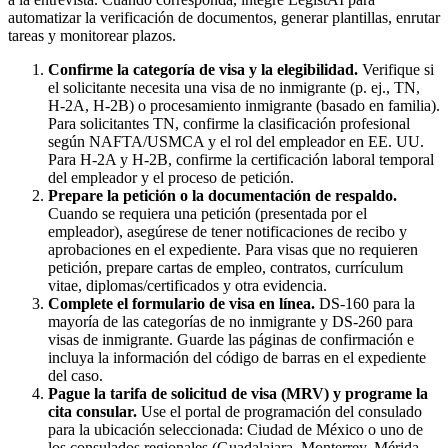
automatizar la verificación de documentos, generar plantillas, enrutar
tareas y monitorear plazos.
Confirme la categoría de visa y la elegibilidad.
Verifique si
el solicitante necesita una visa de no inmigrante (p. ej., TN,
H-2A, H-2B) o procesamiento inmigrante (basado en familia).
Para solicitantes TN, confirme la clasificación profesional
según NAFTA/USMCA y el rol del empleador en EE. UU.
Para H-2A y H-2B, confirme la certificación laboral temporal
del empleador y el proceso de petición.
Prepare la petición o la documentación de respaldo.
Cuando se requiera una petición (presentada por el
empleador), asegúrese de tener notificaciones de recibo y
aprobaciones en el expediente. Para visas que no requieren
petición, prepare cartas de empleo, contratos, currículum
vitae, diplomas/certificados y otra evidencia.
Complete el formulario de visa en línea.
DS-160 para la
mayoría de las categorías de no inmigrante y DS-260 para
visas de inmigrante. Guarde las páginas de confirmación e
incluya la información del código de barras en el expediente
del caso.
Pague la tarifa de solicitud de visa (MRV) y programe la
cita consular.
Use el portal de programación del consulado
para la ubicación seleccionada: Ciudad de México o uno de
los consulados regionales (Guadalajara, Monterrey, Mérida,