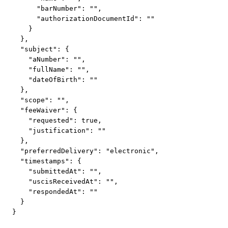
      "barNumber": "",

      "authorizationDocumentId": ""

    }

  },

  "subject": {

    "aNumber": "",

    "fullName": "",

    "dateOfBirth": ""

  },

  "scope": "",

  "feeWaiver": {

    "requested": true,

    "justification": ""

  },

  "preferredDelivery": "electronic",

  "timestamps": {

    "submittedAt": "",

    "uscisReceivedAt": "",

    "respondedAt": ""

  }

}