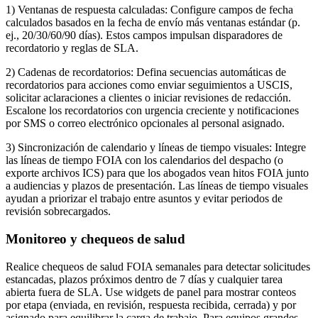
1) Ventanas de respuesta calculadas: Configure campos de fecha
calculados basados en la fecha de envío más ventanas estándar (p.
ej., 20/30/60/90 días). Estos campos impulsan disparadores de
recordatorio y reglas de SLA.
2) Cadenas de recordatorios: Defina secuencias automáticas de
recordatorios para acciones como enviar seguimientos a USCIS,
solicitar aclaraciones a clientes o iniciar revisiones de redacción.
Escalone los recordatorios con urgencia creciente y notificaciones
por SMS o correo electrónico opcionales al personal asignado.
3) Sincronización de calendario y líneas de tiempo visuales: Integre
las líneas de tiempo FOIA con los calendarios del despacho (o
exporte archivos ICS) para que los abogados vean hitos FOIA junto
a audiencias y plazos de presentación. Las líneas de tiempo visuales
ayudan a priorizar el trabajo entre asuntos y evitar periodos de
revisión sobrecargados.
Monitoreo y chequeos de salud
Realice chequeos de salud FOIA semanales para detectar solicitudes
estancadas, plazos próximos dentro de 7 días y cualquier tarea
abierta fuera de SLA. Use widgets de panel para mostrar conteos
por etapa (enviada, en revisión, respuesta recibida, cerrada) y por
asignado para equilibrar la carga de trabajo. Para equipos grandes,