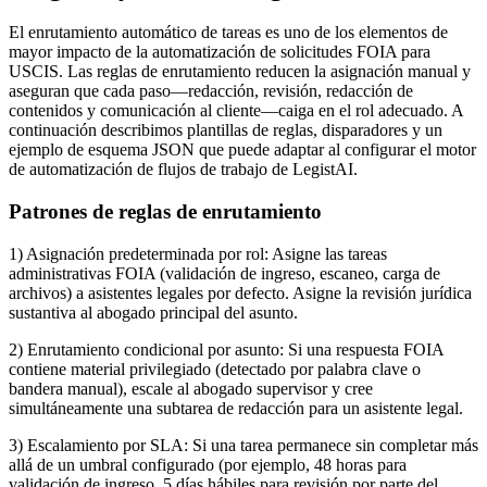
El enrutamiento automático de tareas es uno de los elementos de
mayor impacto de la automatización de solicitudes FOIA para
USCIS. Las reglas de enrutamiento reducen la asignación manual y
aseguran que cada paso—redacción, revisión, redacción de
contenidos y comunicación al cliente—caiga en el rol adecuado. A
continuación describimos plantillas de reglas, disparadores y un
ejemplo de esquema JSON que puede adaptar al configurar el motor
de automatización de flujos de trabajo de LegistAI.
Patrones de reglas de enrutamiento
1) Asignación predeterminada por rol: Asigne las tareas
administrativas FOIA (validación de ingreso, escaneo, carga de
archivos) a asistentes legales por defecto. Asigne la revisión jurídica
sustantiva al abogado principal del asunto.
2) Enrutamiento condicional por asunto: Si una respuesta FOIA
contiene material privilegiado (detectado por palabra clave o
bandera manual), escale al abogado supervisor y cree
simultáneamente una subtarea de redacción para un asistente legal.
3) Escalamiento por SLA: Si una tarea permanece sin completar más
allá de un umbral configurado (por ejemplo, 48 horas para
validación de ingreso, 5 días hábiles para revisión por parte del