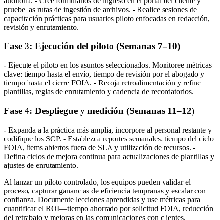
auditoría. - Cree formularios de ingreso en el portal del cliente y
pruebe las rutas de ingestión de archivos. - Realice sesiones de
capacitación prácticas para usuarios piloto enfocadas en redacción,
revisión y enrutamiento.
Fase 3: Ejecución del piloto (Semanas 7–10)
- Ejecute el piloto en los asuntos seleccionados. Monitoree métricas
clave: tiempo hasta el envío, tiempo de revisión por el abogado y
tiempo hasta el cierre FOIA. - Recoja retroalimentación y refine
plantillas, reglas de enrutamiento y cadencia de recordatorios.
Fase 4: Despliegue y medición (Semanas 11–12)
- Expanda a la práctica más amplia, incorpore al personal restante y
codifique los SOP. - Establezca reportes semanales: tiempo del ciclo
FOIA, ítems abiertos fuera de SLA y utilización de recursos. -
Defina ciclos de mejora continua para actualizaciones de plantillas y
ajustes de enrutamiento.
Al lanzar un piloto controlado, los equipos pueden validar el
proceso, capturar ganancias de eficiencia tempranas y escalar con
confianza. Documente lecciones aprendidas y use métricas para
cuantificar el ROI—tiempo ahorrado por solicitud FOIA, reducción
del retrabajo y mejoras en las comunicaciones con clientes.