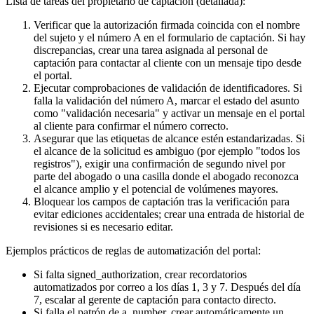
Lista de tareas del propietario de captación (detallada):
Verificar que la autorización firmada coincida con el nombre
del sujeto y el número A en el formulario de captación. Si hay
discrepancias, crear una tarea asignada al personal de
captación para contactar al cliente con un mensaje tipo desde
el portal.
Ejecutar comprobaciones de validación de identificadores. Si
falla la validación del número A, marcar el estado del asunto
como "validación necesaria" y activar un mensaje en el portal
al cliente para confirmar el número correcto.
Asegurar que las etiquetas de alcance estén estandarizadas. Si
el alcance de la solicitud es ambiguo (por ejemplo "todos los
registros"), exigir una confirmación de segundo nivel por
parte del abogado o una casilla donde el abogado reconozca
el alcance amplio y el potencial de volúmenes mayores.
Bloquear los campos de captación tras la verificación para
evitar ediciones accidentales; crear una entrada de historial de
revisiones si es necesario editar.
Ejemplos prácticos de reglas de automatización del portal:
Si falta signed_authorization, crear recordatorios
automatizados por correo a los días 1, 3 y 7. Después del día
7, escalar al gerente de captación para contacto directo.
Si falla el patrón de a_number, crear automáticamente un