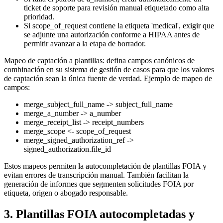
ticket de soporte para revisión manual etiquetado como alta
prioridad.
Si scope_of_request contiene la etiqueta 'medical', exigir que
se adjunte una autorización conforme a HIPAA antes de
permitir avanzar a la etapa de borrador.
Mapeo de captación a plantillas: defina campos canónicos de
combinación en su sistema de gestión de casos para que los valores
de captación sean la única fuente de verdad. Ejemplo de mapeo de
campos:
merge_subject_full_name -> subject_full_name
merge_a_number -> a_number
merge_receipt_list -> receipt_numbers
merge_scope <- scope_of_request
merge_signed_authorization_ref ->
signed_authorization.file_id
Estos mapeos permiten la autocompletación de plantillas FOIA y
evitan errores de transcripción manual. También facilitan la
generación de informes que segmenten solicitudes FOIA por
etiqueta, origen o abogado responsable.
3. Plantillas FOIA autocompletadas y