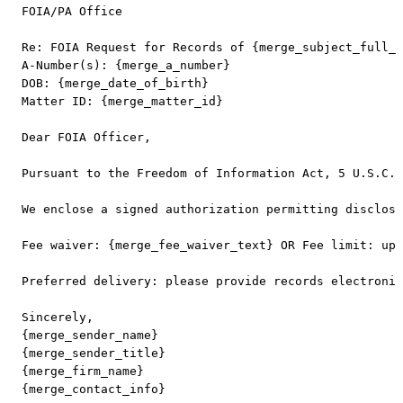
FOIA/PA Office

Re: FOIA Request for Records of {merge_subject_full_n
A-Number(s): {merge_a_number}

DOB: {merge_date_of_birth}

Matter ID: {merge_matter_id}

Dear FOIA Officer,

Pursuant to the Freedom of Information Act, 5 U.S.C. 
We enclose a signed authorization permitting disclosu
Fee waiver: {merge_fee_waiver_text} OR Fee limit: up 
Preferred delivery: please provide records electronic
Sincerely,

{merge_sender_name}

{merge_sender_title}

{merge_firm_name}
