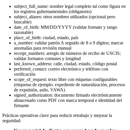
subject_full_name: nombre legal completo tal como figura en
los registros gubernamentales (obligatorio)
subject_aliases: otros nombres utilizados (opcional pero
buscable)
date_of_birth: MM/DD/YYYY (validar formato y rango
razonable)
place_of_birth: ciudad, estado, país
a_number: validar patrón A seguido de 8 o 9 dígitos; marcar
anomalías para revisión manual
receipt_numbers: arreglo de números de recibo de USCIS;
validar formatos comunes y longitud
last_known_address: calle, ciudad, estado, código postal
preferred_contact: correo electrónico y teléfono con
verificación
scope_of_request: texto libre con etiquetas configurables
(etiquetas de ejemplo: expediente de naturalización, procesos
de expulsión, asilo, VAWA)
signed_authorization: documento firmado electrónicamente
almacenado como PDF con marca temporal e identidad del
firmante
Prácticas operativas clave para reducir retrabajo y mejorar la
seguridad: