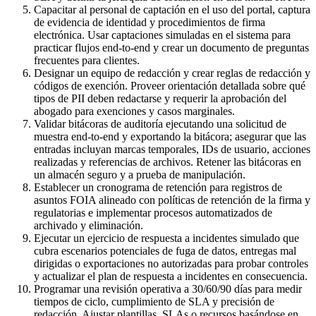
Capacitar al personal de captación en el uso del portal, captura
de evidencia de identidad y procedimientos de firma
electrónica. Usar captaciones simuladas en el sistema para
practicar flujos end-to-end y crear un documento de preguntas
frecuentes para clientes.
Designar un equipo de redacción y crear reglas de redacción y
códigos de exención. Proveer orientación detallada sobre qué
tipos de PII deben redactarse y requerir la aprobación del
abogado para exenciones y casos marginales.
Validar bitácoras de auditoría ejecutando una solicitud de
muestra end-to-end y exportando la bitácora; asegurar que las
entradas incluyan marcas temporales, IDs de usuario, acciones
realizadas y referencias de archivos. Retener las bitácoras en
un almacén seguro y a prueba de manipulación.
Establecer un cronograma de retención para registros de
asuntos FOIA alineado con políticas de retención de la firma y
regulatorias e implementar procesos automatizados de
archivado y eliminación.
Ejecutar un ejercicio de respuesta a incidentes simulado que
cubra escenarios potenciales de fuga de datos, entregas mal
dirigidas o exportaciones no autorizadas para probar controles
y actualizar el plan de respuesta a incidentes en consecuencia.
Programar una revisión operativa a 30/60/90 días para medir
tiempos de ciclo, cumplimiento de SLA y precisión de
redacción. Ajustar plantillas, SLAs o recursos basándose en