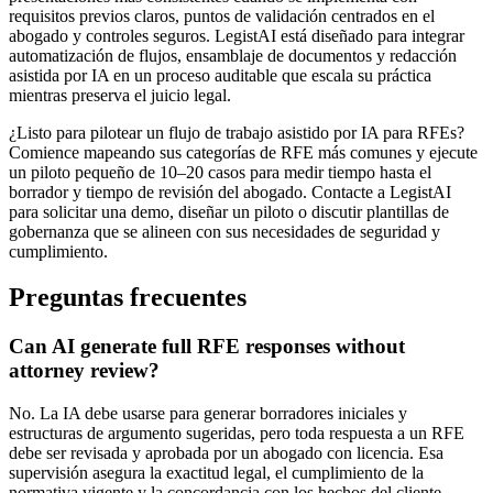
requisitos previos claros, puntos de validación centrados en el
abogado y controles seguros. LegistAI está diseñado para integrar
automatización de flujos, ensamblaje de documentos y redacción
asistida por IA en un proceso auditable que escala su práctica
mientras preserva el juicio legal.
¿Listo para pilotear un flujo de trabajo asistido por IA para RFEs?
Comience mapeando sus categorías de RFE más comunes y ejecute
un piloto pequeño de 10–20 casos para medir tiempo hasta el
borrador y tiempo de revisión del abogado. Contacte a LegistAI
para solicitar una demo, diseñar un piloto o discutir plantillas de
gobernanza que se alineen con sus necesidades de seguridad y
cumplimiento.
Preguntas frecuentes
Can AI generate full RFE responses without
attorney review?
No. La IA debe usarse para generar borradores iniciales y
estructuras de argumento sugeridas, pero toda respuesta a un RFE
debe ser revisada y aprobada por un abogado con licencia. Esa
supervisión asegura la exactitud legal, el cumplimiento de la
normativa vigente y la concordancia con los hechos del cliente.