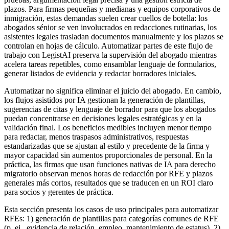
plazos. Para firmas pequeñas y medianas y equipos corporativos de
inmigración, estas demandas suelen crear cuellos de botella: los
abogados sénior se ven involucrados en redacciones rutinarias, los
asistentes legales trasladan documentos manualmente y los plazos se
controlan en hojas de cálculo. Automatizar partes de este flujo de
trabajo con LegistAI preserva la supervisión del abogado mientras
acelera tareas repetibles, como ensamblar lenguaje de formularios,
generar listados de evidencia y redactar borradores iniciales.
Automatizar no significa eliminar el juicio del abogado. En cambio,
los flujos asistidos por IA gestionan la generación de plantillas,
sugerencias de citas y lenguaje de borrador para que los abogados
puedan concentrarse en decisiones legales estratégicas y en la
validación final. Los beneficios medibles incluyen menor tiempo
para redactar, menos traspasos administrativos, respuestas
estandarizadas que se ajustan al estilo y precedente de la firma y
mayor capacidad sin aumentos proporcionales de personal. En la
práctica, las firmas que usan funciones nativas de IA para derecho
migratorio observan menos horas de redacción por RFE y plazos
generales más cortos, resultados que se traducen en un ROI claro
para socios y gerentes de práctica.
Esta sección presenta los casos de uso principales para automatizar
RFEs: 1) generación de plantillas para categorías comunes de RFE
(p. ej., evidencia de relación, empleo, mantenimiento de estatus), 2)