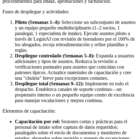
procedimientos para intake, aprobaciones y facturación.
Fases de despliegue y actividades:
Piloto (Semanas 1–4):
Seleccione un subconjunto de asuntos
y un equipo pequeño multidisciplinario (1–2 socios, 1
paralegal, 1 especialista de intake). Ejecute asuntos piloto a
través de LegistAI con revisión de borradores por el 100% de
los abogados, recoja retroalimentación y refine plantillas y
reglas.
Despliegue controlado (Semanas 5–8):
Expanda a usuarios
adicionales y tipos de asuntos. Reduzca la revisión a
verificaciones puntuales para asuntos que coincidan con
patrones típicos. Actualice materiales de capacitación y cree
una "chuleta" breve para excepciones comunes.
Despliegue total (Semanas 9–12):
Implemente en todo el
despacho. Establezca canales de soporte continuo—un
propietario interno o un pequeño equipo centro de excelencia
para manejar escalaciones y mejora continua.
Elementos de capacitación:
Capacitación por rol:
Sesiones cortas y prácticas para el
personal de intake sobre captura de datos requeridos;
paralegales sobre el envío de documentos y monitoreo de
estados; abogados sobre revisión y manejo de excepciones;