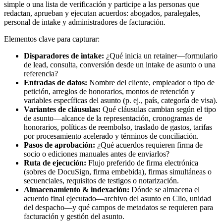
simple o una lista de verificación y participe a las personas que
redactan, aprueban y ejecutan acuerdos: abogados, paralegales,
personal de intake y administradores de facturación.
Elementos clave para capturar:
Disparadores de intake:
¿Qué inicia un retainer—formulario
de lead, consulta, conversión desde un intake de asunto o una
referencia?
Entradas de datos:
Nombre del cliente, empleador o tipo de
petición, arreglos de honorarios, montos de retención y
variables específicas del asunto (p. ej., país, categoría de visa).
Variantes de cláusulas:
Qué cláusulas cambian según el tipo
de asunto—alcance de la representación, cronogramas de
honorarios, políticas de reembolso, traslado de gastos, tarifas
por procesamiento acelerado y términos de conciliación.
Pasos de aprobación:
¿Qué acuerdos requieren firma de
socio o ediciones manuales antes de enviarlos?
Ruta de ejecución:
Flujo preferido de firma electrónica
(sobres de DocuSign, firma embebida), firmas simultáneas o
secuenciales, requisitos de testigos o notarización.
Almacenamiento & indexación:
Dónde se almacena el
acuerdo final ejecutado—archivo del asunto en Clio, unidad
del despacho—y qué campos de metadatos se requieren para
facturación y gestión del asunto.