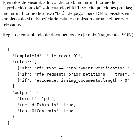
Ejemplos de ensamblado condicional: incluir un bloque de
“aprobación previa” solo cuando el RFE solicite peticiones previas;
incluir un bloque de anexo “talón de pago” para RFEs basados en
empleo solo si el beneficiario estuvo empleado durante el periodo
relevante.
Regla de ensamblado de documentos de ejemplo (fragmento JSON):
{

  "templateId": "rfe_cover_01",

  "rules": [

    {"if": "rfe_type == 'employment_verification'", "
    {"if": "rfe_requests_prior_petitions == true", "i
    {"if": "evidence.missing_documents.length > 0", "
  ],

  "output": {

    "format": "pdf",

    "includeExhibits": true,

    "tableOfContents": true

  }

}