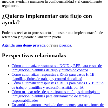
medidas ayudan a mantener la confidencialidad y el cumplimiento
regulatorio.
¿Quieres implementar este flujo con
ayuda?
Podemos revisar tu proceso actual, mostrar una implementación de
referencia y ayudarte a lanzar un piloto.
Agenda una demo privada
o revisa
precios
.
Perspectivas relacionadas
Cómo automatizar respuestas a NOID y RFE para casos de
inmigración: plantillas de flujo y puntos de control
Cómo automatizar respuestas a RFEs para casos H-1B:
plantillas, flujos de trabajo y control de calidad
Cómo automatizar respuestas a RFEs para casos H-1B: flujo
de trabajo, plantillas y redacción asistida por IA
Cómo mapear roles de participantes en flujos de trabajo de
inmigración: plantillas para enrutamiento de tareas y
responsabilidades
Ensamblado automatizado de documentos para peticiones de