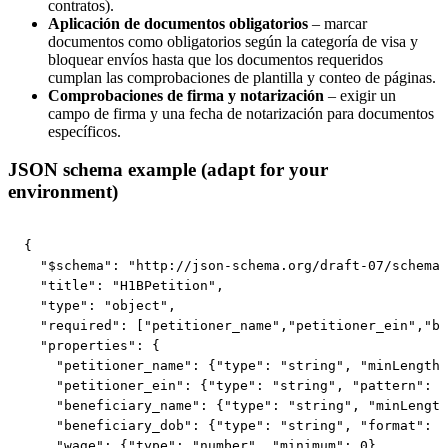
contratos).
Aplicación de documentos obligatorios
– marcar
documentos como obligatorios según la categoría de visa y
bloquear envíos hasta que los documentos requeridos
cumplan las comprobaciones de plantilla y conteo de páginas.
Comprobaciones de firma y notarización
– exigir un
campo de firma y una fecha de notarización para documentos
específicos.
JSON schema example (adapt for your
environment)
{

  "$schema": "http://json-schema.org/draft-07/schema#
  "title": "H1BPetition",

  "type": "object",

  "required": ["petitioner_name","petitioner_ein","be
  "properties": {

    "petitioner_name": {"type": "string", "minLength"
    "petitioner_ein": {"type": "string", "pattern": "
    "beneficiary_name": {"type": "string", "minLength
    "beneficiary_dob": {"type": "string", "format": "
    "wage": {"type": "number", "minimum": 0},
