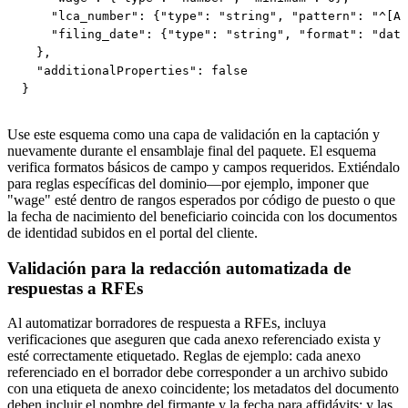
    "lca_number": {"type": "string", "pattern": "^[A-
    "filing_date": {"type": "string", "format": "date
  },

  "additionalProperties": false

}
Use este esquema como una capa de validación en la captación y
nuevamente durante el ensamblaje final del paquete. El esquema
verifica formatos básicos de campo y campos requeridos. Extiéndalo
para reglas específicas del dominio—por ejemplo, imponer que
"wage" esté dentro de rangos esperados por código de puesto o que
la fecha de nacimiento del beneficiario coincida con los documentos
de identidad subidos en el portal del cliente.
Validación para la redacción automatizada de
respuestas a RFEs
Al automatizar borradores de respuesta a RFEs, incluya
verificaciones que aseguren que cada anexo referenciado exista y
esté correctamente etiquetado. Reglas de ejemplo: cada anexo
referenciado en el borrador debe corresponder a un archivo subido
con una etiqueta de anexo coincidente; los metadatos del documento
deben incluir el nombre del firmante y la fecha para affidávits; y las