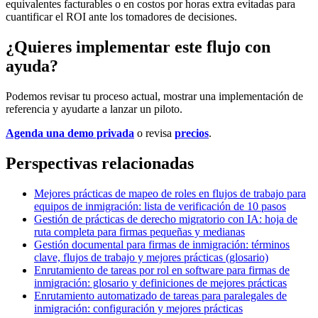
equivalentes facturables o en costos por horas extra evitadas para
cuantificar el ROI ante los tomadores de decisiones.
¿Quieres implementar este flujo con
ayuda?
Podemos revisar tu proceso actual, mostrar una implementación de
referencia y ayudarte a lanzar un piloto.
Agenda una demo privada
o revisa
precios
.
Perspectivas relacionadas
Mejores prácticas de mapeo de roles en flujos de trabajo para
equipos de inmigración: lista de verificación de 10 pasos
Gestión de prácticas de derecho migratorio con IA: hoja de
ruta completa para firmas pequeñas y medianas
Gestión documental para firmas de inmigración: términos
clave, flujos de trabajo y mejores prácticas (glosario)
Enrutamiento de tareas por rol en software para firmas de
inmigración: glosario y definiciones de mejores prácticas
Enrutamiento automatizado de tareas para paralegales de
inmigración: configuración y mejores prácticas