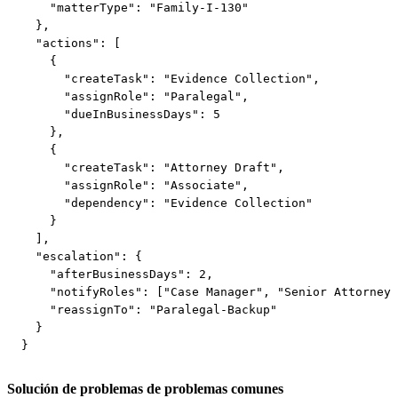
    "matterType": "Family-I-130"

  },

  "actions": [

    {

      "createTask": "Evidence Collection",

      "assignRole": "Paralegal",

      "dueInBusinessDays": 5

    },

    {

      "createTask": "Attorney Draft",

      "assignRole": "Associate",

      "dependency": "Evidence Collection"

    }

  ],

  "escalation": {

    "afterBusinessDays": 2,

    "notifyRoles": ["Case Manager", "Senior Attorney"
    "reassignTo": "Paralegal-Backup"

  }

}
Solución de problemas de problemas comunes