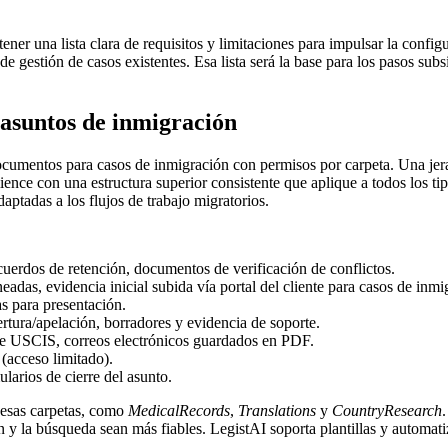
ener una lista clara de requisitos y limitaciones para impulsar la confi
e gestión de casos existentes. Esa lista será la base para los pasos su
 asuntos de inmigración
cumentos para casos de inmigración con permisos por carpeta. Una jera
ience con una estructura superior consistente que aplique a todos los ti
aptadas a los flujos de trabajo migratorios.
uerdos de retención, documentos de verificación de conflictos.
neadas, evidencia inicial subida vía portal del cliente para casos de i
s para presentación.
tura/apelación, borradores y evidencia de soporte.
de USCIS, correos electrónicos guardados en PDF.
 (acceso limitado).
ularios de cierre del asunto.
e esas carpetas, como
MedicalRecords
,
Translations
y
CountryResearch
 y la búsqueda sean más fiables. LegistAI soporta plantillas y automat