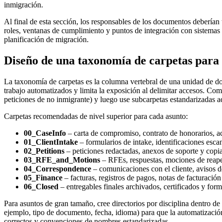
inmigración.
Al final de esta sección, los responsables de los documentos deberían t
roles, ventanas de cumplimiento y puntos de integración con sistemas d
planificación de migración.
Diseño de una taxonomía de carpetas para
La taxonomía de carpetas es la columna vertebral de una unidad de do
trabajo automatizados y limita la exposición al delimitar accesos. Com
peticiones de no inmigrante) y luego use subcarpetas estandarizadas ad
Carpetas recomendadas de nivel superior para cada asunto:
00_CaseInfo
– carta de compromiso, contrato de honorarios, ac
01_ClientIntake
– formularios de intake, identificaciones esca
02_Petitions
– peticiones redactadas, anexos de soporte y copia
03_RFE_and_Motions
– RFEs, respuestas, mociones de reaper
04_Correspondence
– comunicaciones con el cliente, avisos 
05_Finance
– facturas, registros de pagos, notas de facturación
06_Closed
– entregables finales archivados, certificados y form
Para asuntos de gran tamaño, cree directorios por disciplina dentro d
ejemplo, tipo de documento, fecha, idioma) para que la automatización
correctos y convenciones de nombres estandarizadas.