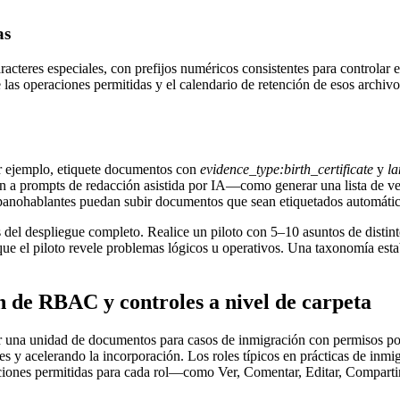
as
acteres especiales, con prefijos numéricos consistentes para controlar 
 operaciones permitidas y el calendario de retención de esos archivos.
Por ejemplo, etiquete documentos con
evidence_type:birth_certificate
y
la
ión a prompts de redacción asistida por IA—como generar una lista de 
hispanohablantes puedan subir documentos que sean etiquetados automátic
del despliegue completo. Realice un piloto con 5–10 asuntos de distinto
que el piloto revele problemas lógicos u operativos. Una taxonomía es
 de RBAC y controles a nivel de carpeta
ar una unidad de documentos para casos de inmigración con permisos por
res y acelerando la incorporación. Los roles típicos en prácticas de in
cciones permitidas para cada rol—como Ver, Comentar, Editar, Comparti