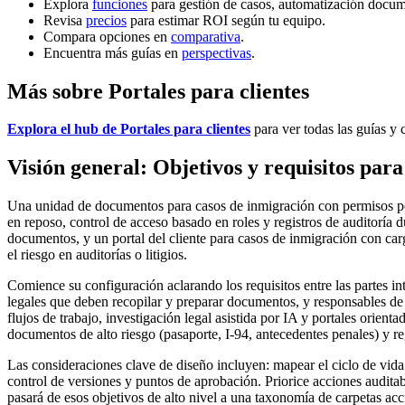
Explora
funciones
para gestión de casos, automatización docum
Revisa
precios
para estimar ROI según tu equipo.
Compara opciones en
comparativa
.
Encuentra más guías en
perspectivas
.
Más sobre Portales para clientes
Explora el hub de Portales para clientes
para ver todas las guías y 
Visión general: Objetivos y requisitos pa
Una unidad de documentos para casos de inmigración con permisos por c
en reposo, control de acceso basado en roles y registros de auditoría 
documentos, y un portal del cliente para casos de inmigración con car
el riesgo en auditorías o litigios.
Comience su configuración aclarando los requisitos entre las partes in
legales que deben recopilar y preparar documentos, y responsables de
flujos de trabajo, investigación legal asistida por IA y portales orient
documentos de alto riesgo (pasaporte, I-94, antecedentes penales) y re
Las consideraciones clave de diseño incluyen: mapear el ciclo de vida 
control de versiones y puntos de aprobación. Priorice acciones audi
pasará de esos objetivos de alto nivel a una taxonomía de carpetas 