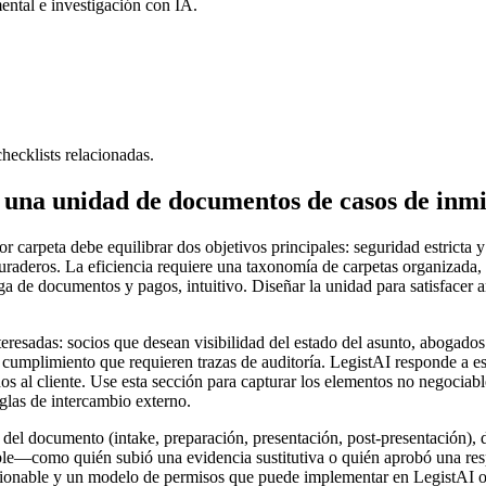
ental e investigación con IA.
checklists relacionadas.
ra una unidad de documentos de casos de inm
arpeta debe equilibrar dos objetivos principales: seguridad estricta y 
duraderos. La eficiencia requiere una taxonomía de carpetas organizada,
ga de documentos y pagos, intuitivo. Diseñar la unidad para satisfacer 
teresadas: socios que desean visibilidad del estado del asunto, abogados
 cumplimiento que requieren trazas de auditoría. LegistAI responde a es
ados al cliente. Use esta sección para capturar los elementos no negociab
glas de intercambio externo.
del documento (intake, preparación, presentación, post-presentación), de
table—como quién subió una evidencia sustitutiva o quién aprobó una r
accionable y un modelo de permisos que puede implementar en LegistAI 