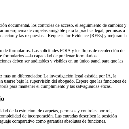
ión documental, los controles de acceso, el seguimiento de cambios y
r un esquema de carpetas amigable para la práctica legal, permisos a
redacción y las respuestas a Requests for Evidence (RFEs) y mejoran la
 de formularios. Las solicitudes FOIA y los flujos de recolección de
 de formularios —la capacidad de prellenar formularios
ciones deben ser auditables y visibles en un único panel para que las
más un diferenciador. La investigación legal asistida por IA, la
en usarse bajo la supervisión del abogado. Espere que las funciones de
oría para mantener el cumplimiento y las salvaguardas éticas.
jo
dad de la estructura de carpetas, permisos y controles por rol,
complejidad de incorporación. Las entradas describen la posición
lenguaje comparativo como garantías absolutas de funciones.