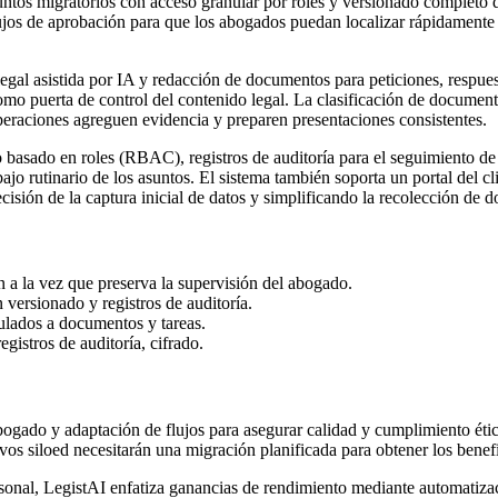
suntos migratorios con acceso granular por roles y versionado completo 
ujos de aprobación para que los abogados puedan localizar rápidamente 
 legal asistida por IA y redacción de documentos para peticiones, respu
omo puerta de control del contenido legal. La clasificación de documento
operaciones agreguen evidencia y preparen presentaciones consistentes.
basado en roles (RBAC), registros de auditoría para el seguimiento de a
bajo rutinario de los asuntos. El sistema también soporta un portal del c
cisión de la captura inicial de datos y simplificando la recolección de 
n a la vez que preserva la supervisión del abogado.
versionado y registros de auditoría.
lados a documentos y tareas.
gistros de auditoría, cifrado.
abogado y adaptación de flujos para asegurar calidad y cumplimiento éti
vos siloed necesitarán una migración planificada para obtener los benefi
sonal, LegistAI enfatiza ganancias de rendimiento mediante automatizac