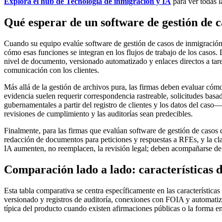
Explora el hub de Tecnología de inmigración y IA
para ver todas l
Qué esperar de un software de gestión de 
Cuando su equipo evalúe software de gestión de casos de inmigración
cómo esas funciones se integran en los flujos de trabajo de los caso
nivel de documento, versionado automatizado y enlaces directos a tare
comunicación con los clientes.
Más allá de la gestión de archivos pura, las firmas deben evaluar có
evidencia suelen requerir correspondencia rastreable, solicitudes basa
gubernamentales a partir del registro de clientes y los datos del caso
revisiones de cumplimiento y las auditorías sean predecibles.
Finalmente, para las firmas que evalúan software de gestión de casos 
redacción de documentos para peticiones y respuestas a RFEs, y la cla
IA aumenten, no reemplacen, la revisión legal; deben acompañarse de 
Comparación lado a lado: características d
Esta tabla comparativa se centra específicamente en las características
versionado y registros de auditoría, conexiones con FOIA y automatiz
típica del producto cuando existen afirmaciones públicas o la forma en