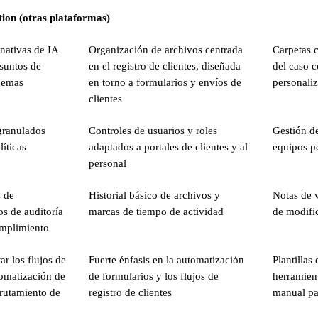
ion (otras plataformas)
 nativas de IA
Organización de archivos centrada
Carpetas c
asuntos de
en el registro de clientes, diseñada
del caso 
uemas
en torno a formularios y envíos de
personali
clientes
granulados
Controles de usuarios y roles
Gestión d
líticas
adaptados a portales de clientes y al
equipos p
personal
s de
Historial básico de archivos y
Notas de 
s de auditoría
marcas de tiempo de actividad
de modifi
umplimiento
r los flujos de
Fuerte énfasis en la automatización
Plantillas
tomatización de
de formularios y los flujos de
herramien
nrutamiento de
registro de clientes
manual pa