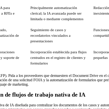
IA para
Principalmente automatización
Redacción
s a RFEs e
clerical; la IA avanzada puede ser
inexistent
limitada o mediante complementos
rado,
Seguimiento de casos y
Funciones
matización de
recordatorios vinculados a
compartid
presentaciones
oraciones
Incorporación establecida para flujos
Incorporac
 y soporte de
centrados en el registro de clientes y
pequeñas
formularios
(RFP). Pida a los proveedores que demuestren el Document Drive en el c
ación de una solicitud FOIA y la automatización de formularios que prell
nguaje de marketing.
 de flujos de trabajo nativa de IA
va de IA diseñada para centralizar los documentos de los casos y automa