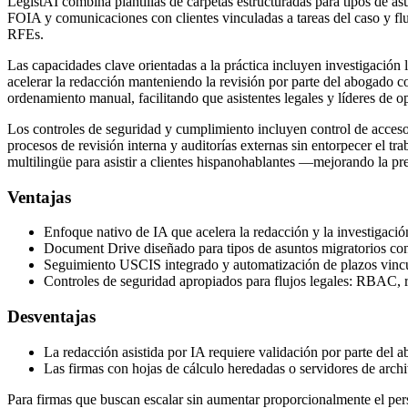
LegistAI combina plantillas de carpetas estructuradas para tipos de a
FOIA y comunicaciones con clientes vinculadas a tareas del caso y fl
RFEs.
Las capacidades clave orientadas a la práctica incluyen investigación
acelerar la redacción manteniendo la revisión por parte del abogado c
ordenamiento manual, facilitando que asistentes legales y líderes de 
Los controles de seguridad y cumplimiento incluyen control de acceso 
procesos de revisión interna y auditorías externas sin entorpecer el tra
multilingüe para asistir a clientes hispanohablantes —mejorando la pre
Ventajas
Enfoque nativo de IA que acelera la redacción y la investigació
Document Drive diseñado para tipos de asuntos migratorios con 
Seguimiento USCIS integrado y automatización de plazos vincu
Controles de seguridad apropiados para flujos legales: RBAC, re
Desventajas
La redacción asistida por IA requiere validación por parte del 
Las firmas con hojas de cálculo heredadas o servidores de archi
Para firmas que buscan escalar sin aumentar proporcionalmente el per