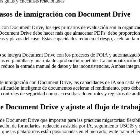
as guías y checklists relacionadas.
casos de inmigración con Document Drive
 con Document Drive, los ejes primarios de evaluación son la organizac
s. Document Drive debe hacer más que almacenar PDFs: debe proporciona
as y plazos del caso. Estas capacidades reducen el riesgo, aceleran la 
mo se integra Document Drive con los procesos de FOIA y automatización
das en plantillas y una ruta de aprobación repetible. La automatización
— reduce la entrada manual de datos y las inconsistencias. Ambas integra
de inmigración con Document Drive, las capacidades de IA son cada vez 
sificación inteligente de documentos aceleran el rendimiento, pero deb
controles de seguridad como acceso basado en roles y registros de audit
e Document Drive y ajuste al flujo de traba
 de Document Drive que importan para las prácticas migratorias: flexibili
ación de formularios, redacción asistida por IA, seguimiento USCIS y 
 que las plataformas están posicionadas en el mercado; evite tratar el 