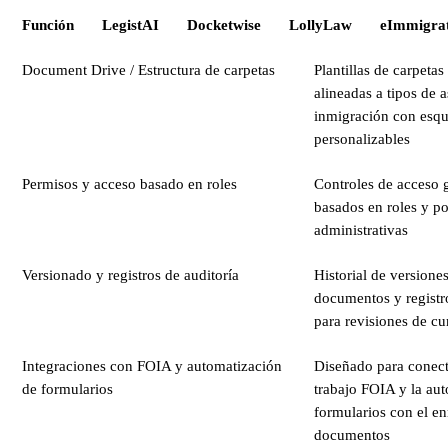
Función
LegistAI
Docketwise
LollyLaw
eImmigrat
Document Drive / Estructura de carpetas
Plantillas de carpetas
alineadas a tipos de 
inmigración con esq
personalizables
Permisos y acceso basado en roles
Controles de acceso 
basados en roles y po
administrativas
Versionado y registros de auditoría
Historial de versione
documentos y registro
para revisiones de c
Integraciones con FOIA y automatización
Diseñado para conecta
de formularios
trabajo FOIA y la au
formularios con el e
documentos