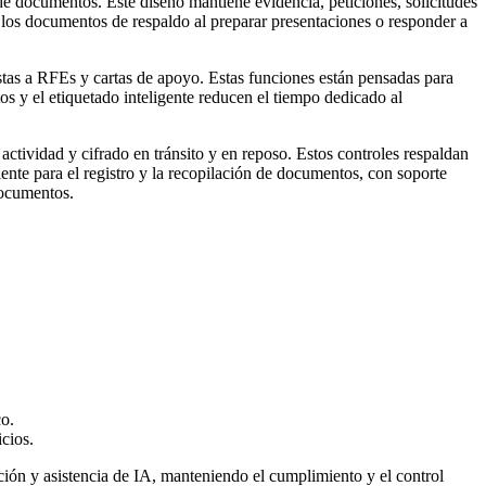
de documentos. Este diseño mantiene evidencia, peticiones, solicitudes
los documentos de respaldo al preparar presentaciones o responder a
estas a RFEs y cartas de apoyo. Estas funciones están pensadas para
s y el etiquetado inteligente reducen el tiempo dedicado al
ctividad y cifrado en tránsito y en reposo. Estos controles respaldan
liente para el registro y la recopilación de documentos, con soporte
documentos.
co.
cios.
ión y asistencia de IA, manteniendo el cumplimiento y el control