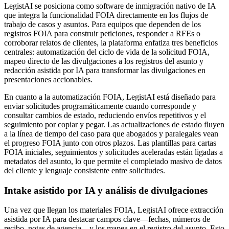
LegistAI se posiciona como software de inmigración nativo de IA
que integra la funcionalidad FOIA directamente en los flujos de
trabajo de casos y asuntos. Para equipos que dependen de los
registros FOIA para construir peticiones, responder a RFEs o
corroborar relatos de clientes, la plataforma enfatiza tres beneficios
centrales: automatización del ciclo de vida de la solicitud FOIA,
mapeo directo de las divulgaciones a los registros del asunto y
redacción asistida por IA para transformar las divulgaciones en
presentaciones accionables.
En cuanto a la automatización FOIA, LegistAI está diseñado para
enviar solicitudes programáticamente cuando corresponde y
consultar cambios de estado, reduciendo envíos repetitivos y el
seguimiento por copiar y pegar. Las actualizaciones de estado fluyen
a la línea de tiempo del caso para que abogados y paralegales vean
el progreso FOIA junto con otros plazos. Las plantillas para cartas
FOIA iniciales, seguimientos y solicitudes aceleradas están ligadas a
metadatos del asunto, lo que permite el completado masivo de datos
del cliente y lenguaje consistente entre solicitudes.
Intake asistido por IA y análisis de divulgaciones
Una vez que llegan los materiales FOIA, LegistAI ofrece extracción
asistida por IA para destacar campos clave—fechas, números de
recibo, notas de agencia—y los mapea en el registro del asunto. Esto