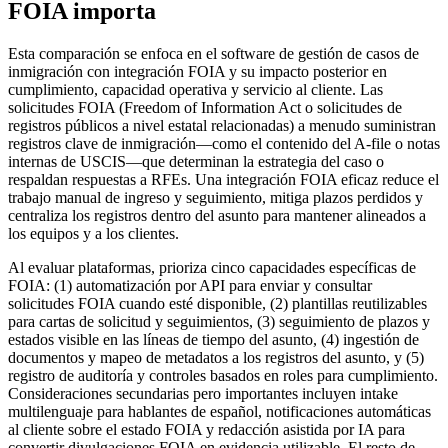
FOIA importa
Esta comparación se enfoca en el software de gestión de casos de
inmigración con integración FOIA y su impacto posterior en
cumplimiento, capacidad operativa y servicio al cliente. Las
solicitudes FOIA (Freedom of Information Act o solicitudes de
registros públicos a nivel estatal relacionadas) a menudo suministran
registros clave de inmigración—como el contenido del A-file o notas
internas de USCIS—que determinan la estrategia del caso o
respaldan respuestas a RFEs. Una integración FOIA eficaz reduce el
trabajo manual de ingreso y seguimiento, mitiga plazos perdidos y
centraliza los registros dentro del asunto para mantener alineados a
los equipos y a los clientes.
Al evaluar plataformas, prioriza cinco capacidades específicas de
FOIA: (1) automatización por API para enviar y consultar
solicitudes FOIA cuando esté disponible, (2) plantillas reutilizables
para cartas de solicitud y seguimientos, (3) seguimiento de plazos y
estados visible en las líneas de tiempo del asunto, (4) ingestión de
documentos y mapeo de metadatos a los registros del asunto, y (5)
registro de auditoría y controles basados en roles para cumplimiento.
Consideraciones secundarias pero importantes incluyen intake
multilenguaje para hablantes de español, notificaciones automáticas
al cliente sobre el estado FOIA y redacción asistida por IA para
convertir divulgaciones FOIA en evidencia utilizable. El resto de