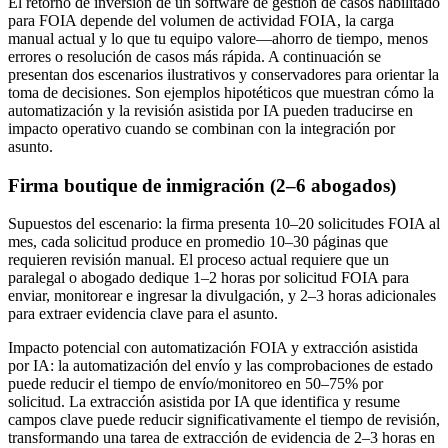
El retorno de inversión de un software de gestión de casos habilitado
para FOIA depende del volumen de actividad FOIA, la carga
manual actual y lo que tu equipo valore—ahorro de tiempo, menos
errores o resolución de casos más rápida. A continuación se
presentan dos escenarios ilustrativos y conservadores para orientar la
toma de decisiones. Son ejemplos hipotéticos que muestran cómo la
automatización y la revisión asistida por IA pueden traducirse en
impacto operativo cuando se combinan con la integración por
asunto.
Firma boutique de inmigración (2–6 abogados)
Supuestos del escenario: la firma presenta 10–20 solicitudes FOIA al
mes, cada solicitud produce en promedio 10–30 páginas que
requieren revisión manual. El proceso actual requiere que un
paralegal o abogado dedique 1–2 horas por solicitud FOIA para
enviar, monitorear e ingresar la divulgación, y 2–3 horas adicionales
para extraer evidencia clave para el asunto.
Impacto potencial con automatización FOIA y extracción asistida
por IA: la automatización del envío y las comprobaciones de estado
puede reducir el tiempo de envío/monitoreo en 50–75% por
solicitud. La extracción asistida por IA que identifica y resume
campos clave puede reducir significativamente el tiempo de revisión,
transformando una tarea de extracción de evidencia de 2–3 horas en