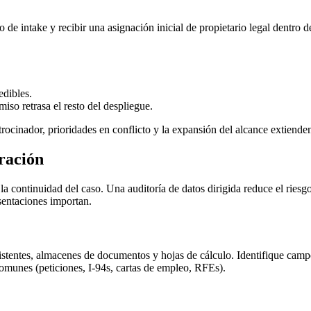
de intake y recibir una asignación inicial de propietario legal dentro de
edibles.
so retrasa el resto del despliegue.
atrocinador, prioridades en conflicto y la expansión del alcance extiend
gración
 continuidad del caso. Una auditoría de datos dirigida reduce el riesgo 
sentaciones importan.
istentes, almacenes de documentos y hojas de cálculo. Identifique campos
omunes (peticiones, I-94s, cartas de empleo, RFEs).