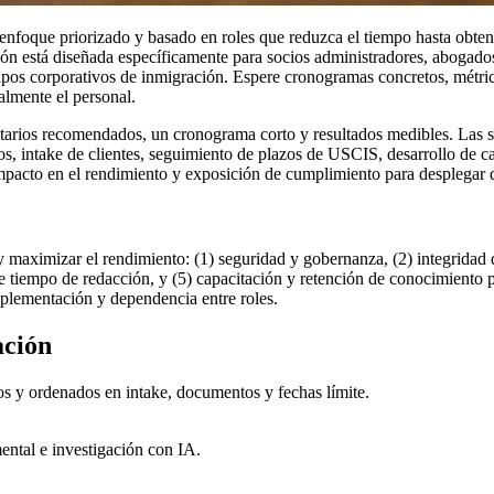
foque priorizado y basado en roles que reduzca el tiempo hasta obtener v
ón está diseñada específicamente para socios administradores, abogados 
ipos corporativos de inmigración. Espere cronogramas concretos, métri
almente el personal.
etarios recomendados, un cronograma corto y resultados medibles. Las 
tos, intake de clientes, seguimiento de plazos de USCIS, desarrollo de
, impacto en el rendimiento y exposición de cumplimiento para desplegar 
maximizar el rendimiento: (1) seguridad y gobernanza, (2) integridad d
 tiempo de redacción, y (5) capacitación y retención de conocimiento pa
plementación y dependencia entre roles.
ación
os y ordenados en intake, documentos y fechas límite.
ental e investigación con IA.