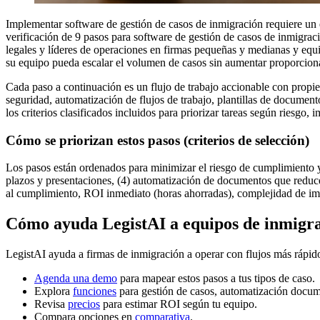
Implementar software de gestión de casos de inmigración requiere un en
verificación de 9 pasos para software de gestión de casos de inmigraci
legales y líderes de operaciones en firmas pequeñas y medianas y equ
su equipo pueda escalar el volumen de casos sin aumentar proporcion
Cada paso a continuación es un flujo de trabajo accionable con propi
seguridad, automatización de flujos de trabajo, plantillas de documen
los criterios clasificados incluidos para priorizar tareas según riesgo
Cómo se priorizan estos pasos (criterios de selección)
Los pasos están ordenados para minimizar el riesgo de cumplimiento y 
plazos y presentaciones, (4) automatización de documentos que reduce
al cumplimiento, ROI inmediato (horas ahorradas), complejidad de im
Cómo ayuda LegistAI a equipos de inmigr
LegistAI ayuda a firmas de inmigración a operar con flujos más rápid
Agenda una demo
para mapear estos pasos a tus tipos de caso.
Explora
funciones
para gestión de casos, automatización docum
Revisa
precios
para estimar ROI según tu equipo.
Compara opciones en
comparativa
.