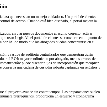
ción
giadas) que necesitan un manejo cuidadoso. Un portal de clientes
control de acceso. Cuando está bien diseñado, el portal mejora la
tizados: enrutar nuevos documentos al asunto correcto, activar
 que usan LegistAI, el portal de clientes se convierte en un punto de
ida por IA, de modo que los abogados puedan concentrarse en el
ción y rastros de auditoría centralizados que demuestran quién
valuar el ROI: mayor rendimiento por abogado, menos errores de
utomatización: puede diseñar flujos de incorporación que recopilen
e conserva una cadena de custodia robusta capturada en registros y
que el proyecto avance sin contratiempos. Las preparaciones suelen
ión enumera prerrequisitos, proporciona un esfuerzo y cronograma