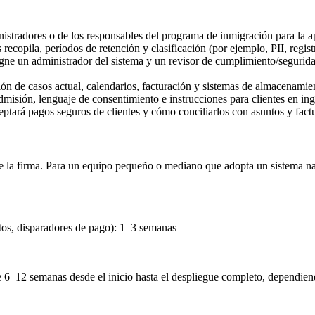
stradores o de los responsables del programa de inmigración para la ap
copila, períodos de retención y clasificación (por ejemplo, PII, registr
ne un administrador del sistema y un revisor de cumplimiento/segurida
ión de casos actual, calendarios, facturación y sistemas de almacenamie
misión, lenguaje de consentimiento e instrucciones para clientes en ing
tará pagos seguros de clientes y cómo conciliarlos con asuntos y factu
e la firma. Para un equipo pequeño o mediano que adopta un sistema n
tos, disparadores de pago): 1–3 semanas
e 6–12 semanas desde el inicio hasta el despliegue completo, dependien