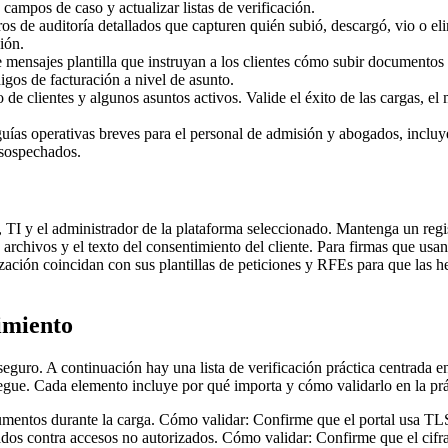
campos de caso y actualizar listas de verificación.
ros de auditoría detallados que capturen quién subió, descargó, vio o 
ión.
 mensajes plantilla que instruyan a los clientes cómo subir documentos y
igos de facturación a nivel de asunto.
de clientes y algunos asuntos activos. Valide el éxito de las cargas, e
uías operativas breves para el personal de admisión y abogados, incl
 sospechados.
al, TI y el administrador de la plataforma seleccionado. Mantenga un re
e archivos y el texto del consentimiento del cliente. Para firmas que u
zación coincidan con sus plantillas de peticiones y RFEs para que las h
imiento
seguro. A continuación hay una lista de verificación práctica centrada e
liegue. Cada elemento incluye por qué importa y cómo validarlo en la prá
mentos durante la carga. Cómo validar: Confirme que el portal usa TLS
s contra accesos no autorizados. Cómo validar: Confirme que el cifrado 