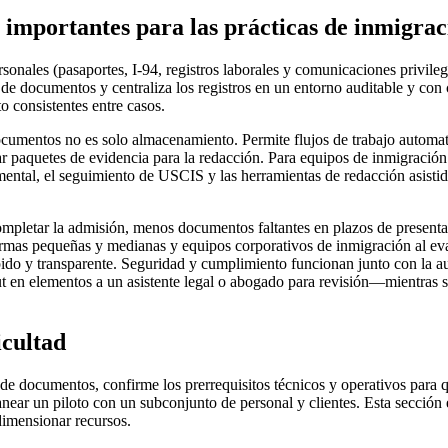
n importantes para las prácticas de inmigra
onales (pasaportes, I-94, registros laborales y comunicaciones privile
 de documentos y centraliza los registros en un entorno auditable y con 
o consistentes entre casos.
 documentos no es solo almacenamiento. Permite flujos de trabajo automa
ear paquetes de evidencia para la redacción. Para equipos de inmigración
umental, el seguimiento de USCIS y las herramientas de redacción asist
ompletar la admisión, menos documentos faltantes en plazos de presenta
 firmas pequeñas y medianas y equipos corporativos de inmigración al e
ápido y transparente. Seguridad y cumplimiento funcionan junto con la a
ut en elementos a un asistente legal o abogado para revisión—mientras s
icultad
 de documentos, confirme los prerrequisitos técnicos y operativos para 
 y planear un piloto con un subconjunto de personal y clientes. Esta secc
dimensionar recursos.