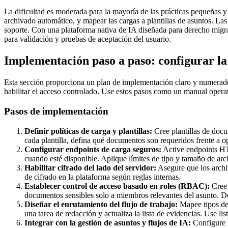
La dificultad es moderada para la mayoría de las prácticas pequeñas y
archivado automático, y mapear las cargas a plantillas de asuntos. Las
soporte. Con una plataforma nativa de IA diseñada para derecho migr
para validación y pruebas de aceptación del usuario.
Implementación paso a paso: configurar l
Esta sección proporciona un plan de implementación claro y numerado p
habilitar el acceso controlado. Use estos pasos como un manual opera
Pasos de implementación
Definir políticas de carga y plantillas:
Cree plantillas de docu
cada plantilla, defina qué documentos son requeridos frente a op
Configurar endpoints de carga seguros:
Active endpoints HT
cuando esté disponible. Aplique límites de tipo y tamaño de arc
Habilitar cifrado del lado del servidor:
Asegure que los archiv
de cifrado en la plataforma según reglas internas.
Establecer control de acceso basado en roles (RBAC):
Cree 
documentos sensibles solo a miembros relevantes del asunto. De
Diseñar el enrutamiento del flujo de trabajo:
Mapee tipos de 
una tarea de redacción y actualiza la lista de evidencias. Use 
Integrar con la gestión de asuntos y flujos de IA:
Configure m