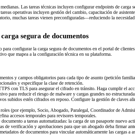
 medianas. Las tareas técnicas incluyen configurar endpoints de carga s
 tareas operativas incluyen gestión del cambio, capacitación de asistent
atorio, muchas tareas vienen preconfiguradas—reduciendo la necesidad
a carga segura de documentos
ara configurar la carga segura de documentos en el portal de clientes d
tivo que mapea a la configuración técnica en su plataforma.
mentos y campos obligatorios para cada tipo de asunto (petición familia
cionales y especifique la clase de retención.
TPS con TLS para asegurar el cifrado en tránsito. Haga cumplir el acc
hivo para reducir el riesgo de malware y cargas grandes no estructurada
os subidos estén cifrados en reposo. Configure la gestión de claves ali
roles (por ejemplo, Socio, Abogado, Paralegal, Coordinador de Admisión
fina accesos temporales para revisores temporales.
documento a tareas automatizadas: la carga de un pasaporte nuevo activ
listas de verificación y aprobaciones para que un abogado deba firmar an
etadatos de documentos para vincular automáticamente las cargas a asun