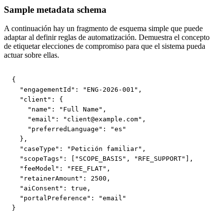
Sample metadata schema
A continuación hay un fragmento de esquema simple que puede
adaptar al definir reglas de automatización. Demuestra el concepto
de etiquetar elecciones de compromiso para que el sistema pueda
actuar sobre ellas.
{

  "engagementId": "ENG-2026-001",

  "client": {

    "name": "Full Name",

    "email": "
client@example.com
",

    "preferredLanguage": "es"

  },

  "caseType": "Petición familiar",

  "scopeTags": ["SCOPE_BASIS", "RFE_SUPPORT"],

  "feeModel": "FEE_FLAT",

  "retainerAmount": 2500,

  "aiConsent": true,

  "portalPreference": "email"

}