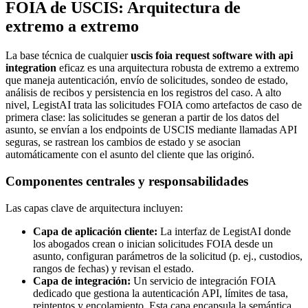
FOIA de USCIS: Arquitectura de
extremo a extremo
La base técnica de cualquier
uscis foia request software with api
integration
eficaz es una arquitectura robusta de extremo a extremo
que maneja autenticación, envío de solicitudes, sondeo de estado,
análisis de recibos y persistencia en los registros del caso. A alto
nivel, LegistAI trata las solicitudes FOIA como artefactos de caso de
primera clase: las solicitudes se generan a partir de los datos del
asunto, se envían a los endpoints de USCIS mediante llamadas API
seguras, se rastrean los cambios de estado y se asocian
automáticamente con el asunto del cliente que las originó.
Componentes centrales y responsabilidades
Las capas clave de arquitectura incluyen:
Capa de aplicación cliente:
La interfaz de LegistAI donde
los abogados crean o inician solicitudes FOIA desde un
asunto, configuran parámetros de la solicitud (p. ej., custodios,
rangos de fechas) y revisan el estado.
Capa de integración:
Un servicio de integración FOIA
dedicado que gestiona la autenticación API, límites de tasa,
reintentos y encolamiento. Esta capa encapsula la semántica