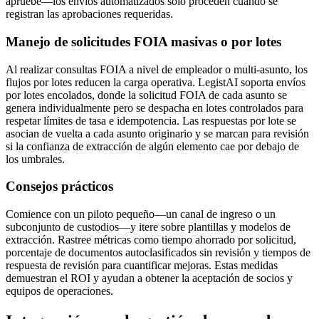
apruebe—los envíos automatizados solo proceden cuando se
registran las aprobaciones requeridas.
Manejo de solicitudes FOIA masivas o por lotes
Al realizar consultas FOIA a nivel de empleador o multi-asunto, los
flujos por lotes reducen la carga operativa. LegistAI soporta envíos
por lotes encolados, donde la solicitud FOIA de cada asunto se
genera individualmente pero se despacha en lotes controlados para
respetar límites de tasa e idempotencia. Las respuestas por lote se
asocian de vuelta a cada asunto originario y se marcan para revisión
si la confianza de extracción de algún elemento cae por debajo de
los umbrales.
Consejos prácticos
Comience con un piloto pequeño—un canal de ingreso o un
subconjunto de custodios—y itere sobre plantillas y modelos de
extracción. Rastree métricas como tiempo ahorrado por solicitud,
porcentaje de documentos autoclasificados sin revisión y tiempos de
respuesta de revisión para cuantificar mejoras. Estas medidas
demuestran el ROI y ayudan a obtener la aceptación de socios y
equipos de operaciones.