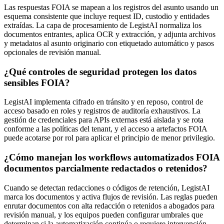
Las respuestas FOIA se mapean a los registros del asunto usando un
esquema consistente que incluye request ID, custodio y entidades
extraídas. La capa de procesamiento de LegistAI normaliza los
documentos entrantes, aplica OCR y extracción, y adjunta archivos
y metadatos al asunto originario con etiquetado automático y pasos
opcionales de revisión manual.
¿Qué controles de seguridad protegen los datos
sensibles FOIA?
LegistAI implementa cifrado en tránsito y en reposo, control de
acceso basado en roles y registros de auditoría exhaustivos. La
gestión de credenciales para APIs externas está aislada y se rota
conforme a las políticas del tenant, y el acceso a artefactos FOIA
puede acotarse por rol para aplicar el principio de menor privilegio.
¿Cómo manejan los workflows automatizados FOIA
documentos parcialmente redactados o retenidos?
Cuando se detectan redacciones o códigos de retención, LegistAI
marca los documentos y activa flujos de revisión. Las reglas pueden
enrutar documentos con alta redacción o retenidos a abogados para
revisión manual, y los equipos pueden configurar umbrales que
determinan si la automatización continúa o requiere intervención