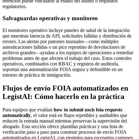
retención puede vincularse al estado del asunto o requisitos
regulatorios.
Salvaguardas operativas y monitoreo
El monitoreo operativo incluye paneles de salud de la integración
que muestran latencia de API, solicitudes fallidas y distribución de
errores. Las alertas por patrones inusuales—como múltiples
autenticaciones fallidas o un pico repentino de devoluciones de
archivos grandes—ayudan a los equipos de operaciones a remediar
problemas antes de que afecten el trabajo del caso. Estos controles
operativos, combinados con RBAC y registros de auditoría,
soportan una automatización FOIA segura y defendible en un
entorno de práctica de inmigración.
Flujos de envío FOIA automatizados en
LegistAI: Cómo hacerlo en la práctica
Para equipos que evalúan
how to submit uscis foia requests
automatically
, el valor está en flujos repetibles y auditables que
reducen la entrada manual mientras preservan la supervisión del
abogado. Esta sección ofrece plantillas prácticas y una lista de
verificación paso a paso para construir procesos de envío FOIA
automatizados en LegistAI, con ejemplos para escenarios comunes