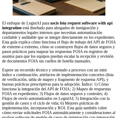
El enfoque de LegistAI para
uscis foia request software with api
integration
está diseñado para abogados de inmigración y
departamentos legales internos que necesitan automatización
confiable y auditable que se integre directamente en los expedientes.
Esta guía explica cómo funciona el flujo de trabajo del API de FOIA
de extremo a extremo, cómo se construyen flujos de datos seguros y
pasos prácticos para mapear las respuestas FOIA en registros de
asuntos para que los equipos puedan escalar la recepción y revisión
de documentos FOIA sin cuellos de botella manuales.
Espere un recorrido técnico y orientado a procesos con un mini
índice a continuación, artefactos de implementación concretos (lista
de verificación, tabla de mapeo y fragmento de esquema API), y
buenas prácticas prescriptivas para la adopción. Índice: 1) Cómo
funciona la integración del API de FOIA; 2) Mapeo de respuestas
FOIA en expedientes; 3) Flujos de datos seguros y controles; 4)
Flujos de envío automatizados en LegistAI; 5) Integración con la
gestión de casos y el ciclo de vida; 6) Mejores prácticas de
implementación, incorporación y ROI. Esta guía también cubre
cómo enviar solicitudes FOIA automáticamente y consideraciones al
evaluar software de gestión de casos de inmigración con integración