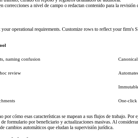
 correcciones a nivel de campo o redactan contenido para la revisión de
t your operational requirements. Customize rows to reflect your firm's
ool
fts, naming confusion
Canonical 
 hoc review
Automated 
Immutable 
achments
One-click 
ino por cómo esas características se mapean a sus flujos de trabajo. Por
s de formulario por beneficiario y actualizaciones masivas. Al considera
e cambios automáticos que eludan la supervisión jurídica.