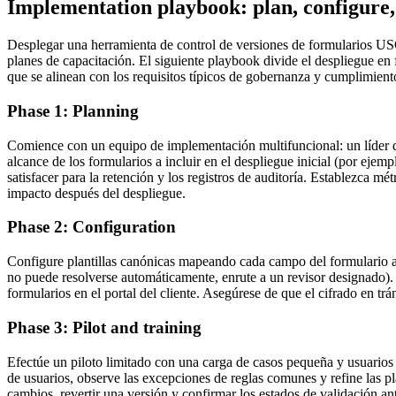
Implementation playbook: plan, configure,
Desplegar una herramienta de control de versiones de formularios USC
planes de capacitación. El siguiente playbook divide el despliegue en
que se alinean con los requisitos típicos de gobernanza y cumplimient
Phase 1: Planning
Comience con un equipo de implementación multifuncional: un líder de 
alcance de los formularios a incluir en el despliegue inicial (por ejem
satisfacer para la retención y los registros de auditoría. Establezca m
impacto después del despliegue.
Phase 2: Configuration
Configure plantillas canónicas mapeando cada campo del formulario a
no puede resolverse automáticamente, enrute a un revisor designado). 
formularios en el portal del cliente. Asegúrese de que el cifrado en trá
Phase 3: Pilot and training
Efectúe un piloto limitado con una carga de casos pequeña y usuarios 
de usuarios, observe las excepciones de reglas comunes y refine las p
cambios, revertir una versión y confirmar los estados de validación ant