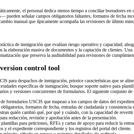
máticamente, el personal dedica menos tiempo a conciliar borradores en
pueden señalar campos obligatorios faltantes, formatos de fecha incon
cambio manual que típicamente acompaña las revisiones de último minuto 
 práctica de inmigración que evalúan riesgo operativo y capacidad; aboga
tan la elaboración masiva de documentos y la captación de clientes. Una
utomatización que preserva la auditabilidad para revisiones de cumplimie
version control tool
 para despachos de inmigración, priorice características que se alineen 
cesidades específicas de inmigración; busque soporte nativo para planti
iarios y versiones concurrentes de formularios. El siguiente conjunto de 
s de formularios USCIS que mapean a los campos de datos del expedient
bligatorios, formatos de fecha, entradas de ciudadanía y consistencia 
ran quién cambió qué, por qué y cuándo, con la capacidad de revertir a
ara redacción, revisión y aprobación antes de la presentación.
lantillas para peticiones, RFEs y cartas de apoyo para reducir la entr
 y el expediente correspondiente y los registros del portal del cliente.
 tránsito, cifrado en reposo y registros detallados de auditoría.