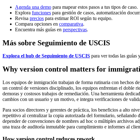
Agenda una demo
para mapear estos pasos a tus tipos de caso.
Explora
funciones
para gestión de casos, automatización docum
Revisa
precios
para estimar ROI según tu equipo.
Compara opciones en
comparativa
.
Encuentra más guías en
perspectivas
.
Más sobre Seguimiento de USCIS
Explora el hub de Seguimiento de USCIS
para ver todas las guías y
Why version control matters for immigrat
Los equipos de inmigración trabajan de forma rutinaria con hechos del
un control de versiones disciplinado, los equipos enfrentan el doble 
demoras y costosos trabajos de remediación. Una herramienta dedicada
cambios con un usuario y un motivo, e integra verificaciones de valid
Para socios directores y gerentes de práctica, los beneficios a alto niv
repetitivo al centralizar la copia autorizada del formulario, señalando
depender de convenciones de nombres ad hoc o múltiples archivos adj
una traza de auditoría inmutable para cumplimiento e informes al clien
How version control reduces rework