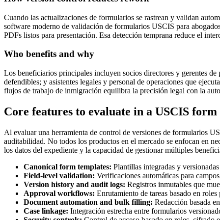
Cuando las actualizaciones de formularios se rastrean y validan auto
software moderno de validación de formularios USCIS para abogados— 
PDFs listos para presentación. Esa detección temprana reduce el inter
Who benefits and why
Los beneficiarios principales incluyen socios directores y gerentes de
defendibles; y asistentes legales y personal de operaciones que ejecu
flujos de trabajo de inmigración equilibra la precisión legal con la a
Core features to evaluate in a USCIS form 
Al evaluar una herramienta de control de versiones de formularios USCIS
auditabilidad. No todos los productos en el mercado se enfocan en ne
los datos del expediente y la capacidad de gestionar múltiples benefic
Canonical form templates:
Plantillas integradas y versionada
Field-level validation:
Verificaciones automáticas para campos o
Version history and audit logs:
Registros inmutables que muest
Approval workflows:
Enrutamiento de tareas basado en roles p
Document automation and bulk filling:
Redacción basada en p
Case linkage:
Integración estrecha entre formularios versionados
Security controls:
Control de acceso basado en roles, cifrado en