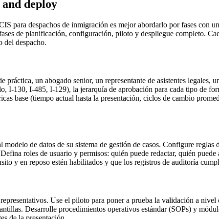
 and deploy
IS para despachos de inmigración es mejor abordarlo por fases con una 
 fases de planificación, configuración, piloto y despliegue completo. Ca
o del despacho.
práctica, un abogado senior, un representante de asistentes legales, u
plo, I-130, I-485, I-129), la jerarquía de aprobación para cada tipo de 
étricas base (tiempo actual hasta la presentación, ciclos de cambio promed
l modelo de datos de su sistema de gestión de casos. Configure reglas 
Defina roles de usuario y permisos: quién puede redactar, quién puede 
nsito y en reposo estén habilitados y que los registros de auditoría cump
representativos. Use el piloto para poner a prueba la validación a nive
lantillas. Desarrolle procedimientos operativos estándar (SOPs) y módul
es de la presentación.