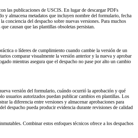
 con las publicaciones de USCIS. En lugar de descargar PDFs
do y almacena metadatos que incluyen nombre del formulario, fecha
y la conciencia del despacho sobre nuevas versiones. Para muchos
ue causan que las plantillas obsoletas persistan.
ráctica o líderes de cumplimiento cuando cambie la versión de un
natarios comparar visualmente la versión anterior y la nueva y aprobar
 abogado mientras asegura que el despacho no pase por alto un cambio
nueva versión del formulario, cuándo ocurrió la aprobación y qué
 solo usuarios autorizados puedan publicar cambios en plantillas. Los
trar la diferencia entre versiones y almacenar aprobaciones para
 del despacho pueda producir evidencia durante revisiones de calidad
a inmutables. Combinar estos enfoques técnicos ofrece a los despachos