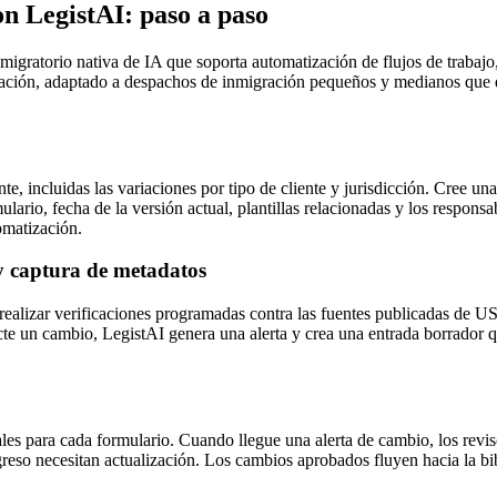
on LegistAI: paso a paso
gratorio nativa de IA que soporta automatización de flujos de trabajo,
tación, adaptado a despachos de inmigración pequeños y medianos que d
 incluidas las variaciones por tipo de cliente y jurisdicción. Cree una 
lario, fecha de la versión actual, plantillas relacionadas y los respons
omatización.
y captura de metadatos
realizar verificaciones programadas contra las fuentes publicadas de US
 un cambio, LegistAI genera una alerta y crea una entrada borrador que
les para cada formulario. Cuando llegue una alerta de cambio, los reviso
eso necesitan actualización. Los cambios aprobados fluyen hacia la bib