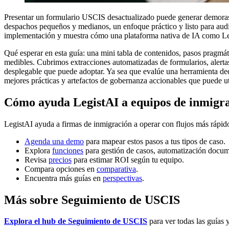
Presentar un formulario USCIS desactualizado puede generar demoras 
despachos pequeños y medianos, un enfoque práctico y listo para audito
implementación y muestra cómo una plataforma nativa de IA como Legis
Qué esperar en esta guía: una mini tabla de contenidos, pasos pragmá
medibles. Cubrimos extracciones automatizadas de formularios, alertas 
desplegable que puede adoptar. Ya sea que evalúe una herramienta ded
mejores prácticas y artefactos de gobernanza accionables que puede ut
Cómo ayuda LegistAI a equipos de inmigr
LegistAI ayuda a firmas de inmigración a operar con flujos más rápid
Agenda una demo
para mapear estos pasos a tus tipos de caso.
Explora
funciones
para gestión de casos, automatización docum
Revisa
precios
para estimar ROI según tu equipo.
Compara opciones en
comparativa
.
Encuentra más guías en
perspectivas
.
Más sobre Seguimiento de USCIS
Explora el hub de Seguimiento de USCIS
para ver todas las guías y