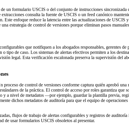
 de un formulario USCIS o del conjunto de instrucciones sincronizada
 extracciones consulta la fuente de USCIS o un feed canónico manteni
. Este enfoque reduce la latencia entre las actualizaciones de USCIS 
 una estrategia de control de versiones porque eliminan pasos manuales q
onfigurables que notifiquen a los abogados responsables, gerentes de p
ón o tipo de caso. Los sistemas de alertas efectivos permiten a los desti
evisión legal. Esta verificación escalonada preserva la supervisión del
ones
 Un proceso de control de versiones conforme captura quién aprobó una 
s estándares de la práctica. El control de acceso por roles garantiza que
 y a nivel de metadatos —por ejemplo, guardar la plantilla previa, regis
lmente dichos metadatos de auditoría para que el equipo de operaciones
adas, flujos de trabajo de alertas configurables y registros de auditorí
dad de usar formularios USCIS obsoletos al presentar.