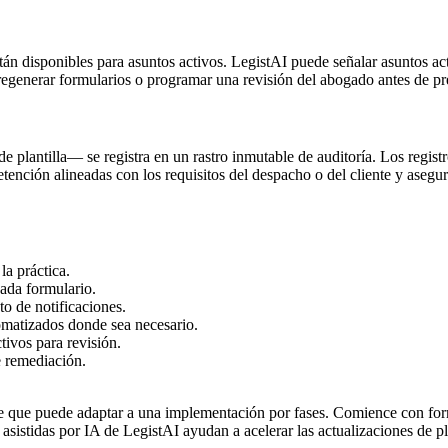
están disponibles para asuntos activos. LegistAI puede señalar asuntos a
generar formularios o programar una revisión del abogado antes de pre
 plantilla— se registra en un rastro inmutable de auditoría. Los registr
etención alineadas con los requisitos del despacho o del cliente y asegu
la práctica.
cada formulario.
to de notificaciones.
tomatizados donde sea necesario.
tivos para revisión.
e remediación.
egue que puede adaptar a una implementación por fases. Comience con fo
istidas por IA de LegistAI ayudan a acelerar las actualizaciones de plan