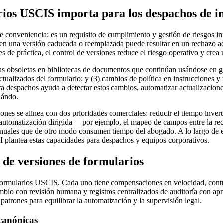
arios USCIS importa para los despachos de 
e conveniencia: es un requisito de cumplimiento y gestión de riesgos in
 en una versión caducada o reemplazada puede resultar en un rechazo ad
s de práctica, el control de versiones reduce el riesgo operativo y crea 
tillas obsoletas en bibliotecas de documentos que continúan usándose en
alizados del formulario; y (3) cambios de política en instrucciones y t
 despachos ayuda a detectar estos cambios, automatizar actualizaciones
uándo.
iones se alinea con dos prioridades comerciales: reducir el tiempo inver
utomatización dirigida —por ejemplo, el mapeo de campos entre la rec
nuales que de otro modo consumen tiempo del abogado. A lo largo de est
AI plantea estas capacidades para despachos y equipos corporativos.
l de versiones de formularios
 formularios USCIS. Cada uno tiene compensaciones en velocidad, control
ambio con revisión humana y registros centralizados de auditoría con a
trones para equilibrar la automatización y la supervisión legal.
canónicas