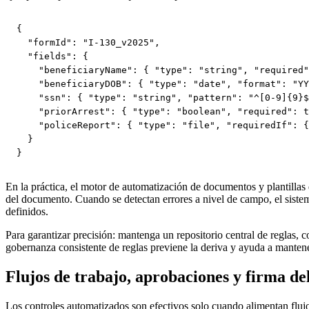
{

  "formId": "I-130_v2025",

  "fields": {

    "beneficiaryName": { "type": "string", "required"
    "beneficiaryDOB": { "type": "date", "format": "YY
    "ssn": { "type": "string", "pattern": "^[0-9]{9}$
    "priorArrest": { "type": "boolean", "required": t
    "policeReport": { "type": "file", "requiredIf": {
  }

}
En la práctica, el motor de automatización de documentos y plantillas
del documento. Cuando se detectan errores a nivel de campo, el sistema
definidos.
Para garantizar precisión: mantenga un repositorio central de reglas, c
gobernanza consistente de reglas previene la deriva y ayuda a mantener
Flujos de trabajo, aprobaciones y firma d
Los controles automatizados son efectivos solo cuando alimentan flujo