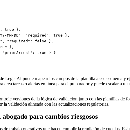
: true },

YY-MM-DD", "required": true },

", "required": false },

rue },

 "priorArrest": true } }

 de LegistAI puede mapear los campos de la plantilla a ese esquema y ej
 crea tareas o alertas en línea para el preparador y puede escalar a una
ontrole versiones de la lógica de validación junto con las plantillas de 
 la validación alineada con las actualizaciones regulatorias.
el abogado para cambios riesgosos
s de trabajo operativos que hacen cumplir la rendición de cuentas. Esta 