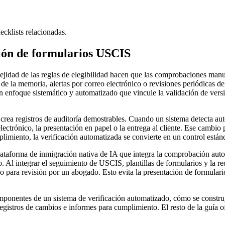
ecklists relacionadas.
sión de formularios USCIS
jidad de las reglas de elegibilidad hacen que las comprobaciones manua
 la memoria, alertas por correo electrónico o revisiones periódicas del 
 enfoque sistemático y automatizado que vincule la validación de versio
rea registros de auditoría demostrables. Cuando un sistema detecta au
lectrónico, la presentación en papel o la entrega al cliente. Ese cambio
mplimiento, la verificación automatizada se convierte en un control est
ataforma de inmigración nativa de IA que integra la comprobación automá
 Al integrar el seguimiento de USCIS, plantillas de formularios y la re
esgo para revisión por un abogado. Esto evita la presentación de formula
omponentes de un sistema de verificación automatizado, cómo se construy
istros de cambios e informes para cumplimiento. El resto de la guía of