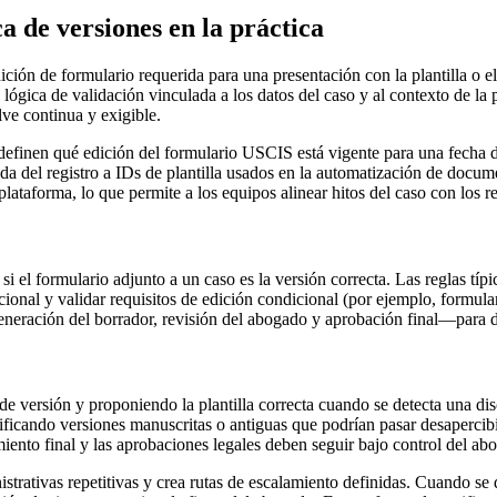
 de versiones en la práctica
ón de formulario requerida para una presentación con la plantilla o el 
 y lógica de validación vinculada a los datos del caso y al contexto de
lve continua y exigible.
 definen qué edición del formulario USCIS está vigente para una fecha d
da del registro a IDs de plantilla usados en la automatización de docu
lataforma, lo que permite a los equipos alinear hitos del caso con los re
 el formulario adjunto a un caso es la versión correcta. Las reglas típic
ccional y validar requisitos de edición condicional (por ejemplo, formular
 generación del borrador, revisión del abogado y aprobación final—para 
 versión y proponiendo la plantilla correcta cuando se detecta una di
entificando versiones manuscritas o antiguas que podrían pasar desaperci
tamiento final y las aprobaciones legales deben seguir bajo control del a
ativas repetitivas y crea rutas de escalamiento definidas. Cuando se de