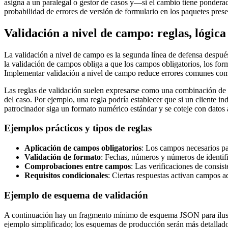
asigna a un paralegal o gestor de casos y—si el cambio tiene pondera
probabilidad de errores de versión de formulario en los paquetes pres
Validación a nivel de campo: reglas, lógica
La validación a nivel de campo es la segunda línea de defensa después 
la validación de campos obliga a que los campos obligatorios, los for
Implementar validación a nivel de campo reduce errores comunes como 
Las reglas de validación suelen expresarse como una combinación de i
del caso. Por ejemplo, una regla podría establecer que si un cliente in
patrocinador siga un formato numérico estándar y se coteje con datos
Ejemplos prácticos y tipos de reglas
Aplicación de campos obligatorios
: Los campos necesarios par
Validación de formato
: Fechas, números y números de identifi
Comprobaciones entre campos
: Las verificaciones de consis
Requisitos condicionales
: Ciertas respuestas activan campos a
Ejemplo de esquema de validación
A continuación hay un fragmento mínimo de esquema JSON para ilust
ejemplo simplificado; los esquemas de producción serán más detallados 